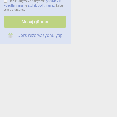
şartlar ve
Her iki düğmeye tıklayarak,
koşullarımızı
gizlilik politikamızı
ile
kabul
etmiş olursunuz
Ders rezervasyonu yap