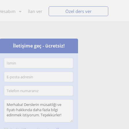
Özel ders ver
Hesabım
İlan ver
İletişime geç - ücretsiz!