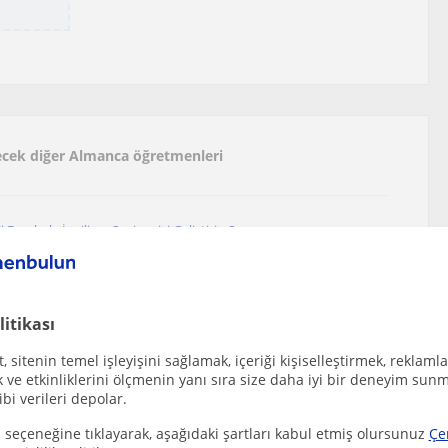
ilecek diğer Almanca öğretmenleri
 Derslerle İngilizce Seviyenizi Geliştirin Sı...
niye (İzmir), Tepecik (İzmir), Turgu...
litikası
n Almanca dersleri
 sitenin temel işleyişini sağlamak, içeriği kişiselleştirmek, reklamla
ve etkinliklerini ölçmenin yanı sıra size daha iyi bir deneyim sunm
ibi verileri depolar.
 seçeneğine tıklayarak, aşağıdaki şartları kabul etmiş olursunuz
Çe
Almanca konuşuyorum; Almanya’da doğup büyüdüm ve ...