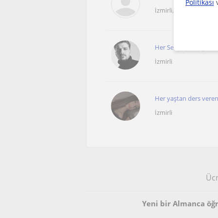
Politikası
İzmirli, Tepecik (İzmir)
Her Seviyeye Uygun A
İzmirli
Her yaştan ders vere
İzmirli
Ücr
Yeni bir Almanca öğ