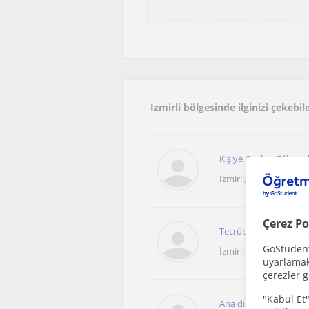
Izmirli bölgesinde ilginizi çekeb
Kişiye Özel ve Eğlenceli
İzmirli, Bademler, İhsa
Çerez Po
Tecrübeli öğretmende
GoStudent,
İzmirli
uyarlamak 
çerezler g
"Kabul Et"
Ana dil seviyesinde 