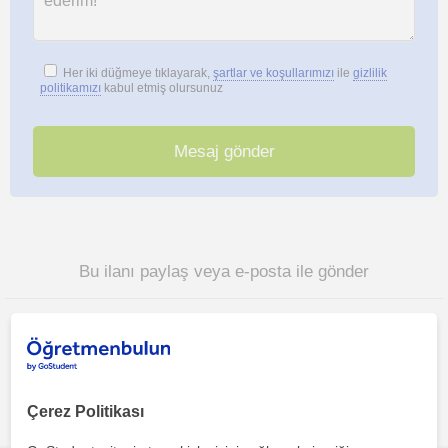
Her iki düğmeye tıklayarak,
şartlar ve koşullarımızı
ile
gizlilik
politikamızı
kabul etmiş olursunuz
Bu ilanı paylaş veya e-posta ile gönder
Çerez Politikası
İlgini çekebilecek diğer online Fizik öğretmenleri