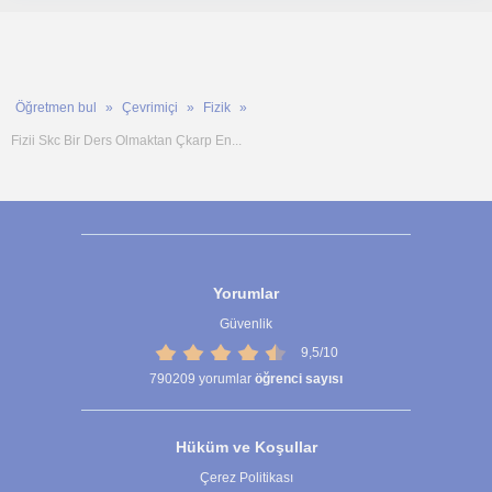
Öğretmen bul
Çevrimiçi
Fizik
Fizii Skc Bir Ders Olmaktan Çkarp En...
Yorumlar
Güvenlik
9,5/10
790209
yorumlar
öğrenci sayısı
Hüküm ve Koşullar
Çerez Politikası