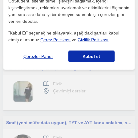
GoStudent, sitenin temel işleyişini sağlamak, içeriği
kişiselleştirmek, reklamları uyarlamak ve etkinliklerini ölçmenin
10 yıllık deneyimliyim bu alanda daha ilk günden beri özel ders veriyorum ve birçok öğrenci yetiştirdim.
yanı sıra size daha iyi bir deneyim sunmak için çerezler gibi
verileri depolar.
Fizik
"Kabul Et" seçeneğine tıklayarak, aşağıdaki şartları kabul
Çevrimiçi dersler
etmiş olursunuz
Çerez Politikası
ve
Gizlilik Politikası
.
Çerezler Paneli
Kabul et
Fizik dersini kolay anlaşılır hale getirmeyi hedeflerim bir öğretmen olarak üniversite sınavlarına yönelik çalışmalar yapmaktayım
Fizik
Çevrimiçi dersler
Sınıf (yeni müfredata uygun), TYT ve AYT konu anlatımı, soru çözümü ve yakınındaki yapılması
Fizik