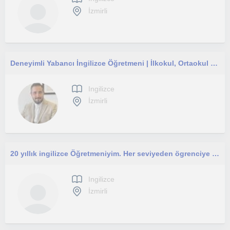
İzmirli
Deneyimli Yabancı İngilizce Öğretmeni | İlkokul, Ortaokul ve Lise
Ingilizce
İzmirli
20 yıllık ingilizce Öğretmeniyim. Her seviyeden ögrenciye ders verebilirim.
Ingilizce
İzmirli