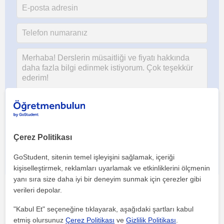
Her iki düğmeye tıklayarak,
şartlar ve koşullarımızı
ile
gizlilik
politikamızı
kabul etmiş olursunuz
Çerez Politikası
GoStudent, sitenin temel işleyişini sağlamak, içeriği
kişiselleştirmek, reklamları uyarlamak ve etkinliklerini ölçmenin
yanı sıra size daha iyi bir deneyim sunmak için çerezler gibi
verileri depolar.
"Kabul Et" seçeneğine tıklayarak, aşağıdaki şartları kabul
Bu ilanı paylaş veya e-posta ile gönder
etmiş olursunuz
Çerez Politikası
ve
Gizlilik Politikası
.