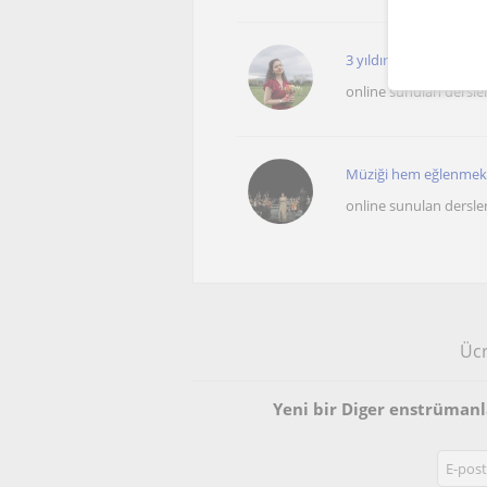
3 yıldır ney öğretmek
online sunulan dersle
Müziği hem eğlenmek h
online sunulan dersle
Ücr
Yeni bir Diger enstrüman