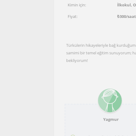
Kimin için:
İlkokul, 
Fiyat:
₺
300
/saat
Türkülerin hikayeleriyle bağ kurduğumu
samimi bir temel eğitim sunuyorum; had
bekliyorum!
Yagmur