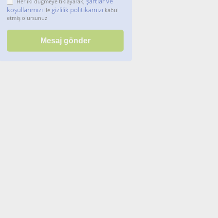
şartlar ve
Her iki düğmeye tıklayarak,
koşullarımızı
gizlilik politikamızı
ile
kabul
etmiş olursunuz