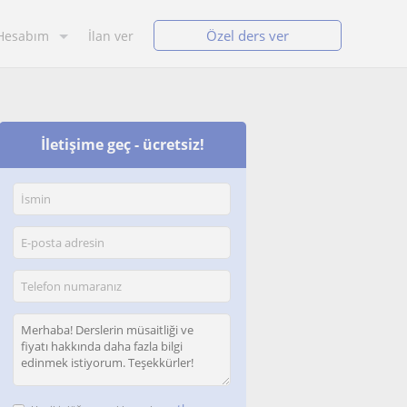
Özel ders ver
Hesabım
İlan ver
İletişime geç - ücretsiz!