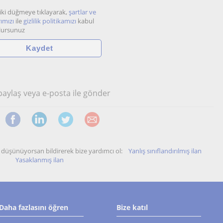
iki düğmeye tıklayarak,
şartlar ve
ımızı
ile
gizlilik politikamızı
kabul
lursunuz
 paylaş veya e-posta ile gönder
unu düşünüyorsan bildirerek bize yardımcı ol:
Yanlış sınıflandırılmış ilan
Yasaklanmış ilan
Daha fazlasını öğren
Bize katıl