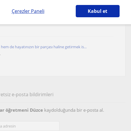
Çerezler Paneli
Kabul et
 üzerine eğitmenlik yapıyorum. Ney müzik aletine...
r
em de hayatınızın bir parçası haline getirmek is...
r
etsiz e-posta bildirimleri
lar öğretmeni Düzce
kaydolduğunda bir e-posta al.