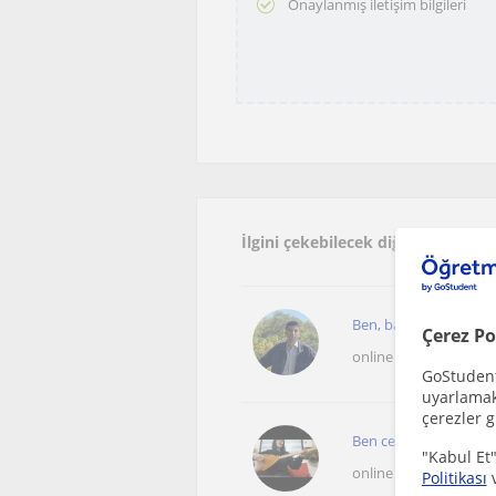
Onaylanmış iletişim bilgileri
İlgini çekebilecek diğer online D
Ben, bağlama alanında 
Çerez Po
online sunulan dersle
GoStudent,
uyarlamak 
çerezler g
Ben cemile şahin halk
"Kabul Et"
online sunulan dersle
Politikası