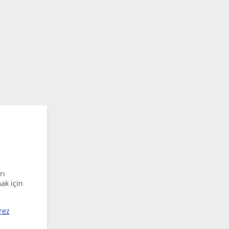
rı
ak için
rez