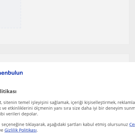
iger enstrümanlar öğretmenleri
kendini geliştirmiş ve edindiğim teknik bilgiyi...
litikası
r
 sitenin temel işleyişini sağlamak, içeriği kişiselleştirmek, reklamla
ve etkinliklerini ölçmenin yanı sıra size daha iyi bir deneyim sunm
ibi verileri depolar.
egitimde 5 yıldır bağlama hocalığı yapmaktayım v...
 seçeneğine tıklayarak, aşağıdaki şartları kabul etmiş olursunuz
Çe
r
ve
Gizlilik Politikası
.