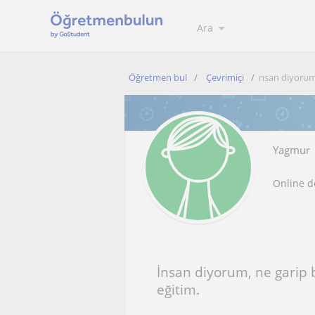
Ara
Öğretmen bul
Çevrimiçi
nsan diyorum, 
Yagmur
Online d
İnsan diyorum, ne garip b
eğitim.