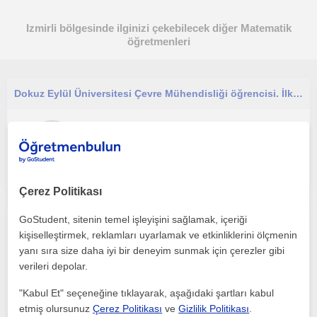
Izmirli bölgesinde ilginizi çekebilecek diğer Matematik
öğretmenleri
Dokuz Eylül Üniversitesi Çevre Mühendisliği öğrencisi. İlkokul, ortaokul ve lise öğrencilerine Matematik, Fen Bilimleri ve Kimya
Matematik
İzmirli
Çerez Politikası
Özel online ve yüzyüze matematik ve geometri dersi
GoStudent, sitenin temel işleyişini sağlamak, içeriği
kişiselleştirmek, reklamları uyarlamak ve etkinliklerini ölçmenin
yanı sıra size daha iyi bir deneyim sunmak için çerezler gibi
Matematik
verileri depolar.
İzmirli, Bademler, İhsan...
"Kabul Et" seçeneğine tıklayarak, aşağıdaki şartları kabul
etmiş olursunuz
Çerez Politikası
ve
Gizlilik Politikası
.