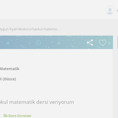
ygun fiyatl ilkokul,ortaokul matema...
Matematik
li (Düzce)
taokul matematik dersi veriyorum
t
İlk Ders Ücretsiz