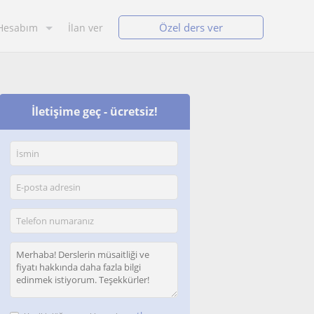
Özel ders ver
Hesabım
İlan ver
İletişime geç - ücretsiz!