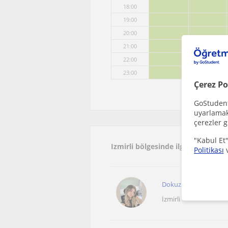
18:00
19:00
20:00
21:00
22:00
23:00
Çerez Po
GoStudent,
uyarlamak 
çerezler g
"Kabul Et"
Izmirli bölgesinde ilginizi çekeb
Politikası
Dokuz Eylül Üniversite
İzmirli