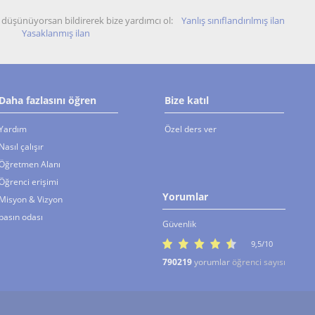
unu düşünüyorsan bildirerek bize yardımcı ol:
Yanlış sınıflandırılmış ilan
Yasaklanmış ilan
Daha fazlasını öğren
Bize katıl
Yardım
Özel ders ver
Nasıl çalışır
Öğretmen Alanı
Öğrenci erişimi
Yorumlar
Misyon & Vizyon
basın odası
Güvenlik
9,5/10
790219
yorumlar
öğrenci sayısı