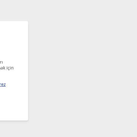
rı
ak için
rez