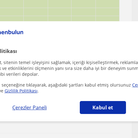
litikası
 sitenin temel işleyişini sağlamak, içeriği kişiselleştirmek, reklamla
ve etkinliklerini ölçmenin yanı sıra size daha iyi bir deneyim sunm
ibi verileri depolar.
 seçeneğine tıklayarak, aşağıdaki şartları kabul etmiş olursunuz
Çe
ilecek diğer Matematik öğretmenleri
ve
Gizlilik Politikası
.
Çerezler Paneli
Kabul et
si Çevre Mühendisliği öğrencisi. İlkokul, ortao...