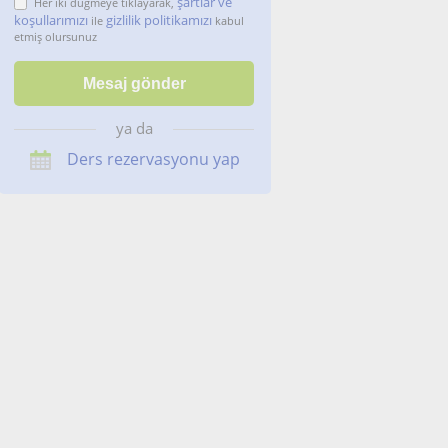
şartlar ve
Her iki düğmeye tıklayarak,
koşullarımızı
gizlilik politikamızı
ile
kabul
etmiş olursunuz
ya da
Ders rezervasyonu yap