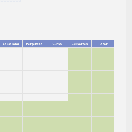
Çarşamba
Perşembe
Cuma
Cumartesi
Pazar