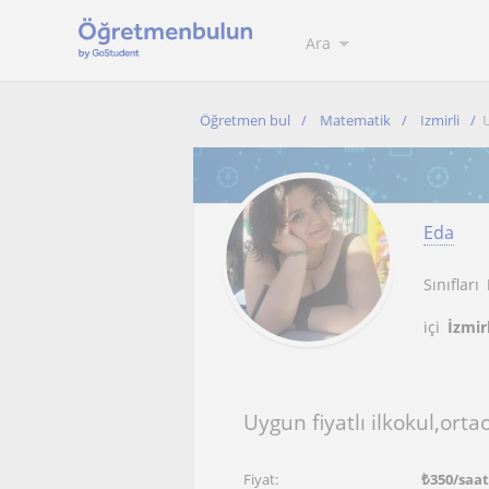
Ara
Öğretmen bul
Matematik
Izmirli
U
Eda
Sınıfları
içi
İzmir
Uygun fiyatlı ilkokul,or
Fiyat:
₺
350
/saa