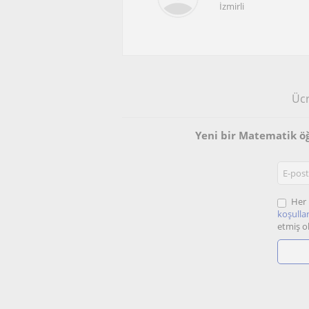
İzmirli
Ücr
Yeni bir Matematik ö
Her 
koşullar
etmiş o