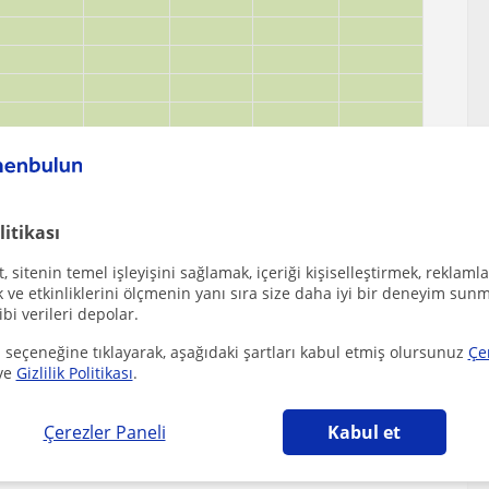
litikası
 sitenin temel işleyişini sağlamak, içeriği kişiselleştirmek, reklamla
ve etkinliklerini ölçmenin yanı sıra size daha iyi bir deneyim sunm
ibi verileri depolar.
 seçeneğine tıklayarak, aşağıdaki şartları kabul etmiş olursunuz
Çe
ve
Gizlilik Politikası
.
ilecek diğer Matematik öğretmenleri
Çerezler Paneli
Kabul et