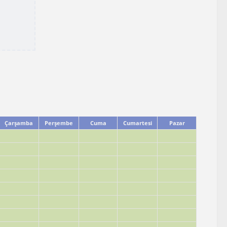
Çarşamba
Perşembe
Cuma
Cumartesi
Pazar