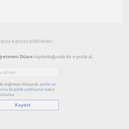
etsiz e-posta bildirimleri
ğretmeni Düzce
kaydolduğunda bir e-posta al.
iki düğmeye tıklayarak,
şartlar ve
ımızı
ile
gizlilik politikamızı
kabul
lursunuz