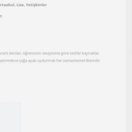
rtaokul, Lise, Yetişkinler
at
arlı dersler, öğrencinin seviyesine göre testler kaynaklar
hale getirmekve çağa ayak uydurmak her zamantemel ilkemdir