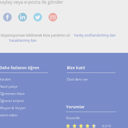
 paylaş veya e-posta ile gönder
unu düşünüyorsan bildirerek bize yardımcı ol:
Yanlış sınıflandırılmış ilan
Yasaklanmış ilan
Daha fazlasını öğren
Bize katıl
Yardım
Özel ders ver
Nasıl çalışır
Öğretmen Alanı
Öğrenci erişimi
Yorumlar
Misyon & Vizyon
basın odası
Güvenlik
9,5/10