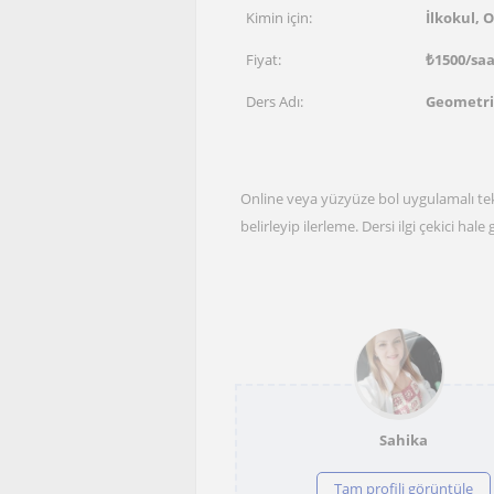
Kimin için:
İlkokul, O
Fiyat:
₺
1500
/sa
Ders Adı:
Geometri
Online veya yüzyüze bol uygulamalı tekr
belirleyip ilerleme. Dersi ilgi çekici 
Sahika
Tam profili görüntüle