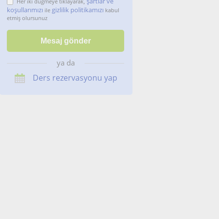
şartlar ve
Her iki düğmeye tıklayarak,
koşullarımızı
gizlilik politikamızı
ile
kabul
etmiş olursunuz
ya da
Ders rezervasyonu yap