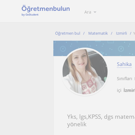
Ara
Öğretmen bul
Matematik
Izmirli
Y
Sahika
Sınıfları
içi
İzmir
Yks, lgs,KPSS, dgs matem
yönelik