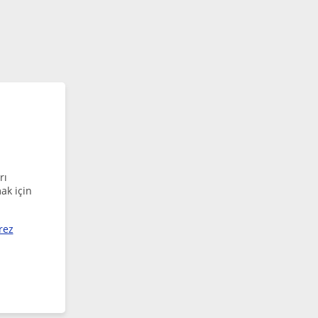
rı
ak için
rez