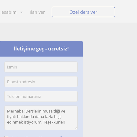
Özel ders ver
Hesabım
İlan ver
İletişime geç - ücretsiz!