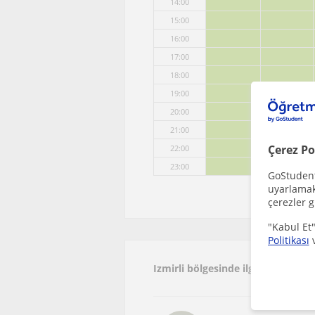
14:00
15:00
16:00
17:00
18:00
19:00
20:00
21:00
Çerez Po
22:00
23:00
GoStudent,
uyarlamak 
çerezler g
"Kabul Et"
Politikası
Izmirli bölgesinde ilginizi çekeb