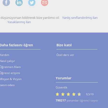
unu düşünüyorsan bildirerek bize yardımcı ol:
Yanlış sınıflandırılmış ilan
Yasaklanmış ilan
Daha fazlasını öğren
Bize katıl
Yardım
Özel ders ver
Nasıl çalışır
Öğretmen Alanı
Öğrenci erişimi
Yorumlar
Misyon & Vizyon
basın odası
Güvenlik
9,5/10
790217
yorumlar
öğrenci sayısı