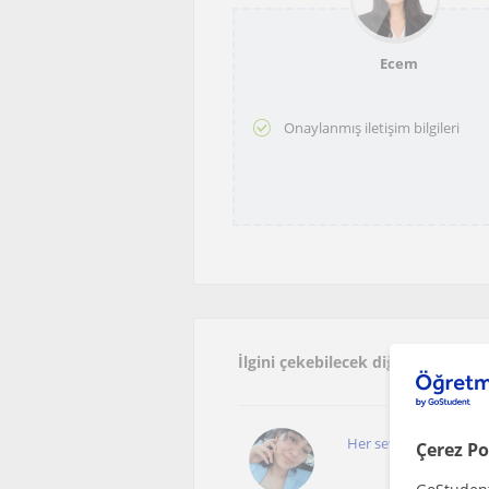
Ecem
Onaylanmış iletişim bilgileri
İlgini çekebilecek diğer online 
Her seviyeye uygun sı
Çerez Po