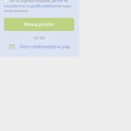
şartlar ve
Her iki düğmeye tıklayarak,
koşullarımızı
gizlilik politikamızı
ile
kabul
etmiş olursunuz
ya da
Ders rezervasyonu yap