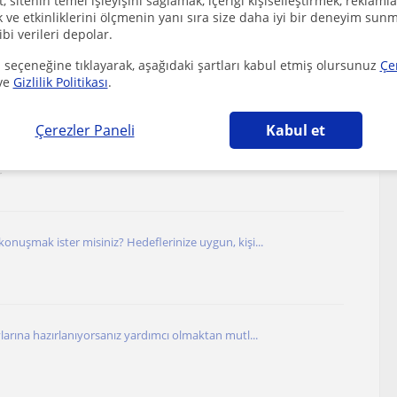
 sitenin temel işleyişini sağlamak, içeriği kişiselleştirmek, reklamla
ve etkinliklerini ölçmenin yanı sıra size daha iyi bir deneyim sunm
ibi verileri depolar.
onuşulan ülkelerde yaşamak için eğitim almak ist...
 seçeneğine tıklayarak, aşağıdaki şartları kabul etmiş olursunuz
Çe
ve
Gizlilik Politikası
.
Çerezler Paneli
Kabul et
iyim. Derslerim A1, A2 ve B1 seviyesindeki ilk...
r
onuşmak ister misiniz? Hedeflerinize uygun, kişi...
larına hazırlanıyorsanız yardımcı olmaktan mutl...