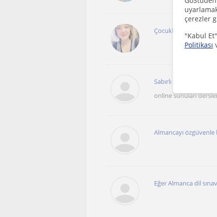
GoStudent,
uyarlamak 
çerezler g
Çocuklar ve almanca k
"Kabul Et"
Politikası
​Sabırlı ve sevecen bir
online sunulan dersle
Almancayı özgüvenle k
Eğer Almanca dil sınav