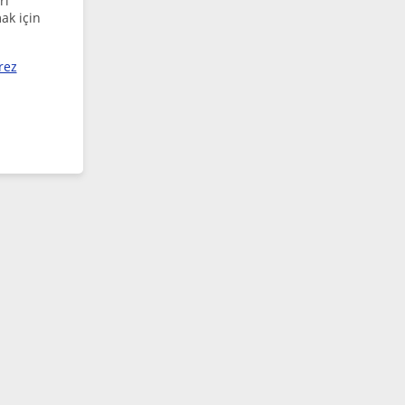
rı
ak için
rez