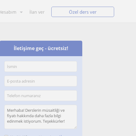
Özel ders ver
Hesabım
İlan ver
İletişime geç - ücretsiz!