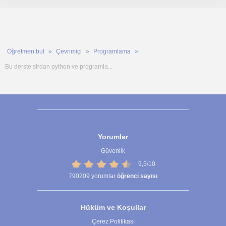
Öğretmen bul
Çevrimiçi
Programlama
Bu derste sfrdan python ve programla...
Yorumlar
Güvenlik
9,5/10
790209
yorumlar
öğrenci sayısı
Hüküm ve Koşullar
Çerez Politikası