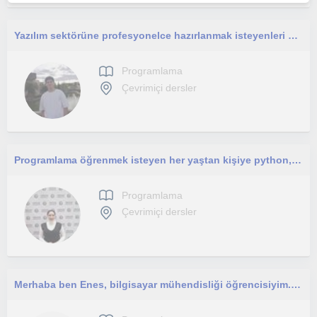
Yazılım sektörüne profesyonelce hazırlanmak isteyenleri bekliyorum. Sadece kodlamayı değil, gerçek hayat projelerini göeceksiniz.
Programlama
Çevrimiçi dersler
Programlama öğrenmek isteyen her yaştan kişiye python, java dilleri üzerinden nesne tabanlı programlamaya kadar öğretebilirim.
Programlama
Çevrimiçi dersler
Merhaba ben Enes, bilgisayar mühendisliği öğrencisiyim. Her yaşa uygun programalama eğitimi verebilirim.