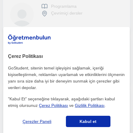
Programlama
Çevrimiçi dersler
Yazılım alanında kendini geliştirmeye devam eden ve bilgilerini paylaşmayı seven bir yazılım mühendisliği öğrencisiyim.
Çerez Politikası
Programlama
Çevrimiçi dersler
GoStudent, sitenin temel işleyişini sağlamak, içeriği
kişiselleştirmek, reklamları uyarlamak ve etkinliklerini ölçmenin
yanı sıra size daha iyi bir deneyim sunmak için çerezler gibi
verileri depolar.
Sıfırdan ileri seviyeye kadar Siber Güvenlik Red Team Eğitimi
"Kabul Et" seçeneğine tıklayarak, aşağıdaki şartları kabul
etmiş olursunuz
Çerez Politikası
ve
Gizlilik Politikası
.
Programlama
Çevrimiçi dersler
Çerezler Paneli
Kabul et