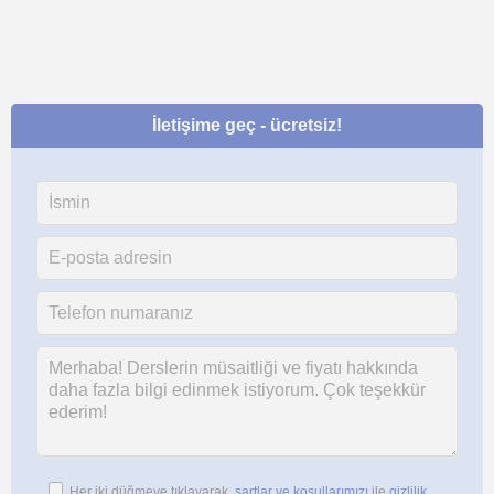
İletişime geç - ücretsiz!
Her iki düğmeye tıklayarak,
şartlar ve koşullarımızı
ile
gizlilik