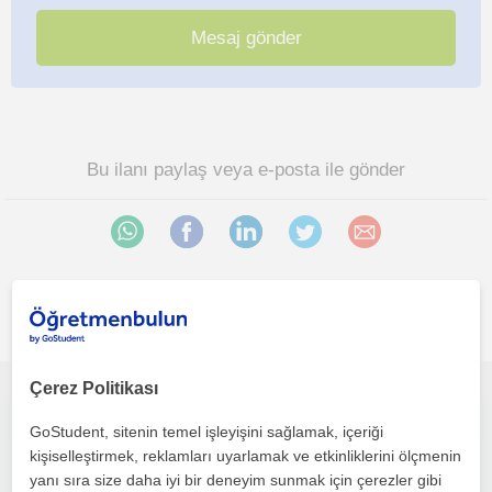
Bu ilanı paylaş veya e-posta ile gönder
İlgini çekebilecek diğer online Biyoloji öğretmenleri
Çerez Politikası
Uzman Biyologdan YKS Biyoloji Online Ders
GoStudent, sitenin temel işleyişini sağlamak, içeriği
kişiselleştirmek, reklamları uyarlamak ve etkinliklerini ölçmenin
Biyoloji
yanı sıra size daha iyi bir deneyim sunmak için çerezler gibi