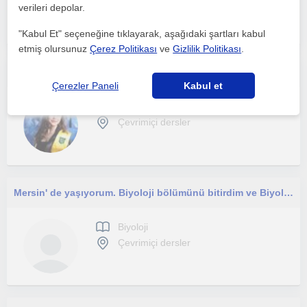
Çevrimiçi dersler
verileri depolar.
"Kabul Et" seçeneğine tıklayarak, aşağıdaki şartları kabul
etmiş olursunuz
Çerez Politikası
ve
Gizlilik Politikası
.
Lisenin bütün sınıf seviyelerinden öğrencilere ihtiyaca göre yazılı sınavlar için ya da YKS sınavı için ders anlatmaya uygunum.
Çerezler Paneli
Kabul et
Biyoloji
Çevrimiçi dersler
Mersin' de yaşıyorum. Biyoloji bölümünü bitirdim ve Biyolojiyi başta YKS öğrencileri olmak üzere herkese öğretmeyi isterim.
Biyoloji
Çevrimiçi dersler