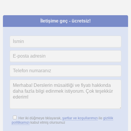
İletişime geç - ücretsiz!
Her iki düğmeye tıklayarak,
şartlar ve koşullarımızı
ile
gizlilik
politikamızı
kabul etmiş olursunuz