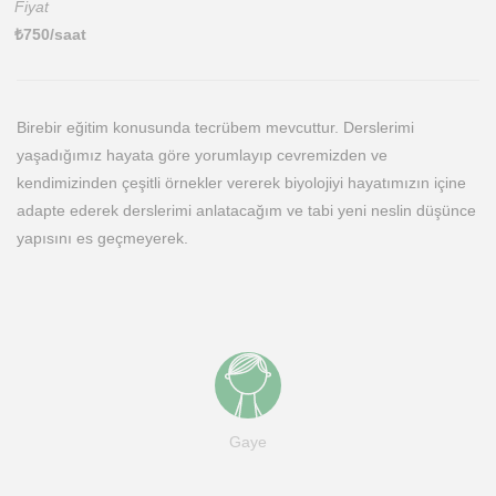
Fiyat
₺
750
/saat
Birebir eğitim konusunda tecrübem mevcuttur. Derslerimi
yaşadığımız hayata göre yorumlayıp cevremizden ve
kendimizinden çeşitli örnekler vererek biyolojiyi hayatımızın içine
adapte ederek derslerimi anlatacağım ve tabi yeni neslin düşünce
yapısını es geçmeyerek.
Gaye