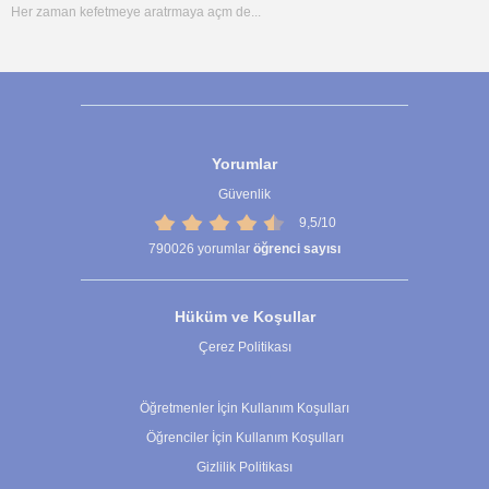
Her zaman kefetmeye aratrmaya açm de...
Yorumlar
Güvenlik
9,5/10
790026
yorumlar
öğrenci sayısı
Hüküm ve Koşullar
Çerez Politikası
Çerez Ayarları
Öğretmenler İçin Kullanım Koşulları
Öğrenciler İçin Kullanım Koşulları
Gizlilik Politikası