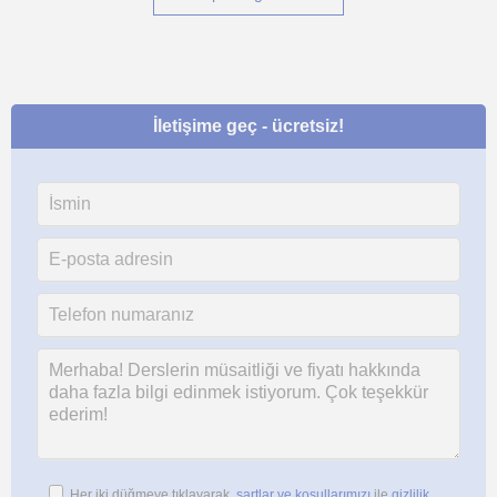
İletişime geç - ücretsiz!
Her iki düğmeye tıklayarak,
şartlar ve koşullarımızı
ile
gizlilik