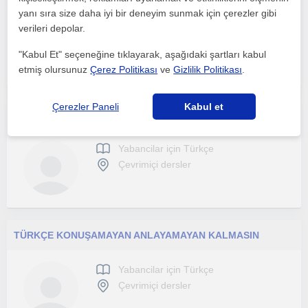
yanı sıra size daha iyi bir deneyim sunmak için çerezler gibi
Yabancilar için Türkçe
verileri depolar.
Çevrimiçi dersler
"Kabul Et" seçeneğine tıklayarak, aşağıdaki şartları kabul
etmiş olursunuz
Çerez Politikası
ve
Gizlilik Politikası
.
Çerezler Paneli
Kabul et
Her yaştan öğrenciye Türkçe dersi verilir
Yabancilar için Türkçe
Çevrimiçi dersler
TÜRKÇE KONUŞAMAYAN ANLAYAMAYAN KALMASIN
Yabancilar için Türkçe
Çevrimiçi dersler