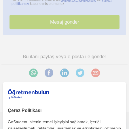
politikamızı
kabul etmiş olursunuz
Bu ilanı paylaş veya e-posta ile gönder
İlgini çekebilecek diğer online Yabancilar için Türkçe
öğretmenleri
Çerez Politikası
GoStudent, sitenin temel işleyişini sağlamak, içeriği
Yabancılar İçin Online Türkçe Dersleri
kişiselleştirmek, reklamları uyarlamak ve etkinliklerini ölçmenin