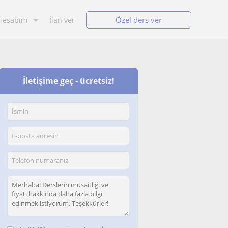
Özel ders ver
Hesabım
İlan ver
İletişime geç - ücretsiz!