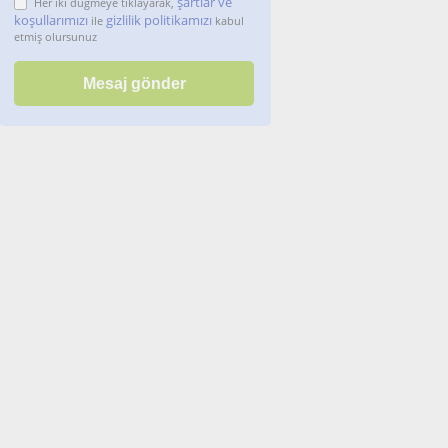
şartlar ve
Her iki düğmeye tıklayarak,
koşullarımızı
gizlilik politikamızı
ile
kabul
etmiş olursunuz