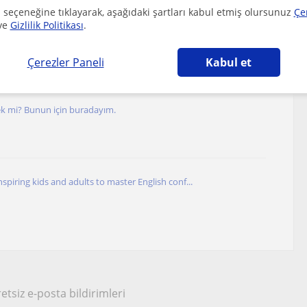
 seçeneğine tıklayarak, aşağıdaki şartları kabul etmiş olursunuz
Çe
ve
Gizlilik Politikası
.
n fen dersi lise öğrencileri için de biyoloji...
r
Çerezler Paneli
Kabul et
mek mi? Bunun için buradayım.
nspiring kids and adults to master English conf...
etsiz e-posta bildirimleri