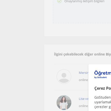
Onaylanmış iletişim bilgileri
İlgini çekebilecek diğer online Bi
Mersin' de yaşıyorum. 
online sunulan dersle
Çerez Po
GoStudent,
Lise ve YKS öğrenciler
uyarlamak 
online sunulan dersle
çerezler g