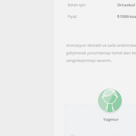
Kimin için:
Ortaokul
Fiyat:
₺
1500
/sa
Animasyon destekli ve sade anlatımdan
geliştirecek yorumlamayı temel alan bir
zenginleştirmeyi severim.
Yagmur