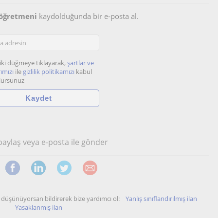
i öğretmeni
kaydolduğunda bir e-posta al.
iki düğmeye tıklayarak,
şartlar ve
ımızı
ile
gizlilik politikamızı
kabul
lursunuz
 paylaş veya e-posta ile gönder
unu düşünüyorsan bildirerek bize yardımcı ol:
Yanlış sınıflandırılmış ilan
Yasaklanmış ilan