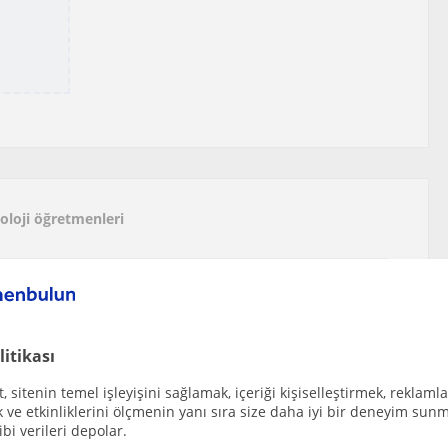
yoloji öğretmenleri
Biyoloji bölümünü bitirdim ve Biyolojiyi başta ...
r
litikası
 sitenin temel işleyişini sağlamak, içeriği kişiselleştirmek, reklamla
ine biyoloji ve kimya alanında ders verme deney...
ve etkinliklerini ölçmenin yanı sıra size daha iyi bir deneyim sunm
r
ibi verileri depolar.