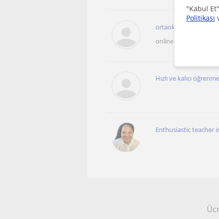
"Kabul Et"
Politikası
ortaokul öğrencileri içi
online sunulan dersle
Hızlı ve kalıcı öğren
Enthusiastic teacher i
Ücr