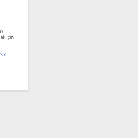
rı
ak için
rez