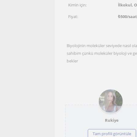
Kimin için:
İlkokul, 
Fiyat:
₺
500
/saat
Biyolojinin moleküler seviyede nasıl ol
sahibim çünkü moleküler biyoloji ve gen
bekler
Rukiye
Tam profili görüntüle