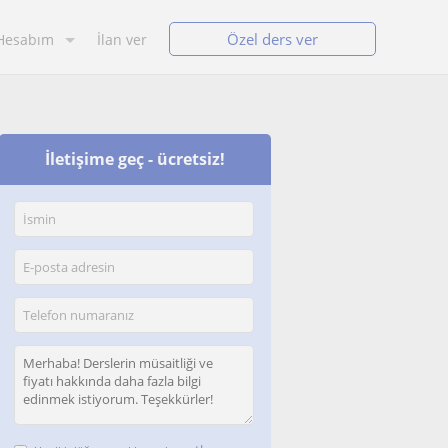
Özel ders ver
Hesabım
İlan ver
İletişime geç - ücretsiz!