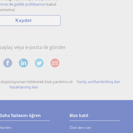
ımızı
ile
gizlilik politikamızı
kabul
lursunuz
 paylaş veya e-posta ile gönder
unu düşünüyorsan bildirerek bize yardımcı ol:
Yanlış sınıflandırılmış ilan
Yasaklanmış ilan
Daha fazlasını öğren
Bize katıl
Yardım
Özel ders ver