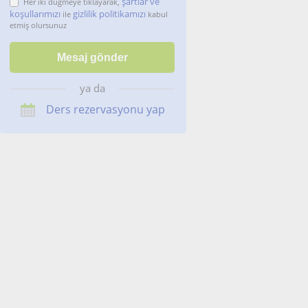
şartlar ve
Her iki düğmeye tıklayarak,
koşullarımızı
gizlilik politikamızı
ile
kabul
etmiş olursunuz
ya da
Ders rezervasyonu yap