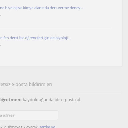
ine biyoloji ve kimya alanında ders verme deney...
r
n fen dersi lise öğrencileri için de biyoloji...
r
etsiz e-posta bildirimleri
i öğretmeni
kaydolduğunda bir e-posta al.
iki düğmeye tıklayarak,
şartlar ve