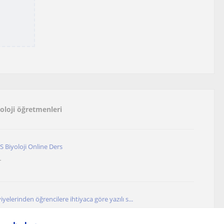
yoloji öğretmenleri
 Biyoloji Online Ders
r
iyelerinden öğrencilere ihtiyaca göre yazılı s...
r