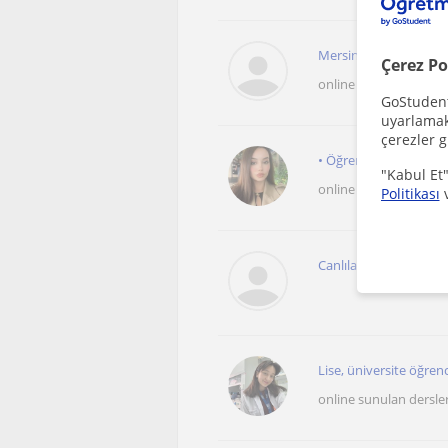
Mersin' de yaşıyorum. 
Çerez Po
online sunulan dersle
GoStudent,
uyarlamak 
çerezler g
• Öğrenci seviyesine u
"Kabul Et"
online sunulan dersle
Politikası
Canlılar dünyasına ilgil
Lise, üniversite öğrenc
online sunulan dersle