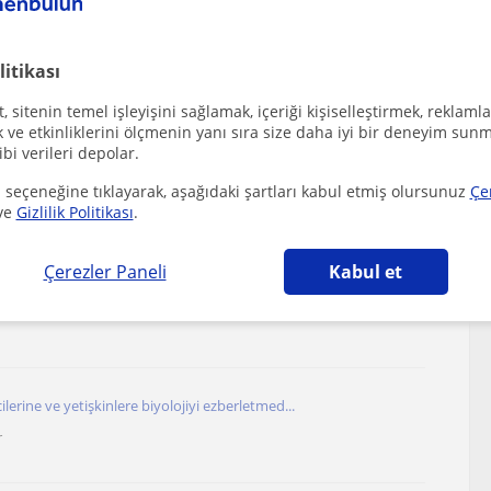
Biyoloji bölümünü bitirdim ve Biyolojiyi başta ...
litikası
r
 sitenin temel işleyişini sağlamak, içeriği kişiselleştirmek, reklamla
ve etkinliklerini ölçmenin yanı sıra size daha iyi bir deneyim sunm
ibi verileri depolar.
ygun, anlaşılır biyoloji dersleri anlatıyorum
 seçeneğine tıklayarak, aşağıdaki şartları kabul etmiş olursunuz
Çe
r
ve
Gizlilik Politikası
.
Çerezler Paneli
Kabul et
iyim isterseniz birlikte çok şey öğrenebiliri...
ilerine ve yetişkinlere biyolojiyi ezberletmed...
r