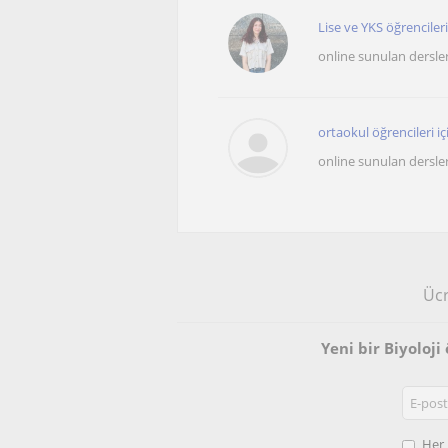
Lise ve YKS öğrenciler
online sunulan dersle
ortaokul öğrencileri içi
online sunulan dersle
Ücr
Yeni bir Biyoloj
Her 