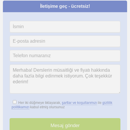
İletişime geç - ücretsiz!
Her iki düğmeye tıklayarak,
şartlar ve koşullarımızı
ile
gizlilik
politikamızı
kabul etmiş olursunuz