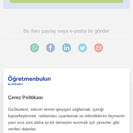
Bu ilanı paylaş veya e-posta ile gönder
İlgini çekebilecek diğer online Tarih öğretmenleri
SOSYAL BİLGİLER ONLİNE ÖZEL DERS
Çerez Politikası
GoStudent, sitenin temel işleyişini sağlamak, içeriği
Tarih
kişiselleştirmek, reklamları uyarlamak ve etkinliklerini ölçmenin
Çevrimiçi dersler
yanı sıra size daha iyi bir deneyim sunmak için çerezler gibi
verileri depolar.