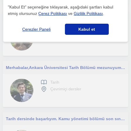
"Kabul Et" seçeneğine tıklayarak, aşağıdaki şartları kabul
etmiş olursunuz
Çerez Politikası
ve
Gizlilik Politikası
.
Özverili, disiplinli ve sabırlı bir insanım. Ortaokul,lise,mezun öğrencilere hitap ediyorum
Çerezler Paneli
Kabul et
Tarih
Çevrimiçi dersler
Merhabalar, ​Ankara Üniversitesi Tarih Bölümü mezunuyum ve şu an yine Ankara Üniversitesi Türk İnkılap Tarihi Enstitüsü’nde yüksek
Tarih
Çevrimiçi dersler
Tarih dersinde başarlıyım. Kamu yönetimi bölümü son sınıf öğrencisiyim. Ortaokul ve lise düzeyindeki arkadaşlarla ilgileniyorum.