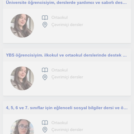
Üniversite öğrencisiyim, derslerde yardımcı ve sabırlı destekçiyim
Ortaokul
Çevrimiçi dersler
YBS öğrencisiyim. ilkokul ve ortaokul derslerinde destek veriyorum.
Ortaokul
Çevrimiçi dersler
4, 5, 6 ve 7. sınıflar için eğlenceli sosyal bilgiler dersi ve ödevleri için yardımcı olmaktan mutluluk duyarım
Ortaokul
Çevrimiçi dersler