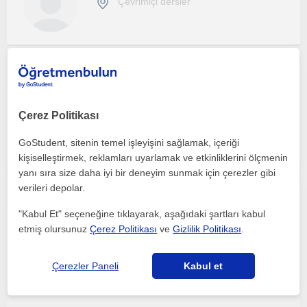
Çevrimiçi dersler
Ortaokul öğrencilerine her türlü rehberliği ve desteki sağlayabilirim.
Ortaokul
Çerez Politikası
Çevrimiçi dersler
GoStudent, sitenin temel işleyişini sağlamak, içeriği
kişiselleştirmek, reklamları uyarlamak ve etkinliklerini ölçmenin
yanı sıra size daha iyi bir deneyim sunmak için çerezler gibi
verileri depolar.
Yabancılara Türkçe öğretiminde kendimi geliştirmek istiyorum. Ayrıca İngilizcemi geliştirmek istiyorum.
"Kabul Et" seçeneğine tıklayarak, aşağıdaki şartları kabul
Ortaokul
etmiş olursunuz
Çerez Politikası
ve
Gizlilik Politikası
.
Çevrimiçi dersler
Çerezler Paneli
Kabul et