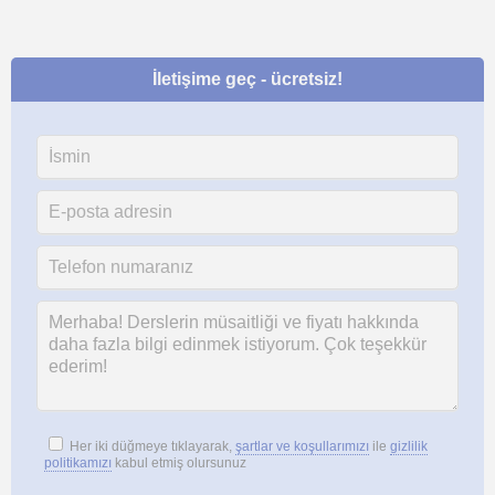
İletişime geç - ücretsiz!
Her iki düğmeye tıklayarak,
şartlar ve koşullarımızı
ile
gizlilik
politikamızı
kabul etmiş olursunuz