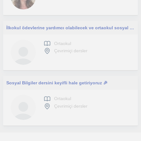
İlkokul ödevlerine yardımcı olabilecek ve ortaokul sosyal bilgiler dersine destek olabilecek yetkinliğe sahibim.
Ortaokul
Çevrimiçi dersler
Sosyal Bilgiler dersini keyifli hale getiriyoruz 🎉
Ortaokul
Çevrimiçi dersler