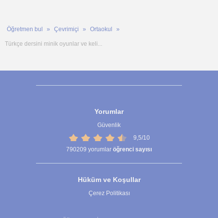
Öğretmen bul
Çevrimiçi
Ortaokul
Türkçe dersini minik oyunlar ve keli...
Yorumlar
Güvenlik
9,5/10
790209
yorumlar
öğrenci sayısı
Hüküm ve Koşullar
Çerez Politikası
Çerez Ayarları