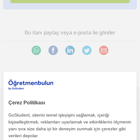
Bu ilanı paylaş veya e-posta ile gönder
İlgini çekebilecek diğer online Cografya öğretmenleri
Bursa Uludağ Üniversitesi Mezunundan lise Coğrafya, ilköğretim derslerine destek öğretmeni
Çerez Politikası
GoStudent, sitenin temel işleyişini sağlamak, içeriği
Cografya
kişiselleştirmek, reklamları uyarlamak ve etkinliklerini ölçmenin
Çevrimiçi dersler
yanı sıra size daha iyi bir deneyim sunmak için çerezler gibi
verileri depolar.