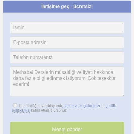
İletişime geç - ücretsiz!
Her iki düğmeye tıklayarak,
şartlar ve koşullarımızı
ile
gizlilik
politikamızı
kabul etmiş olursunuz