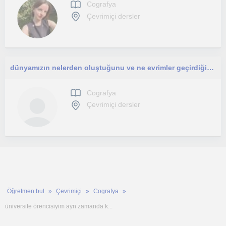
Cografya
Çevrimiçi dersler
dünyamızın nelerden oluştuğunu ve ne evrimler geçirdiğini öğrenmek ister misiniz işte coğrafya dersi ile bunu başaracaksınız
Cografya
Çevrimiçi dersler
Öğretmen bul
Çevrimiçi
Cografya
üniversite örencisiyim ayn zamanda k...