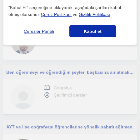
"Kabul Et" seçeneğine tıklayarak, aşağıdaki şartları kabul
etmiş olursunuz
Çerez Politikası
ve
Gizlilik Politikası
.
Kendimi, konuları ezberden uzak, neden-sonuç ilişkisi içinde yorumlayarak anlatan bir eğitimci olarak tanımlıyorum.
Çerezler Paneli
Kabul et
Cografya
Çevrimiçi dersler
Ben öğrenmeyi ve öğrendiğim şeyleri başkasına anlatmak konusunda cok heyecanlı biriyim. Derslerim ortaokul kademesine yönelik
Cografya
Çevrimiçi dersler
AYT ve lise coğrafyası öğrencilerine yönelik sabırlı eğitmen.