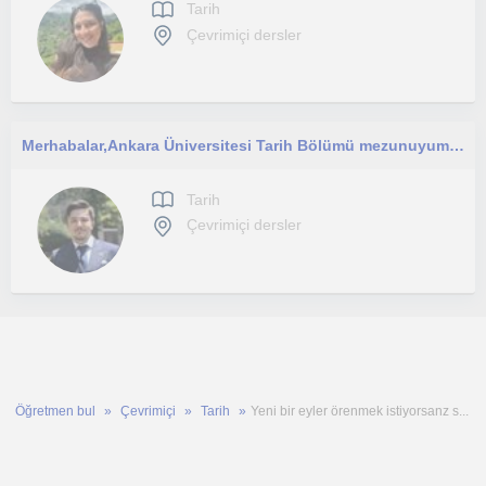
Tarih
Çevrimiçi dersler
Merhabalar, ​Ankara Üniversitesi Tarih Bölümü mezunuyum ve şu an yine Ankara Üniversitesi Türk İnkılap Tarihi Enstitüsü’nde yüksek
Tarih
Çevrimiçi dersler
Öğretmen bul
Çevrimiçi
Tarih
Yeni bir eyler örenmek istiyorsanz s...