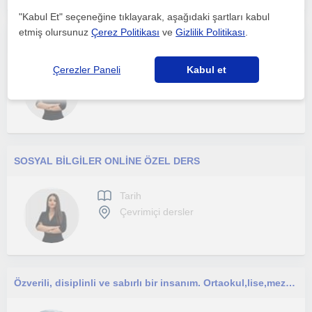
"Kabul Et" seçeneğine tıklayarak, aşağıdaki şartları kabul
etmiş olursunuz
Çerez Politikası
ve
Gizlilik Politikası
.
Sosyal Bilgiler Öğretmeni | Tarih Bilinci ve Adab-ı Muaşeret Eğitmeni | Dijital Eğitim İçerikleri Üreticisi
Çerezler Paneli
Kabul et
Tarih
Çevrimiçi dersler
SOSYAL BİLGİLER ONLİNE ÖZEL DERS
Tarih
Çevrimiçi dersler
Özverili, disiplinli ve sabırlı bir insanım. Ortaokul,lise,mezun öğrencilere hitap ediyorum