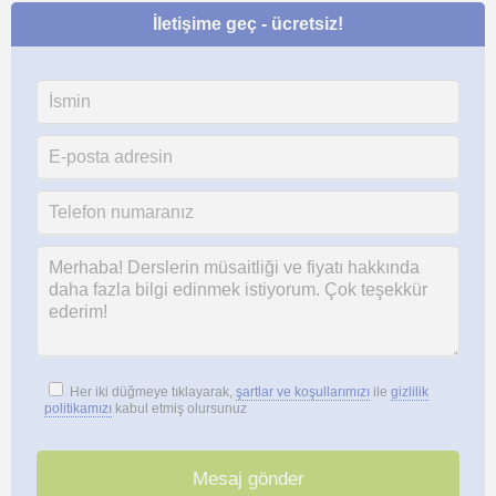
İletişime geç - ücretsiz!
Her iki düğmeye tıklayarak,
şartlar ve koşullarımızı
ile
gizlilik
politikamızı
kabul etmiş olursunuz