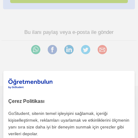
Bu ilanı paylaş veya e-posta ile gönder
İlgini çekebilecek diğer online Tarih öğretmenleri
Tarih dersi veriyorum. Kayseri'de Talas'ta yaşıyorum. Online ders vermeyi tercih ediyorum.
Çerez Politikası
GoStudent, sitenin temel işleyişini sağlamak, içeriği
Tarih
kişiselleştirmek, reklamları uyarlamak ve etkinliklerini ölçmenin
Çevrimiçi dersler
yanı sıra size daha iyi bir deneyim sunmak için çerezler gibi
verileri depolar.