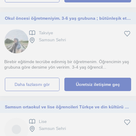
Okul öncesi öğretmeniyim. 3-6 yaş grubuna ; bütünleşik etkinlikler, drama, satranç, P4C ,ilkokula hazırlık dersleri veriyorum.
Takviye
Samsun Sehri
Birebir eğitimde tecrübe edinmiş bir öğretmenim. Öğrencimin yaş
grubuna göre dersime yön veririm. 3-4 yaş öğrencil...
daha fazlasını gör
Ücretsiz iletişime geç
Samsun ortaokul ve lise öğrencileri Türkçe ve din kültürü ve ahlak bilgisi dersleri veriyorum.Dersler yüz yüze olmaktadır.
Lise
Samsun Sehri