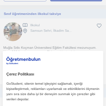
Sınıf öğretmeninden ilkokul takviye
Ilkokul
Samsun Sehri, İlkadim Sa...
Muğla Sıtkı Koçman Üniversitesi Eğitim Fakültesi mezunuyum.
Kpss 2024'te derece yaptım. Birkaç yıldır özel ders ver...
1. ders ücretsiz
Çerez Politikası
daha fazlasını gör
Ücretsiz iletişime geç
GoStudent, sitenin temel işleyişini sağlamak, içeriği
kişiselleştirmek, reklamları uyarlamak ve etkinliklerini ölçmenin
Öğrenci ve insan ilişkileri kuvvetli birisiyim. İlkokuldan liseye kadar bütün düzeylerde öğrencilere öğrenci koçluğu yapıyorum.
yanı sıra size daha iyi bir deneyim sunmak için çerezler gibi
verileri depolar.
Takviye