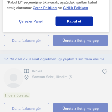
"Kabul Et" seçeneğine tıklayarak, aşağıdaki şartları kabul
Samsun Sehri
etmiş olursunuz
Çerez Politikası
ve
Gizlilik Politikası
.
Çerezler Paneli
Kabul et
Sosyoloji, felsefe, rehberlik ve öğrenci koçluğu alanında
deneyimliyim. Sıcakkanlı, sabırlı ve öğretmeyi seven biri...
daha fazlasını gör
Ücretsiz iletişime geç
17. Yıl özel okul sınıf öğretmenliği yaptim.1.siniflara okuma yazma öğretimi. Yanında ilkokul matematik dersleri verebilirim
Ilkokul
Samsun Sehri, İlkadim (S...
1. ders ücretsiz
daha fazlasını gör
Ücretsiz iletişime geç