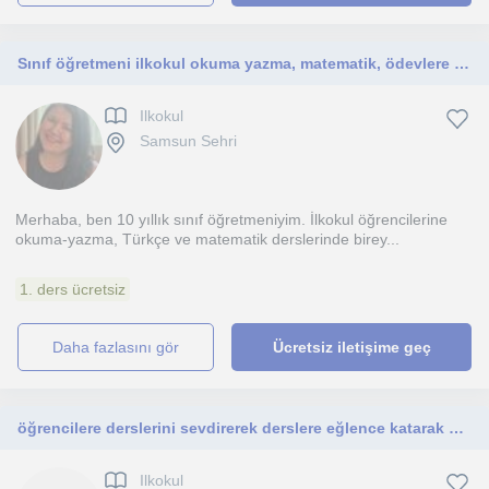
Sınıf öğretmeni ilkokul okuma yazma, matematik, ödevlere yardımcı olma
Ilkokul
Samsun Sehri
Merhaba, ben 10 yıllık sınıf öğretmeniyim. İlkokul öğrencilerine
okuma-yazma, Türkçe ve matematik derslerinde birey...
1. ders ücretsiz
daha fazlasını gör
Ücretsiz iletişime geç
öğrencilere derslerini sevdirerek derslere eğlence katarak bir heves oluşturarak öğretmek,lise,ortaokul ve ilkokul düzeyine yardım
Ilkokul