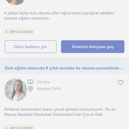
4 yıldan fazla hızlı okuma,zihin eğzersizleri,parağraf taktikleri
üzerine eğitim veriyorum.
1. ders ücretsiz
daha fazlasını gör
Ücretsiz iletişime geç
Özel eğitim alanında 9 yıllık tecrübe ile okuma-yazma/disleksi/DEHB/otizm ile çalışmalar
Okuma
Antalya Sehri
Kirklareli üniversitesi lisans çocuk gelisimi mezunuyum. Su an
Alanya Alaaddin Keykubat Üniversitesi'nde Çocuk Geli...
1. ders ücretsiz