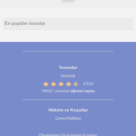
yayınla
En popüler konular
Yorumlar
Güvenlik
9,5/10
790027
yorumlar
öğrenci sayısı
Hüküm ve Koşullar
Çerez Politikası
Çerez Ayarları
Öğretmenler İçin Kullanım Koşulları