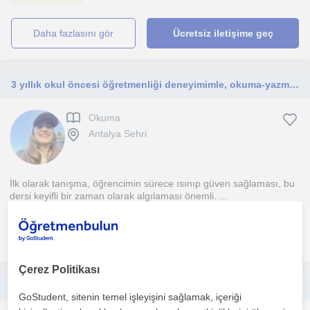
daha fazlasını gör
Ücretsiz iletişime geç
3 yıllık okul öncesi öğretmenliği deneyimimle, okuma-yazma konusunda gelişime ihtiyaç duyan öğrencilerime destek için buradayım.
Okuma
Antalya Sehri
İlk olarak tanışma, öğrencimin sürece ısınıp güven sağlaması, bu
dersi keyifli bir zaman olarak algılaması önemli. ...
daha fazlasını gör
Ücretsiz iletişime geç
Çerez Politikası
Okuma yazma, Dikkat, okuduğunu anlama, ders tekrarı
GoStudent, sitenin temel işleyişini sağlamak, içeriği