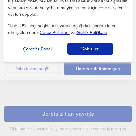
kişiselleştirmek, reklamları uyarlamak ve etkinliklerini ölçmenin
Okuma
yanı sıra size daha iyi bir deneyim sunmak için çerezler gibi
Antalya Sehri
verileri depolar.
"Kabul Et" seçeneğine tıklayarak, aşağıdaki şartları kabul
etmiş olursunuz
Çerez Politikası
ve
Gizlilik Politikası
.
İlkokul anaokulu ders tekrari okuma yazma öğretimi ilkokul test
çözümü dikkat çalışmaları odaklanma okuduğunu anlam...
Çerezler Paneli
Kabul et
1. ders ücretsiz
daha fazlasını gör
Ücretsiz iletişime geç
Ücretsiz ilan yayınla
Öğretmenlerin seninle iletişime geçmesine izin vermek için bir ilan