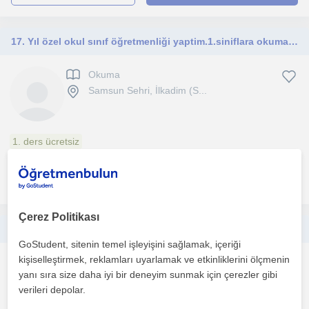
17. Yıl özel okul sınıf öğretmenliği yaptim.1.siniflara okuma yazma öğretimi. Yanında ilkokul matematik dersleri verebilirim
Okuma
Samsun Sehri, İlkadim (S...
1. ders ücretsiz
daha fazlasını gör
Ücretsiz iletişime geç
Çerez Politikası
İlkokul derslerine yardımcı olacak sınıf öğretmeni.Okuma yazma, matematik, türkçe, hayat bilgisi, sosyal bilgiler, fen bilimleri
GoStudent, sitenin temel işleyişini sağlamak, içeriği
kişiselleştirmek, reklamları uyarlamak ve etkinliklerini ölçmenin
Okuma
yanı sıra size daha iyi bir deneyim sunmak için çerezler gibi
Samsun Sehri, Atakent (S...
verileri depolar.