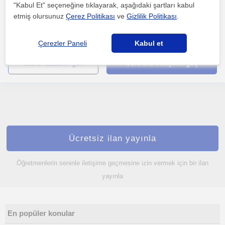
"Kabul Et" seçeneğine tıklayarak, aşağıdaki şartları kabul
..
etmiş olursunuz
Çerez Politikası
ve
Gizlilik Politikası
.
1. ders ücretsiz
Çerezler Paneli
Kabul et
daha fazlasını gör
Ücretsiz iletişime geç
Ücretsiz ilan yayınla
Öğretmenlerin seninle iletişime geçmesine izin vermek için bir ilan
yayınla
En popüler konular