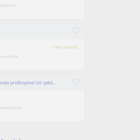
aylaştırma
1. ders ücretsiz
cer olarak
Yazılım mühendisliği mezunuyum. Bilişim alanında profesyonel bir şekilde ders verebilirim
aktarabilirim.