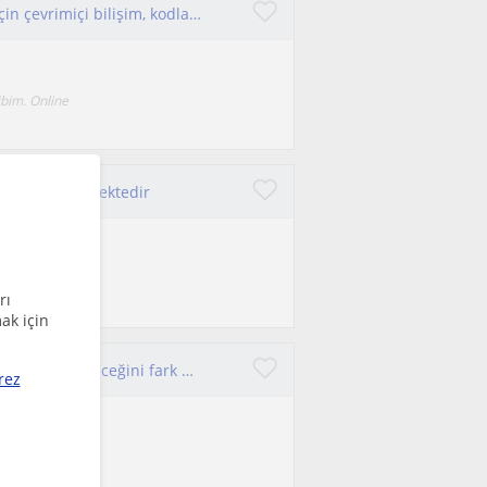
İstanbul’da ilkokul, ortaokul ve lise öğrencileri için çevrimiçi bilişim, kodlama ve ev ödevi desteği sunan YTÜ mezunu öğretmen
ibim. Online
 göre genişlemektedir
ileşimli
rı
ak için
Sadece öğrenmek önemli değil. Önemli olan nasıl öğrenebileceğini fark etmek. Bu konuda sana yardımcı olmak için burdayım.
rez
geri