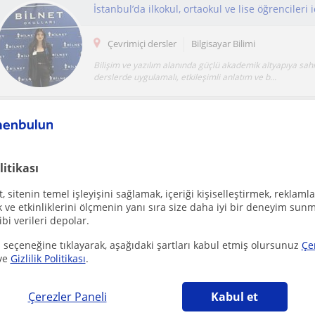
Çevrimiçi dersler
Bilgisayar Bilimi
Bilişim ve yazılım alanında güçlü akademik altyapıya sah
derslerde uygulamalı, etkileşimli anlatım ve b...
vereceğim dersler her yaşta öğrenci skalasına
Çevrimiçi dersler
Bilgisayar Bilimi
litikası
etkili görsel anlatımlar ile akılda kalıcılık fazla olucak. Etk
öğrenme ile günümüz teknolojileri ile iç iç...
 sitenin temel işleyişini sağlamak, içeriği kişiselleştirmek, reklamla
ve etkinliklerini ölçmenin yanı sıra size daha iyi bir deneyim sunm
ibi verileri depolar.
 seçeneğine tıklayarak, aşağıdaki şartları kabul etmiş olursunuz
Çe
ve
Gizlilik Politikası
.
Çevrimiçi dersler
Bilgisayar Bilimi
Çerezler Paneli
Kabul et
Birebir toplantılar, gelişim toplantıları, planlı ilerleme ve 
bildirimlerle sadece eksikleri tamamlamakla kalm...