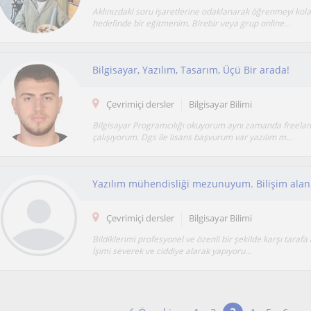
Aklınızdaki soru işaretlerine odaklanarak öğrenmeyi kol
hedefinde bir eğitmenim. Birebir veya grup online...
Bilgisayar, Yazılım, Tasarım, Üçü Bir arada!
Çevrimiçi dersler
Bilgisayar Bilimi
Bilgisayar Programcılığı okuyorum aynı zamanda freelan
çalışıyorum. Dgs ile lisans başvurum var yazılım m...
Çevrimiçi dersler
Bilgisayar Bilimi
Bildiklerimi profesyonel ve özenli bir şekilde karşı tarafa 
İşimi severek ve ciddiye alarak yapıyoru...