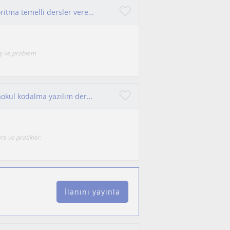
Bilgisayar bilimi alanında programlama ve algoritma temelli dersler veren, öğrenci odaklı bir öğretim elemanıyım.
iş ve problem
Bilgisayar mühendisliği öğrencileri. Lise ve ortaokul kodalma yazılım dersleri.
rs ve pratikler.
İlanını yayınla