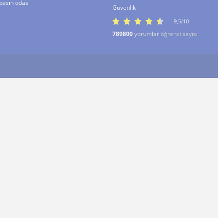
basın odası
Güvenlik
9,5/10
789800
yorumlar
öğrenci sayısı