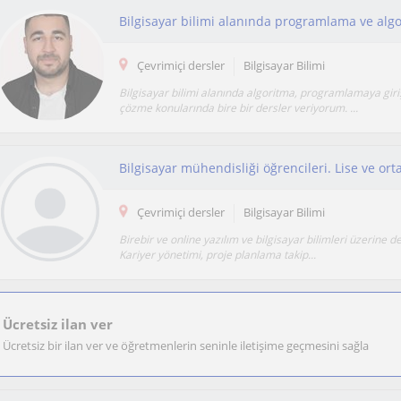
Çevrimiçi dersler
Bilgisayar Bilimi
Bilgisayar bilimi alanında algoritma, programlamaya gir
çözme konularında bire bir dersler veriyorum. ...
Çevrimiçi dersler
Bilgisayar Bilimi
Birebir ve online yazılım ve bilgisayar bilimleri üzerine de
Kariyer yönetimi, proje planlama takip...
Ücretsiz ilan ver
Ücretsiz bir ilan ver ve öğretmenlerin seninle iletişime geçmesini sağla