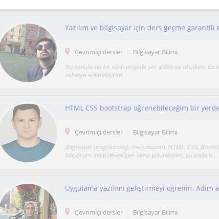
Yazılım ve bilgisayar için ders geçme garantili 
Çevrimiçi dersler
Bilgisayar Bilimi
Bu konularda bir sürü projede yer aldım ve okudum. En 
rahatça anlatabilirim.
HTML CSS bootstrap öğrenebileceğim bir yerde
Çevrimiçi dersler
Bilgisayar Bilimi
Bilgisayar programcılığı mezunuyum, HTML, CSS, Bootst
biliyorum. Web developer olma yolundayım, şu anda b...
Uygulama yazılımı geliştirmeyi öğrenin. Adım a
Çevrimiçi dersler
Bilgisayar Bilimi