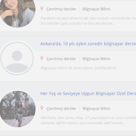
Çevrimiçi dersler
Bilgisayar Bilimi
Pandemi ve okul döneminde olan müsait zamanlarda mat
fen bilimleri gibi ortaokul ve lise derslerine...
Ankara'da, 10 yılı aşkın süredir bilgisayar ders
Çevrimiçi dersler
Bilgisayar Bilimi
Bilgisayar bilimi ile Geleceğinizi Şekillendirin!
Her Yaş ve Seviyeye Uygun Bilgisayar Özel Der
Çevrimiçi dersler
Bilgisayar Bilimi
Merhaba, ben Işınsu Atay. 27 yaşındayım ve uzun süredir
alanında eğitim veren, aynı zamanda aktif olarak...