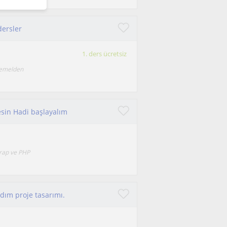
dersler
1. ders ücretsiz
temelden
sin Hadi başlayalım
rap ve PHP
dım proje tasarımı.