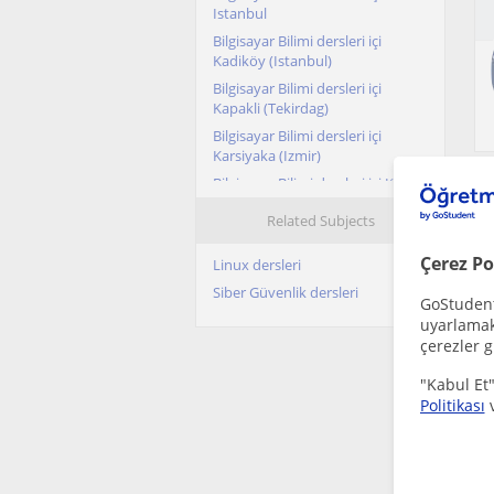
Istanbul
Bilgisayar Bilimi dersleri içi
Kadiköy (Istanbul)
Bilgisayar Bilimi dersleri içi
Kapakli (Tekirdag)
Bilgisayar Bilimi dersleri içi
Karsiyaka (Izmir)
Bilgisayar Bilimi dersleri içi Konak
(Izmir)
Related Subjects
Bilgisayar Bilimi dersleri içi
Küçükçekmece
Çerez Po
Linux dersleri
Bilgisayar Bilimi dersleri içi
Siber Güvenlik dersleri
Manisa sehri
GoStudent,
uyarlamak 
Bilgisayar Bilimi dersleri içi
çerezler g
Mersin sehri
Bilgisayar Bilimi dersleri içi
"Kabul Et"
Muratpasa (Antalya)
Politikası
Bilgisayar Bilimi dersleri içi
Nevsehir sehri
Bilgisayar Bilimi dersleri içi
Samsun sehri