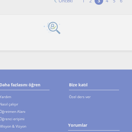
3
Önceki
1
2
4
5
6
Daha fazlasını öğren
Bize katıl
Yardım
Özel ders ver
Nasıl çalışır
Öğretmen Alanı
Öğrenci erişimi
Yorumlar
Misyon & Vizyon