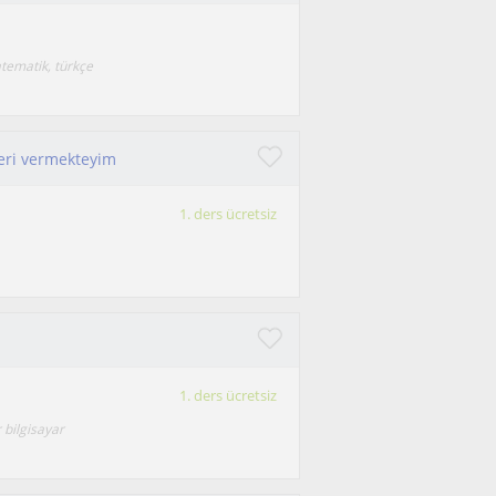
ematik, türkçe
leri vermekteyim
1. ders ücretsiz
s
1. ders ücretsiz
 bilgisayar