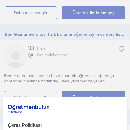
daha fazlasını gör
Ücretsiz iletişime geç
Ben Gazi üniversitesi fizik bölümü öğrencisiyim ve ders lise düzeyindeki öğrenciler için uygun olacak
Fizik
Çevrimiçi dersler
Bende daha önce sınava hazırlanan bir öğrenci olduğum için
öğrencilerin aslında zorlandığı veya yapamadığı yerleri ...
daha fazlasını gör
Ücretsiz iletişime geç
Fiziğe aşık biri olarak sanılanın aksine basit ve günlük örneklerle destekleyip sizlere fiziği benimsetmek ve daha ileriye taşımak
Çerez Politikası