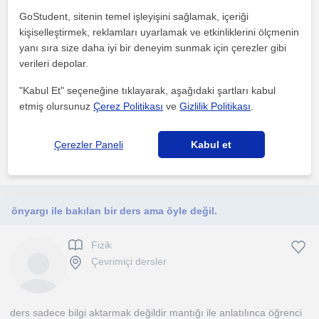
Fizik
GoStudent, sitenin temel işleyişini sağlamak, içeriği
Çevrimiçi dersler
kişiselleştirmek, reklamları uyarlamak ve etkinliklerini ölçmenin
yanı sıra size daha iyi bir deneyim sunmak için çerezler gibi
verileri depolar.
Derslerim ilk olarak konunun matematiğine girmeden mantığını
anlatmak günlük olaylarla açıklamak ve ardından formül...
"Kabul Et" seçeneğine tıklayarak, aşağıdaki şartları kabul
etmiş olursunuz
Çerez Politikası
ve
Gizlilik Politikası
.
1. ders ücretsiz
Çerezler Paneli
Kabul et
daha fazlasını gör
Ücretsiz iletişime geç
önyargı ile bakılan bir ders ama öyle değil.
Fizik
Çevrimiçi dersler
ders sadece bilgi aktarmak değildir mantığı ile anlatılınca öğrenci