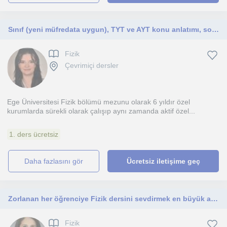
Sınıf (yeni müfredata uygun), TYT ve AYT konu anlatımı, soru çözümü ve yakınındaki yapılması
Fizik
Çevrimiçi dersler
Ege Üniversitesi Fizik bölümü mezunu olarak 6 yıldır özel
kurumlarda sürekli olarak çalışıp aynı zamanda aktif özel...
1. ders ücretsiz
daha fazlasını gör
Ücretsiz iletişime geç
Zorlanan her öğrenciye Fizik dersini sevdirmek en büyük amaçlarımdan birisi
Fizik