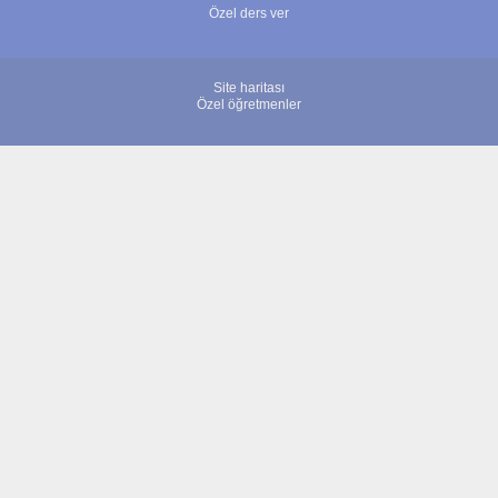
Özel ders ver
Site haritası
Özel öğretmenler
© 2007 - 2026 ÖğretmenBulun