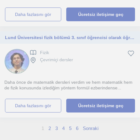
daha fazlasını gör
Ücretsiz iletişime geç
Lund Üniversitesi fizik bölümü 3. sınıf öğrencisi olarak öğrenci ağızından fizik, matematik ve İngilizce dersleri veriyorum.
Fizik
Çevrimiçi dersler
Daha önce de matematik dersleri verdim ve hem matematik hem
de fizik konusunda izlediğim yöntem formül ezberindense...
daha fazlasını gör
Ücretsiz iletişime geç
1
2
3
4
5
6
Sonraki