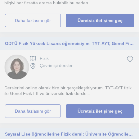
bilgiyi her fırsatta ararsa bulabilir bu neden...
daha fazlasını gör
Ücretsiz iletişime geç
ODTÜ Fizik Yüksek Lisans öğrencisiyim. TYT-AYT, Genel Fizik I-II ve üniversite fizik dersleri veriyorum.
Fizik
Çevrimiçi dersler
Derslerimi online olarak bire bir gerçekleştiriyorum. TYT-AYT fizik
ile Genel Fizik I-II ve üniversite fizik dersle...
daha fazlasını gör
Ücretsiz iletişime geç
Sayısal Lise öğrencilerine Fizik dersi; Üniversite Öğrencilerine ise Calculus ve Temel Fizik dersleri verebilirim.