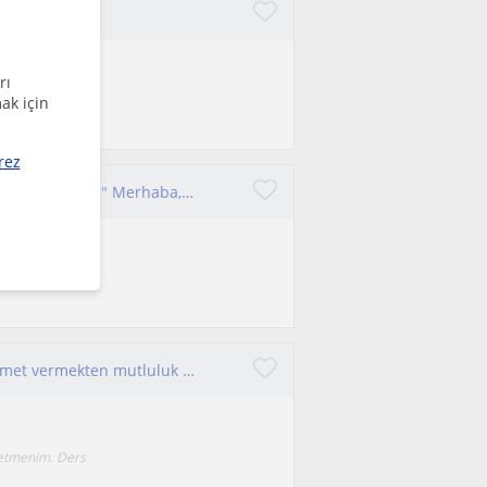
rı
öğretmenim. YKS
ak için
rez
"Online Rehberlik ve Eğitim Koçu | YKS - LGS Hazırlık Desteği" Merhaba,Öğrenci koçluğu sertifikalı bir rehberlik öğretmeniyim
ve tamamen
Yeni bir şeyler öğrenmek ister misiniz? Size hizmet vermekten mutluluk duyarız.
ğretmenim. Ders