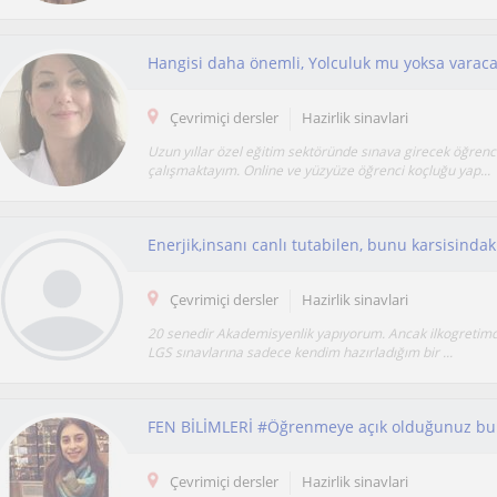
Çevrimiçi dersler
Hazirlik sinavlari
Uzun yıllar özel eğitim sektöründe sınava girecek öğrenci
çalışmaktayım. Online ve yüzyüze öğrenci koçluğu yap...
Çevrimiçi dersler
Hazirlik sinavlari
20 senedir Akademisyenlik yapıyorum. Ancak ilkogretim
LGS sınavlarına sadece kendim hazırladığım bir ...
Çevrimiçi dersler
Hazirlik sinavlari