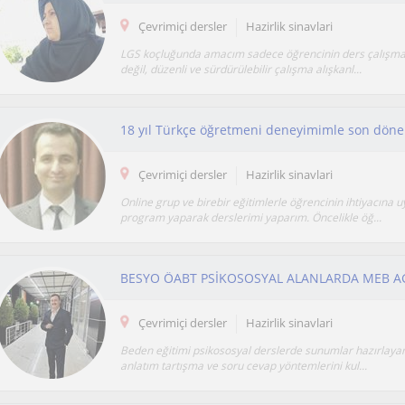
Çevrimiçi dersler
Hazirlik sinavlari
LGS koçluğunda amacım sadece öğrencinin ders çalışma
değil, düzenli ve sürdürülebilir çalışma alışkanl...
Çevrimiçi dersler
Hazirlik sinavlari
Online grup ve birebir eğitimlerle öğrencinin ihtiyacına u
program yaparak derslerimi yaparım. Öncelikle öğ...
Çevrimiçi dersler
Hazirlik sinavlari
Beden eğitimi psikososyal derslerde sunumlar hazırlaya
anlatım tartışma ve soru cevap yöntemlerini kul...