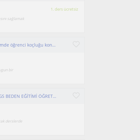
1. ders ücretsiz
sını sağlamak
18 yıl Türkçe öğretmeni deneyimimle son dönemde öğrenci koçluğu konularında öğrencilerime faydalı olmaya çalışıyorum
ygun bir
BESYO ÖABT PSİKOSOSYAL ALANLARDA MEB AGS BEDEN EĞİTİMİ ÖĞRETMENLİĞİ ADAYLARINA YÖNELİK MODERN ÖĞRETİM YÖNTEM VE TEKNİKLER EŞLİĞİNDE ÇEVRİMİÇİ DERSLER VERİYORUM
rak derslerde