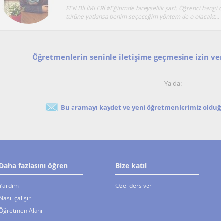
FEN BİLİMLERİ #Eğitimde bireysellik şart. Öğrenci hang
türüne yatkınsa benim seçeceğim yöntem de o olacakt...
Öğretmenlerin seninle iletişime geçmesine izin ver
Ya da:
Bu aramayı kaydet ve yeni öğretmenlerimiz olduğu
Daha fazlasını öğren
Bize katıl
Yardım
Özel ders ver
Nasıl çalışır
Öğretmen Alanı