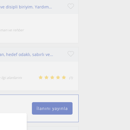
Psikolojik danışmanlık bölümü mezunu enerjik ve disipli biriyim. Yardımcı olmaktan mutluluk duyarım
ışman ve rehber
Gençlerin potansiyelini keşfetmesine destek olan, hedef odaklı, sabırlı ve motive edici bir eğitim danışmanıyım.
ilgi alanlarını
(
1
)
İlanını yayınla