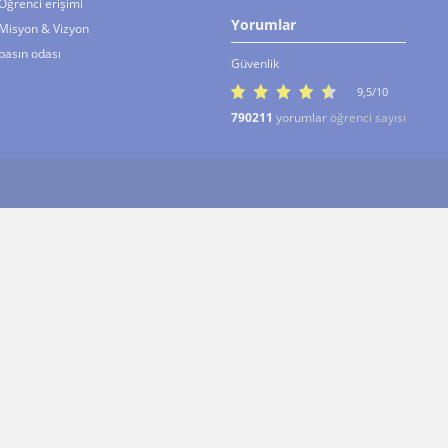
Öğrenci erişimi
Yorumlar
Misyon & Vizyon
basın odası
Güvenlik
9,5/10
790211
yorumlar
öğrenci sayısı