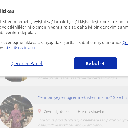
Online Rehber Öğretmen ve Eğitim Koçu
litikası
Çevrimiçi dersler
Hazirlik sinavlari
 sitenin temel işleyişini sağlamak, içeriği kişiselleştirmek, reklamla
Alanında deneyimi olan ve nitelikli iş yapan bir rehber 
ve etkinliklerini ölçmenin yanı sıra size daha iyi bir deneyim sunm
ve LGS öğrencileriyle çok uyumlu çalışabili...
ibi verileri depolar.
 seçeneğine tıklayarak, aşağıdaki şartları kabul etmiş olursunuz
Çe
ve
Gizlilik Politikası
.
Çerezler Paneli
Kabul et
Çevrimiçi dersler
Hazirlik sinavlari
Derslerimi bireysel ihtiyaçlara göre şekillendiriyorum 
online olarak, esnek saatlerde gerçekleştiriyorum...
Çevrimiçi dersler
Hazirlik sinavlari
Bire bir ve grup dersleri için niteliklere sahip özel bir ö
esnasında kullanılacak web2.0 araçlarını...