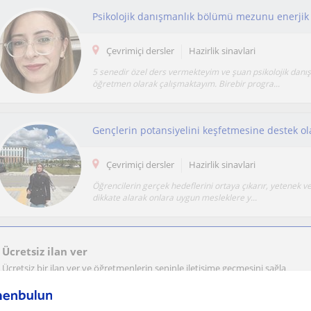
Çevrimiçi dersler
Hazirlik sinavlari
5 senedir özel ders vermekteyim ve şuan psikolojik dan
öğretmen olarak çalışmaktayım. Birebir progra...
Çevrimiçi dersler
Hazirlik sinavlari
Öğrencilerin gerçek hedeflerini ortaya çıkarır, yetenek ve 
dikkate alarak onlara uygun mesleklere y...
Ücretsiz ilan ver
Ücretsiz bir ilan ver ve öğretmenlerin seninle iletişime geçmesini sağla