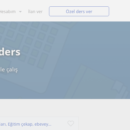
Özel ders ver
Hesabım
İlan ver
 ders
le çalış
Online ders çalışma alışkanlığı, davranış sorunları, Eğitim çekap, ebeveyn koçluğu, LGS hazırlık koçu