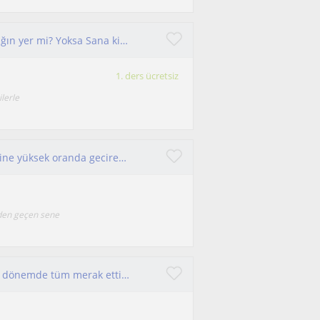
Hangisi daha önemli, Yolculuk mu yoksa varacağın yer mi? Yoksa Sana kimin eşlik ettiği mi? Başarı rehberi yanında
1. ders ücretsiz
lerle
Enerjik,insanı canlı tutabilen, bunu karsisindakine yüksek oranda gecirebilen ve çalışkan biriyim.
den geçen sene
FEN BİLİMLERİ #Öğrenmeye açık olduğunuz bu dönemde tüm merak ettiğiniz sorular için ben burdayım. Cevapsız soru yoktur 🤗