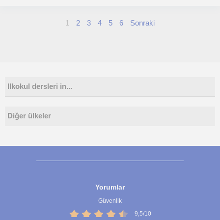
1
2
3
4
5
6
Sonraki
Ilkokul dersleri in...
Diğer ülkeler
Yorumlar
Güvenlik
9,5/10