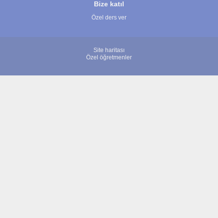
Bize katıl
Özel ders ver
Site haritası
Özel öğretmenler
© 2007 - 2026 ÖğretmenBulun