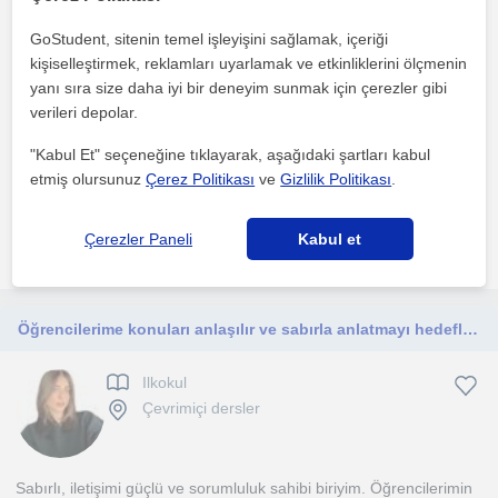
Ilkokul
Çevrimiçi dersler
GoStudent, sitenin temel işleyişini sağlamak, içeriği
kişiselleştirmek, reklamları uyarlamak ve etkinliklerini ölçmenin
yanı sıra size daha iyi bir deneyim sunmak için çerezler gibi
verileri depolar.
Merhaba,İlkokul öğrencilerine birebir özel ders ve ödev desteği
sunuyorum. Her öğrencinin öğrenme hızının farklı ol...
"Kabul Et" seçeneğine tıklayarak, aşağıdaki şartları kabul
etmiş olursunuz
Çerez Politikası
ve
Gizlilik Politikası
.
1. ders ücretsiz
Çerezler Paneli
Kabul et
daha fazlasını gör
Ücretsiz iletişime geç
Öğrencilerime konuları anlaşılır ve sabırla anlatmayı hedefleyen, disiplinli ve iletişimi güçlü bir eğitmenim
Ilkokul
Çevrimiçi dersler
Sabırlı, iletişimi güçlü ve sorumluluk sahibi biriyim. Öğrencilerimin