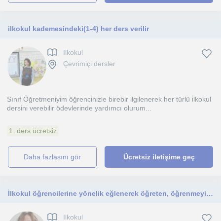
ilkokul kademesindeki(1-4) her ders verilir
Ilkokul
Çevrimiçi dersler
Sınıf Öğretmeniyim öğrencinizle birebir ilgilenerek her türlü ilkokul
dersini verebilir ödevlerinde yardımcı olurum...
1. ders ücretsiz
daha fazlasını gör
Ücretsiz iletişime geç
İlkokul öğrencilerine yönelik eğlenerek öğreten, öğrenmeyi öğreten bir şekilde dertlerimizi işliyoruz.
Ilkokul