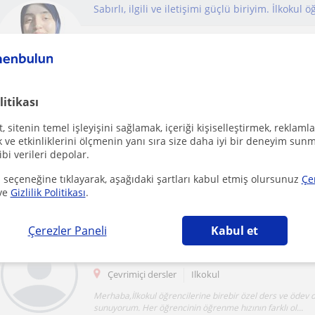
Çevrimiçi dersler
Ilkokul
Öğrencinin ihtiyaçlarını ve seviyesini göz önünde bulundu
Konuları anlaşılır şekilde tekrar eder, ö...
litikası
İlkokula Hazırlık Ödev Desteği Okulöncesi Eğit
 sitenin temel işleyişini sağlamak, içeriği kişiselleştirmek, reklamla
ve etkinliklerini ölçmenin yanı sıra size daha iyi bir deneyim sunm
ibi verileri depolar.
Çevrimiçi dersler
Ilkokul
 seçeneğine tıklayarak, aşağıdaki şartları kabul etmiş olursunuz
Çe
Grup ve birebir eğitimde tecrübeliyim. 10 yıllık okulönces
ve
Gizlilik Politikası
.
eğitim koordinatörlüğü ve yönetim tecrübe...
Çerezler Paneli
Kabul et
İlkokul Öğrencileri İçin Sabırlı ve Birebir Özel 
Çevrimiçi dersler
Ilkokul
Merhaba,İlkokul öğrencilerine birebir özel ders ve ödev 
sunuyorum. Her öğrencinin öğrenme hızının farklı ol...