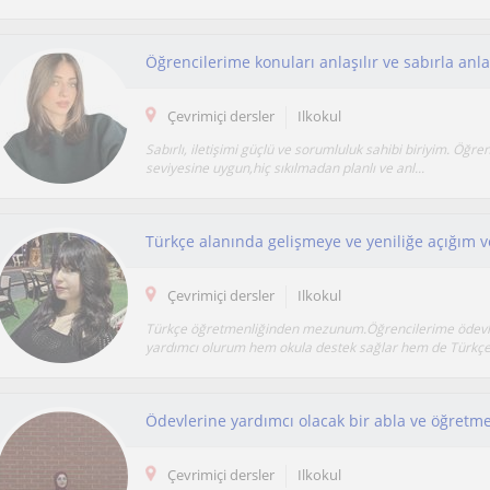
Çevrimiçi dersler
Ilkokul
Sabırlı, iletişimi güçlü ve sorumluluk sahibi biriyim. Öğre
seviyesine uygun,hiç sıkılmadan planlı ve anl...
Çevrimiçi dersler
Ilkokul
Türkçe öğretmenliğinden mezunum.Öğrencilerime ödevl
yardımcı olurum hem okula destek sağlar hem de Türkçe 
Çevrimiçi dersler
Ilkokul