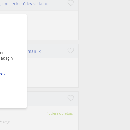
Sabırlı, ilgili ve iletişimi güçlü biriyim. İlkokul öğrencilerine ödev ve konu tekrarı desteği verebilirim.
rarak ilerlerim.
im Eğitim Danışmanlık
rı
ak için
rez
i öğretmenliği,
Ders Desteği
1. ders ücretsiz
desteği