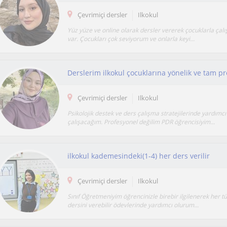
Çevrimiçi dersler
Ilkokul
Yüz yüze ve online olarak dersler vererek çocuklarla ça
var. Çocukları çok seviyorum ve onlarla keyi...
Derslerim ilkokul çocuklarına yönelik ve tam pr
Çevrimiçi dersler
Ilkokul
Psikolojik destek ve ders çalışma stratejilerinde yardımc
çalışacağım. Profesyonel değilim PDR öğrencisiyim...
ilkokul kademesindeki(1-4) her ders verilir
Çevrimiçi dersler
Ilkokul
Sınıf Öğretmeniyim öğrencinizle birebir ilgilenerek her tür
dersini verebilir ödevlerinde yardımcı olurum...