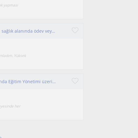
rak yapması
İlköğretim öğrencilerine yönelik fen bilimleri ve sağlık alanında ödev veya tekrar dersleri desteği sağlayabilirim
amladım. Yüksek
Okul Öncesi Öğretmenliği mezunuyum ve şu anda Eğitim Yönetimi üzerine yüksek lisans yapıyorum.
ayesinde her