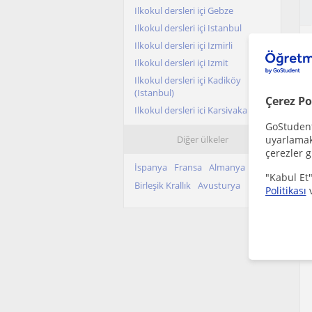
Ilkokul dersleri içi Gebze
Ilkokul dersleri içi Istanbul
Ilkokul dersleri içi Izmirli
Ilkokul dersleri içi Izmit
Ilkokul dersleri içi Kadiköy
(Istanbul)
Çerez Po
Ilkokul dersleri içi Karsiyaka
(Izmir)
GoStudent,
Diğer ülkeler
uyarlamak 
Ilkokul dersleri içi Kocasinan
(Kayseri)
çerezler g
İspanya
Fransa
Almanya
Ilkokul dersleri içi Konak (Izmir)
"Kabul Et"
Birleşik Krallık
Avusturya
Ilkokul dersleri içi Konya sehri
Politikası
Ilkokul dersleri içi Mersin sehri
Ilkokul dersleri içi Pendik
Ilkokul dersleri içi Samsun sehri
Ilkokul dersleri içi Sancaktepe
(Istanbul)
Ilkokul dersleri içi Sariyer
(Istanbul)