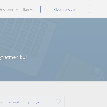
Özel ders ver
Hesabım
İlan ver
 öğretmen bul
Eğlenerek öğrenmek, öğrenilenleri unutmamak için benimle iletişime geçin🌷