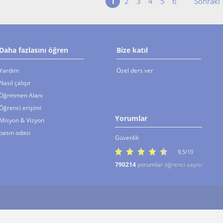
1
Sonraki
2
3
4
5
6
Daha fazlasını öğren
Bize katıl
Yardım
Özel ders ver
Nasıl çalışır
Öğretmen Alanı
Öğrenci erişimi
Yorumlar
Misyon & Vizyon
basın odası
Güvenlik
9,5/10
790214
yorumlar
öğrenci sayısı