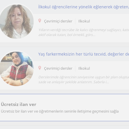
Çevrimiçi dersler
Ilkokul
Yılların verdiği tecrübe ile kalıcı öğrenmeyi sağlayıcı, katı
aktif olarak tutan, bol örnekli, görs...
Yaş farkermeksizin her türlü tecvid, değerler d
Çevrimiçi dersler
Ilkokul
Derslerimde öğrencinin seviyesine uygun bir plan oluştur
sade ve anlaşılır şekilde anlatırım. Sabırla i...
Ücretsiz ilan ver
Ücretsiz bir ilan ver ve öğretmenlerin seninle iletişime geçmesini sağla