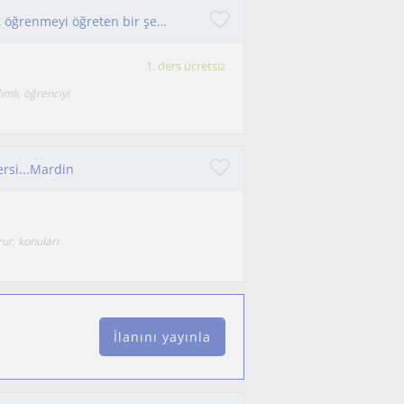
İlkokul öğrencilerine yönelik eğlenerek öğreten, öğrenmeyi öğreten bir şekilde dertlerimizi işliyoruz.
1. ders ücretsiz
lımlı, öğrenciyi
ersi...Mardin
ur, konuları
İlanını yayınla