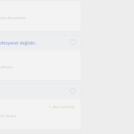
lışma deneyimim
ofesyonel değildir.
ı olmaya
1. ders ücretsiz
lü ilkokul