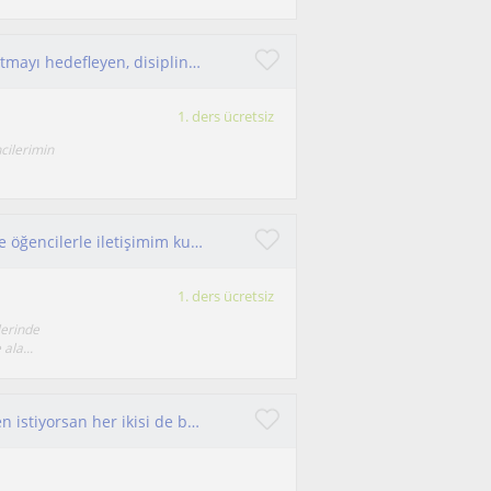
Öğrencilerime konuları anlaşılır ve sabırla anlatmayı hedefleyen, disiplinli ve iletişimi güçlü bir eğitmenim
1. ders ücretsiz
ncilerimin
Türkçe alanında gelişmeye ve yeniliğe açığım ve öğencilerle iletişimim kuvvetli .
1. ders ücretsiz
erinde
ala...
Ödevlerine yardımcı olacak bir abla ve öğretmen istiyorsan her ikisi de benim. Beraber sıkılmadan ödevlerini tamamlayabiliriz