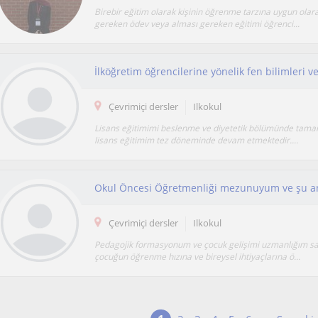
Birebir eğitim olarak kişinin öğrenme tarzına uygun ola
gereken ödev veya alması gereken eğitimi öğrenci...
Çevrimiçi dersler
Ilkokul
Lisans eğitimimi beslenme ve diyetetik bölümünde tam
lisans eğitimim tez döneminde devam etmektedir....
Çevrimiçi dersler
Ilkokul
Pedagojik formasyonum ve çocuk gelişimi uzmanlığım s
çocuğun öğrenme hızına ve bireysel ihtiyaçlarına ö...