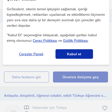
GoStudent, sitenin temel işleyişini sağlamak, içeriği
kişiselleştirmek, reklamları uyarlamak ve etkinliklerini ölçmenin
Kendimi öğrenmeye ve öğretmeye tutkuyla bağlı, sabırlı ve iletişim becerileri güçlü biri olarak tanımlıyorum
yanı sıra size daha iyi bir deneyim sunmak için çerezler gibi
verileri depolar.
Yabancilar için Türkçe
"Kabul Et" seçeneğine tıklayarak, aşağıdaki şartları kabul
Çevrimiçi dersler
etmiş olursunuz
Çerez Politikası
ve
Gizlilik Politikası
.
Profesyonel olarak Türkçe öğretmenliği deneyimim
Çerezler Paneli
Kabul et
bulunmamaktadır. Ancak yabancı dil öğrenme sürecini aktif olarak
d...
daha fazlasını gör
Ücretsiz iletişime geç
Anlaşılır, disiplinli, öğrenci odaklı; etkili Türkçe öğrenimi sunuyorum.
Yabancilar için Türkçe