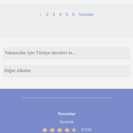
1
2
3
4
5
6
Sonraki
Yabancilar için Türkçe dersleri in...
Diğer ülkeler
Yorumlar
Güvenlik
9,5/10