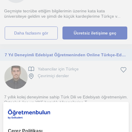
Geçmişte tecrübe ettiğim bilgilerimin üzerine kata kata
üniversiteye geldim ve şimdi de küçük kardeşlerime Türkçe v...
daha fazlasını gör
Ücretsiz iletişime geç
7 Yıl Deneyimli Edebiyat Öğretmeninden Online Türkçe-Edebiyat Dersi
Yabancilar için Türkçe
Çevrimiçi dersler
7 yıllık kolej deneyimine sahip Türk Dili ve Edebiyatı öğretmeniyim.
Ortaokul, lise ve YKS hazırlık öğrencilerine T...
1. ders ücretsiz
Çerez Politikası
daha fazlasını gör
Ücretsiz iletişime geç