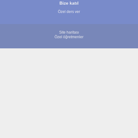
Bize katıl
Özel ders ver
Site haritası
Özel öğretmenler
© 2007 - 2026 ÖğretmenBulun