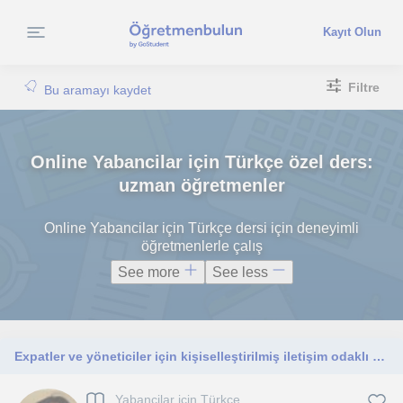
Kayıt Olun
Filtre
Bu aramayı kaydet
Online Yabancilar için Türkçe özel ders:
uzman öğretmenler
Online Yabancilar için Türkçe dersi için deneyimli
öğretmenlerle çalış
See more
See less
Expatler ve yöneticiler için kişiselleştirilmiş iletişim odaklı Türkçe eğitimi
Yabancilar için Türkçe