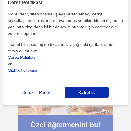
Çerez Politikası
GoStudent, sitenin temel işleyişini sağlamak, içeriği
kişiselleştirmek, reklamları uyarlamak ve etkinliklerini ölçmenin
Özel ders vermeye başla
yanı sıra size daha iyi bir deneyim sunmak için çerezler gibi
verileri depolar.
Ücretsiz kaydol
"Kabul Et" seçeneğine tıklayarak, aşağıdaki şartları kabul
etmiş olursunuz
Çerez Politikası
ve
Gizlilik Politikası
.
Çerezler Paneli
Kabul et
Özel öğretmenini bul