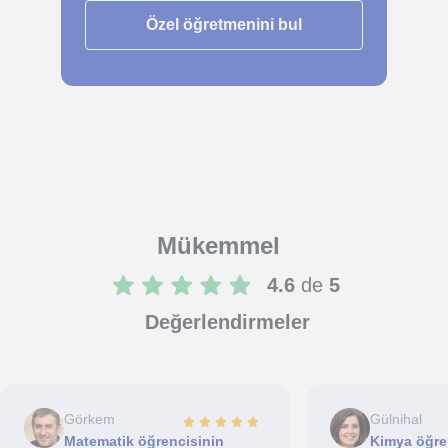
Özel öğretmenini bul
Mükemmel
4.6
de
5
Değerlendirmeler
Görkem
Gülnihal
Matematik öğrencisinin
Kimya öğr