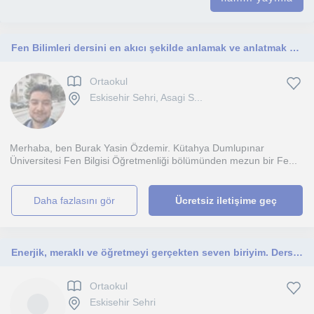
Fen Bilimleri dersini en akıcı şekilde anlamak ve anlatmak en temel amacımdır bu konuda hedefe giden yolda bol takip tek hedefim
Ortaokul
Eskisehir Sehri, Asagi S...
Merhaba, ben Burak Yasin Özdemir. Kütahya Dumlupınar
Üniversitesi Fen Bilgisi Öğretmenliği bölümünden mezun bir Fe...
daha fazlasını gör
Ücretsiz iletişime geç
Enerjik, meraklı ve öğretmeyi gerçekten seven biriyim. Derslerim, öğrenmeye istekli olan herkese açıktır.
Ortaokul
Eskisehir Sehri