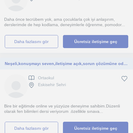
Daha önce tecrübem yok, ama çocuklarla çok iyi anlaşırım,
derslerimde de hep kodlama, deneyimlerle öğrenme, pomodor...
daha fazlasını gör
Ücretsiz iletişime geç
Neşeli,konuşmayı seven,iletişime açık,sorun çözümüne odaklı,derslerim ortaokul ve ilkokul öğrencilerine odaklı
Ortaokul
Eskisehir Sehri
Bire bir eğitimde online ve yüzyüze deneyime sahibim.Düzenli
olarak fen bilimleri dersi veriyorum .özellikle sınava...
daha fazlasını gör
Ücretsiz iletişime geç