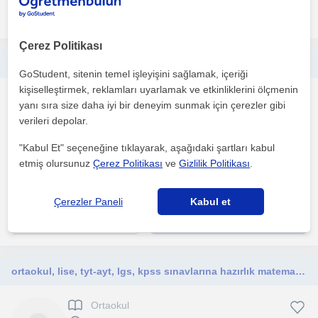
daha fazlasını gör
Ücretsiz iletişime geç
Çerez Politikası
Beden eğitimi öğretmenliği okuyorum sözel derslerde öğretmeye ve öğrenmeye açığım küçük yaş grupları ile daha önce çalıştım
GoStudent, sitenin temel işleyişini sağlamak, içeriği
kişiselleştirmek, reklamları uyarlamak ve etkinliklerini ölçmenin
Ortaokul
yanı sıra size daha iyi bir deneyim sunmak için çerezler gibi
Eskisehir Sehri
verileri depolar.
"Kabul Et" seçeneğine tıklayarak, aşağıdaki şartları kabul
etmiş olursunuz
Çerez Politikası
ve
Gizlilik Politikası
.
Bireysel ihtiyaçlara ve özellikle küçük yaş gruplarına ders anlatma
konusunda deneyimliyim , öğretmeye ve öğrenmeye...
Çerezler Paneli
Kabul et
daha fazlasını gör
Ücretsiz iletişime geç
ortaokul, lise, tyt-ayt, lgs, kpss sınavlarına hazırlık matematik öğretmeni
Ortaokul