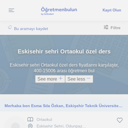
Kayıt Olun
Filtre
Bu aramayı kaydet
Eskisehir sehri Ortaokul özel ders
Eskisehir sehri Ortaokul özel ders fiyatlarını karşılaştır,
400-1500₺ arası öğretmen bul
See more
See less
Merhaba ben Esma Sıla Özkan, Eskişehir Teknik Üniversitesi %100 ingilizce malzeme mühendisliği okuyorum, Eskişehir’de yaşıyorum.
Ortaokul
Eskisehir Sehri, Odunpaz...