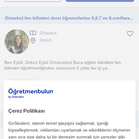
Ortaokul fen bilimleri dersi öğrencilerine 5,6,7 ve 8.sınıflara online veya yüzyüze ders
Ortaokul
İzmirli
Ben Eylül. Dokuz Eylül Üniversitesi Buca eğitim fakültesi fen
bilimleri öğretmenliğinden mezunum 5 yıldır bu işi ya...
1. ders ücretsiz
daha fazlasını gör
Ücretsiz iletişime geç
Çerez Politikası
Ilk ve Ortaokul ogrencilerine fen ve matematik dersi
GoStudent, sitenin temel işleyişini sağlamak, içeriği
kişiselleştirmek, reklamları uyarlamak ve etkinliklerini ölçmenin
Ortaokul
yanı sıra size daha iyi bir deneyim sunmak için çerezler gibi