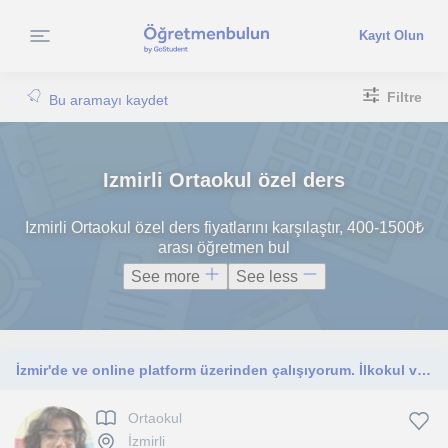
Kayıt Olun
Filtre
Bu aramayı kaydet
Izmirli Ortaokul özel ders
Izmirli Ortaokul özel ders fiyatlarını karşılaştır, 400-1500₺
arası öğretmen bul
See more
See less
İzmir'de ve online platform üzerinden çalışıyorum. İlkokul ve ortaokul seviyesi Türkçe ve İngilizce dersleri veriyorum.
Ortaokul
İzmirli