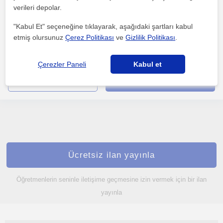
verileri depolar.
İzmirli
"Kabul Et" seçeneğine tıklayarak, aşağıdaki şartları kabul
etmiş olursunuz
Çerez Politikası
ve
Gizlilik Politikası
.
Onları sıkıcı ders anlatimlarindan kurtarıp konunun özünü
kavramlarını sağlayacağım böylece hem konuyu anlayacaklar...
Çerezler Paneli
Kabul et
daha fazlasını gör
Ücretsiz iletişime geç
Ücretsiz ilan yayınla
Öğretmenlerin seninle iletişime geçmesine izin vermek için bir ilan
yayınla