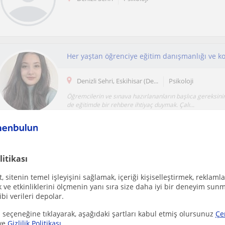
Her yaştan öğrenciye eğitim danışmanlığı ve k
Denizli Sehri, Eskihisar (De...
Psikoloji
Öğremcilerin ve sınava hazırlananların başlıca gereksini
de eğitimde bir rehbere ihtiyaç duymak. Çalı...
Ücretsiz ilan ver
Ücretsiz bir ilan ver ve öğretmenlerin seninle iletişime geçmesini sağla
litikası
 sitenin temel işleyişini sağlamak, içeriği kişiselleştirmek, reklamla
ve etkinliklerini ölçmenin yanı sıra size daha iyi bir deneyim sunm
ibi verileri depolar.
 seçeneğine tıklayarak, aşağıdaki şartları kabul etmiş olursunuz
Çe
Denizli Sehri, Eskihisar (De...
Psikoloji
ve
Gizlilik Politikası
.