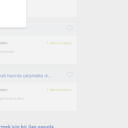
itime ihtiyacı
leri
1. ders ücretsiz
retmenlik
Özel Eğitim Uzman öğretici sertifikasına sahip hali hazırda çalışmakta olan işini severek yapan bir öğretmenim.
leri
1. ders ücretsiz
ğrencilere ders
mek için bir ilan yayınla