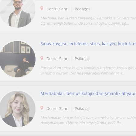
Denizli Sehri
Pedagoji
Merhaba, ben Furkan Kahyeoğlu. Pamukkale Üniversitesi
Öğretmenliği bölümünde son sınıf öğrencisiyim. Eğ...
Sınav kaygısı , erteleme, stres, kariyer, koçluk,
Denizli Sehri
Psikoloji
Pdr okudum sınav kaygısı kendinizi keşfetme koçluk gibi 
yardımcı olurum . Siz ne yapacağını bilmiyor ve k...
Denizli Sehri
Psikoloji
Merhabalar, ben psikolojik danışmanlık altyapısına sahip 
danışmanıyım. Öğrencinin ihtiyaçlarına, hedefle...