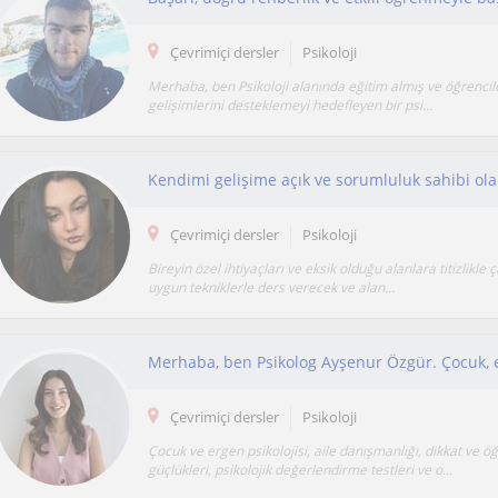
Çevrimiçi dersler
Psikoloji
Merhaba, ben Psikoloji alanında eğitim almış ve öğrenci
gelişimlerini desteklemeyi hedefleyen bir psi...
Çevrimiçi dersler
Psikoloji
Bireyin özel ihtiyaçları ve eksik olduğu alanlara titizlikle ç
uygun tekniklerle ders verecek ve alan...
Çevrimiçi dersler
Psikoloji
Çocuk ve ergen psikolojisi, aile danışmanlığı, dikkat ve 
güçlükleri, psikolojik değerlendirme testleri ve o...