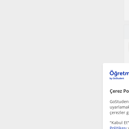
Çerez Po
GoStudent,
uyarlamak 
çerezler g
"Kabul Et"
Politikası