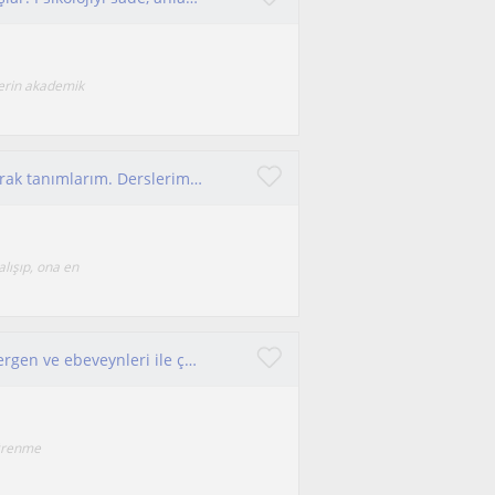
lerin akademik
Kendimi gelişime açık ve sorumluluk sahibi olarak tanımlarım. Derslerim psikoloji veya ilgili alanların öğrencilerine yöneliktir.
alışıp, ona en
Merhaba, ben Psikolog Ayşenur Özgür. Çocuk, ergen ve ebeveynleri ile çalışıyorum.
öğrenme