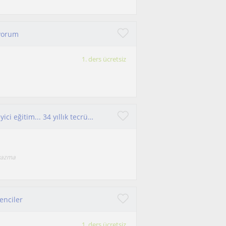
iyorum
1. ders ücretsiz
İlkokul öğrencilerine yönelik derslerini destekleyici eğitim... 34 yıllık tecrübem var
 yazma
enciler
1. ders ücretsiz