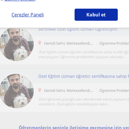
Online olarak desteğe ihtiyacı olan öğrencilere ve özel eğ
olan tüm öğrencilere genel anlamda kariyer...
Çerezler Paneli
Kabul et
Sertifikalı Özel Eğitim Uzman Öğreticiyim
Denizli Sehri, Merkezefendi,...
Ögrenme Problem
Özel Eğitim Uzman öğretici sertifikasına sahip 4 yıllık öğ
mezunuyum. Öğrenme problemleri yaşayan akranlar...
Denizli Sehri, Merkezefendi,...
Ögrenme Problem
Özel öğrenme güçlüğü olan derslerinde sıkıntı yaşayan ö
verebilirm. Özel eğitim rehabilitasyon tekni...
Öğretmenlerin seninle iletişime geçmesine izin ver