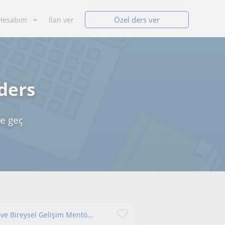
Özel ders ver
Hesabım
İlan ver
 ders
me geç
Pedagojik Yaklaşımla Nitelikli Oyun Arkadaşlığı ve Bireysel Gelişim Mentörlüğü