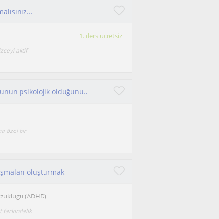
alısınız...
1. ders ücretsiz
zceyi aktif
Ders çalışma sırasında yaşanan zorlukların çoğunun psikolojik olduğunu biliyor muydun? Hadi bunu birlikte çözelim!
a özel bir
lışmaları oluşturmak
Bozuklugu (ADHD)
t farkındalık