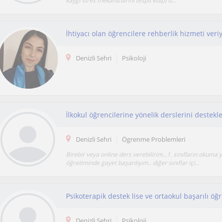
kaygı stres mekanızlarını tespit edip) u...
İhtiyacı olan öğrencilere rehberlik hizmeti ver
Denizli Sehri
Psikoloji
Denizli Sehri
Ögrenme Problemleri
Birebir veya online ders verebilirim...1. sınıfların okuma
öğretiminde gayet başarılıyım.. diğer sınıflar içi...
Psikoterapik destek lise ve ortaokul başarılı öğr
Denizli Sehri
Psikoloji