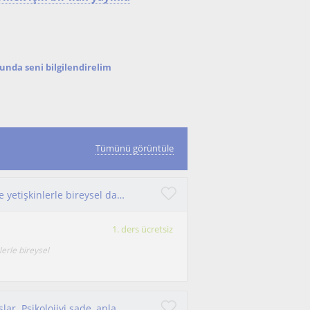
nda seni bilgilendirelim
Tümünü görüntüle
Psikolojik Danışman olarak çocuklar, ergenler ve yetişkinlerle bireysel danışmanlık süreci yürütüyorum
1. ders ücretsiz
lerle bireysel
Başarı, doğru rehberlik ve etkili öğrenmeyle başlar. Psikolojiyi sade, anlaşılır ve keyifli hale getiriyorum.