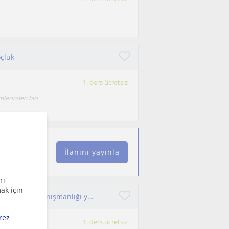
oçluk
1. ders ücretsiz
mlerinden biri
İlanını yayınla
rı
ak için
Dersler sınava hazırlanan tüm öğrencilere yönelik kariyer danışmanlığı yapıyorum
rez
1. ders ücretsiz