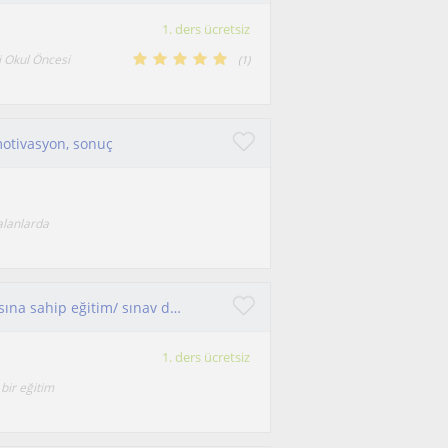
1. ders ücretsiz
 Okul Öncesi
(
1
)
 motivasyon, sonuç
alanlarda
Merhabalar, ben psikolojik danışmanlık altyapısına sahip eğitim/ sınav danışmanıyım.
1. ders ücretsiz
bir eğitim