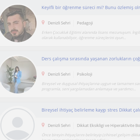
Keyifli bir öğrenme süreci mi? Bunu özlemiş olm
Denizli Sehri
Pedagoji
Erken Çocukluk Eğitimi alanında lisans mezunuyum. İngili
olarak kullanabiliyor, öğrenme süreçlerini oyun...
Denizli Sehri
Psikoloji
Bireysel ve duygusal ihtiyaçlarına uygun ve tamamen san
programla, seni yargılamadan anlamaya ve yardımcı...
Bireysel ihtiyaç belirleme kaygı stres Dikkat ça
Denizli Sehri
Dikkat Eksikligi ve Hiperaktivite 
Önce bireyin ihtiyaçlarını belirleyip (zihinsel gelişim dikka