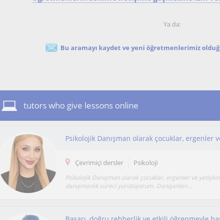
Ya da:
Bu aramayı kaydet ve yeni öğretmenlerimiz olduğu
tutors who give lessons online
Çevrimiçi dersler
Psikoloji
Psikolojik Danışman olarak çocuklar, ergenler ve yetişkin
danışmanlık süreci yürütüyorum. Danışanları...