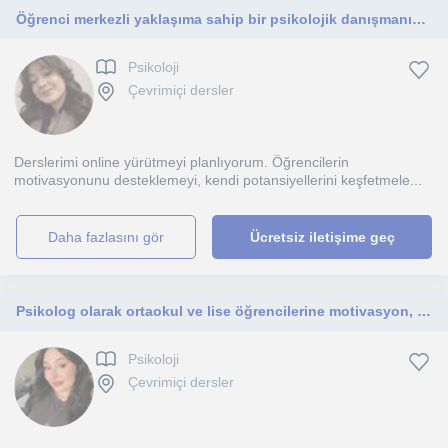
Öğrenci merkezli yaklaşıma sahip bir psikolojik danışmanım. LGS ve YKS dönemi öğrencilerine hitap ediyorum.
Psikoloji
Çevrimiçi dersler
Derslerimi online yürütmeyi planlıyorum. Öğrencilerin
motivasyonunu desteklemeyi, kendi potansiyellerini keşfetmele...
daha fazlasını gör
Ücretsiz iletişime geç
Psikolog olarak ortaokul ve lise öğrencilerine motivasyon, verimli ders çalışma ve sınav kaygısı konularında bireysel destek sağlı
Psikoloji
Çevrimiçi dersler