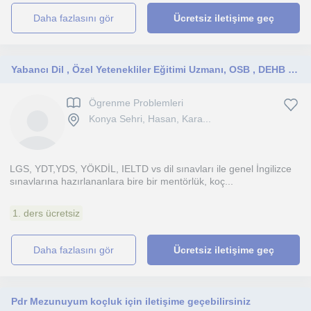
daha fazlasını gör
Ücretsiz iletişime geç
Yabancı Dil , Özel Yetenekliler Eğitimi Uzmanı, OSB , DEHB ve Özel Öğrenme Güçlüğü Yaşayan İki kere farklılar uzmanı,
Ögrenme Problemleri
Konya Sehri, Hasan, Kara...
LGS, YDT,YDS, YÖKDİL, IELTD vs dil sınavları ile genel İngilizce
sınavlarına hazırlananlara bire bir mentörlük, koç...
1. ders ücretsiz
daha fazlasını gör
Ücretsiz iletişime geç
Pdr Mezunuyum koçluk için iletişime geçebilirsiniz