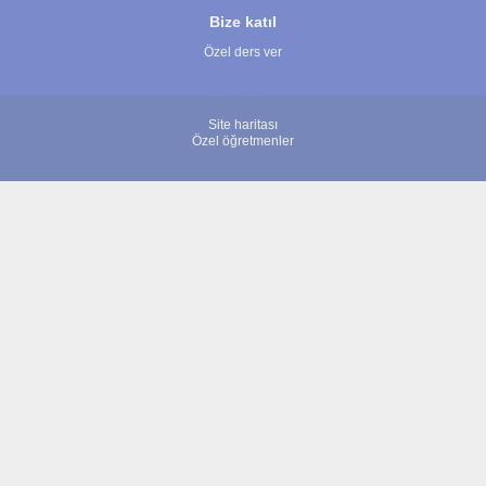
Bize katıl
Özel ders ver
Site haritası
Özel öğretmenler
© 2007 - 2026 ÖğretmenBulun