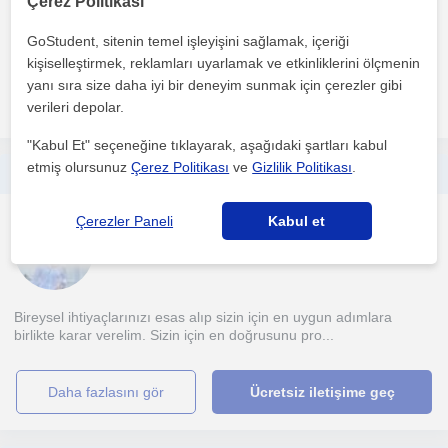
Çerez Politikası
Çocuklarla ve velilerle etkili, açık ve sempatik bir iletişim
GoStudent, sitenin temel işleyişini sağlamak, içeriği
kurabileceğime ve farklı yaş gruplarının gelişimsel ö...
kişiselleştirmek, reklamları uyarlamak ve etkinliklerini ölçmenin
yanı sıra size daha iyi bir deneyim sunmak için çerezler gibi
daha fazlasını gör
Ücretsiz iletişime geç
verileri depolar.
"Kabul Et" seçeneğine tıklayarak, aşağıdaki şartları kabul
etmiş olursunuz
Çerez Politikası
ve
Gizlilik Politikası
.
Bir psikolog olarak size psikolojik destek vermekten mutluluk duyarım.
Çerezler Paneli
Kabul et
Psikoloji
Konya Sehri
Bireysel ihtiyaçlarınızı esas alıp sizin için en uygun adımlara
birlikte karar verelim. Sizin için en doğrusunu pro...
daha fazlasını gör
Ücretsiz iletişime geç