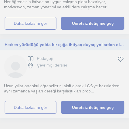
Her öğrencinin ihtiyacına uygun çalışma planı hazırlıyor,
motivasyon, zaman yönetimi ve etkili ders çalışma beceril...
daha fazlasını gör
Ücretsiz iletişime geç
Herkes yürüdüğü yolda bir ışığa ihtiyaç duyar, yollardan oluşan yaşamınızda doğru rehberlik her şeyi kolaylaştırabilir.
Pedagoji
Çevrimiçi dersler
Uzun yıllar ortaokul öğrencilerini aktif olarak LGS'ye hazırlarken
aynı zamanda yaşları gereği karşılaştıkları prob...
daha fazlasını gör
Ücretsiz iletişime geç