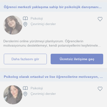
Öğrenci merkezli yaklaşıma sahip bir psikolojik danışmanım. LGS ve YKS dönemi öğrencilerine hitap ediyorum.
Psikoloji
Çevrimiçi dersler
Derslerimi online yürütmeyi planlıyorum. Öğrencilerin
motivasyonunu desteklemeyi, kendi potansiyellerini keşfetmele...
daha fazlasını gör
Ücretsiz iletişime geç
Psikolog olarak ortaokul ve lise öğrencilerine motivasyon, verimli ders çalışma ve sınav kaygısı konularında bireysel destek sağlı
Psikoloji
Çevrimiçi dersler