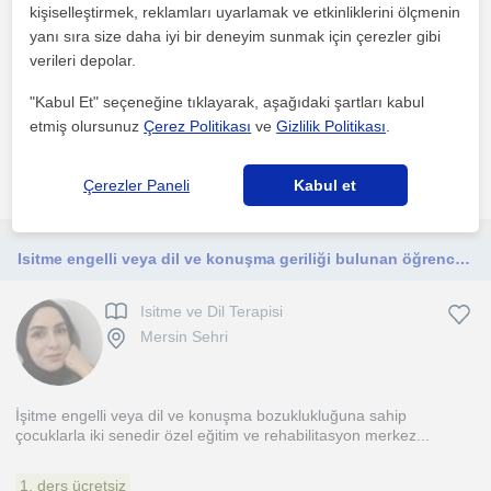
kişiselleştirmek, reklamları uyarlamak ve etkinliklerini ölçmenin
Mersin Sehri
yanı sıra size daha iyi bir deneyim sunmak için çerezler gibi
verileri depolar.
Bire bir online seanslarda sınav danışmanlığı yaparak öğrencilerin
"Kabul Et" seçeneğine tıklayarak, aşağıdaki şartları kabul
sınav senelerinde sınavı kazanmalarına yardımcı ...
etmiş olursunuz
Çerez Politikası
ve
Gizlilik Politikası
.
daha fazlasını gör
Ücretsiz iletişime geç
Çerezler Paneli
Kabul et
Isitme engelli veya dil ve konuşma geriliği bulunan öğrencilere bireysel terapi dersi veriyorum
Isitme ve Dil Terapisi
Mersin Sehri
İşitme engelli veya dil ve konuşma bozuklukluğuna sahip
çocuklarla iki senedir özel eğitim ve rehabilitasyon merkez...
1. ders ücretsiz