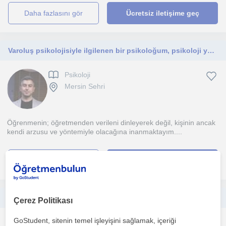
daha fazlasını gör
Ücretsiz iletişime geç
Varoluş psikolojisiyle ilgilenen bir psikoloğum, psikoloji ya da pdr lisans öğrencileriyle çalışabilirim.
Psikoloji
Mersin Sehri
Öğrenmenin; öğretmenden verileni dinleyerek değil, kişinin ancak
kendi arzusu ve yöntemiyle olacağına inanmaktayım....
daha fazlasını gör
Ücretsiz iletişime geç
Lgs ve Yks sürecindeki öğrencilere eğitim danışmanlığı yapıyorum
Çerez Politikası
GoStudent, sitenin temel işleyişini sağlamak, içeriği
Psikoloji