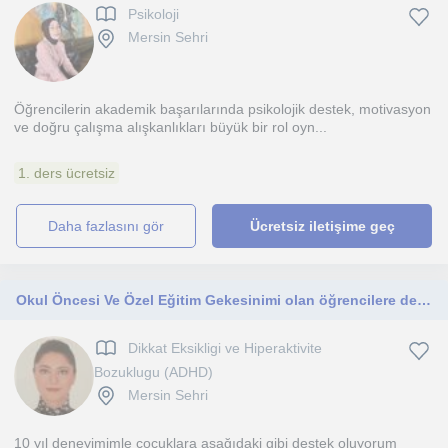
Psikoloji
Mersin Sehri
Öğrencilerin akademik başarılarında psikolojik destek, motivasyon
ve doğru çalışma alışkanlıkları büyük bir rol oyn...
1. ders ücretsiz
daha fazlasını gör
Ücretsiz iletişime geç
Okul Öncesi Ve Özel Eğitim Gekesinimi olan öğrencilere ders veriyorum
Dikkat Eksikligi ve Hiperaktivite
Bozuklugu (ADHD)
Mersin Sehri
10 yıl deneyimimle çocuklara aşağıdaki gibi destek oluyorum