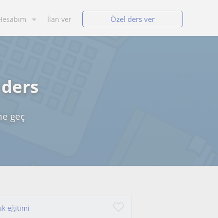
Özel ders ver
Hesabım
İlan ver
 ders
me geç
ük eğitimi