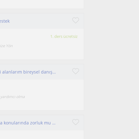
estek
1. ders ücretsiz
nize Yön
Psikolojik destek isyenlere destek olabilirim. İlgi alanlarım bireysel danışma, sınav kaygısıve kariyer danışmanlığıdır.
e yardımcı olma
Motivasyon, program oluşturma ve hedef koyma konularında zorluk mu yaşıyorsun? Sana destek olmak için buradayım.