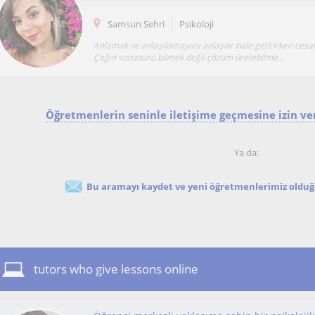
Samsun Sehri
Psikoloji
Anlamak ve anlaşılamayanı anlaşılır hale getirirken cesa
Çağın sorununu bilmek değil çözüm üretebilme...
Öğretmenlerin seninle iletişime geçmesine izin ver
Ya da:
Bu aramayı kaydet ve yeni öğretmenlerimiz olduğu
tutors who give lessons online