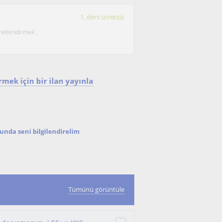
1. ders ücretsiz
retlendirmek .
mek için bir ilan yayınla
nda seni bilgilendirelim
Tümünü görüntüle