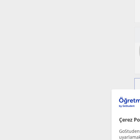
Çerez Po
GoStudent,
uyarlamak 