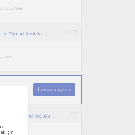
uda bir sohbet
pisi. Öğrenci Koçluğu.
nalitik
İlanını yayınla
Çocuk, ergen ve yetişkinlerle çalışıyorum. Psikoterapi ve öğrenci koçluğu hizmetleri veriyorum.
rı
ak için