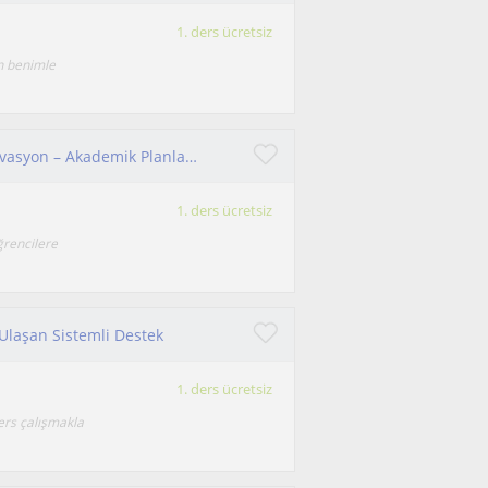
1. ders ücretsiz
n benimle
Öğrenci Danışmanlığı | Hedef Belirleme – Motivasyon – Akademik Planlama
1. ders ücretsiz
ğrencilere
Ulaşan Sistemli Destek
1. ders ücretsiz
ers çalışmakla