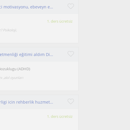
Öğrenci koçluğu, öğrenci ders programı, öğrenci motivasyonu, ebeveyn eğitimi
1. ders ücretsiz
 Psikoloji,
19 yıllık sınıf öğretmeniyim 2 yıl özel eğitim öğretmenliği eğitimi aldım Disleksi eğitimi aldım veli ile işbirliği içerisinde
e Bozuklugu (ADHD)
,akıl oyunları
Her yaş grubuna ve duzeyine uygun sınav hazirligi icin rehberlik huzmeti sunuyorum
1. ders ücretsiz