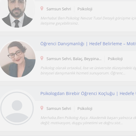
Samsun Sehri
Psikoloji
Merhaba! Ben Psikolog Nevzat Tutal Detaylı görüşme içi
iletişime geçebilirsiniz.
Samsun Sehri, Balaç, Beypina...
Psikoloji
Psikolog olarak ortaokul, lise ve üniversite düzeyindeki ö
bireysel danışmanlık hizmeti sunuyorum. Öğrenc...
Psikologdan Birebir Öğrenci Koçluğu | Hedefe 
Samsun Sehri
Psikoloji
Merhaba,Ben Psikolog Ayça. Akademik başarı yalnızca d
değil; motivasyon, duygu yönetimi ve doğru sist...