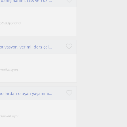
Öğrenci merkezli yaklaşıma sahip bir psikolojik danışmanım. LGS ve YKS dönemi öğrencilerine hitap ediyorum.
motivasyonunu
Psikolog olarak ortaokul ve lise öğrencilerine motivasyon, verimli ders çalışma ve sınav kaygısı konularında bireysel destek sağlı
 motivasyon,
Herkes yürüdüğü yolda bir ışığa ihtiyaç duyar, yollardan oluşan yaşamınızda doğru rehberlik her şeyi kolaylaştırabilir.
rlarken aynı