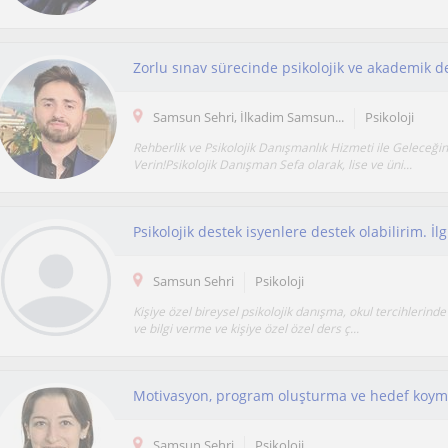
Zorlu sınav sürecinde psikolojik ve akademik d
Samsun Sehri, İlkadim Samsun...
Psikoloji
Rehberlik ve Psikolojik Danışmanlık Hizmeti ile Geleceği
Verin!Psikolojik Danışman Sefa olarak, lise ve üni...
Samsun Sehri
Psikoloji
Kişiye özel bireysel psikolojik danışma, okul tercihlerind
ve bilgi verme ve kişiye özel özel ders ç...
Samsun Sehri
Psikoloji