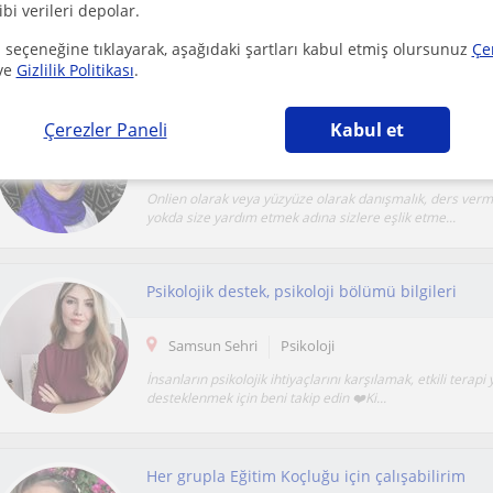
ibi verileri depolar.
Psikoloji mezunuyum ve pedagojik formasyonu tamamla
Psikanalitik Psikoterapi ve Şema Terapi eğitimler...
 seçeneğine tıklayarak, aşağıdaki şartları kabul etmiş olursunuz
Çe
ve
Gizlilik Politikası
.
Çerezler Paneli
Kabul et
Samsun Sehri
Psikoloji
Onlien olarak veya yüzyüze olarak danışmalık, ders ver
yokda size yardım etmek adına sizlere eşlik etme...
Psikolojik destek, psikoloji bölümü bilgileri
Samsun Sehri
Psikoloji
İnsanların psikolojik ihtiyaçlarını karşılamak, etkili terapi
desteklenmek için beni takip edin ❤️Ki...
Her grupla Eğitim Koçluğu için çalışabilirim