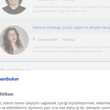
Kişinin neye ihtiyacı olduğunu yine kişi bilecektir. Bu kon
gerçekleştirdikten, bilgi edindikten sonr...
Samsun Psikolog. Çocuk, ergen ve yetişkin tera
Samsun Sehri
Psikoloji
Çocuk, ergen ve yetişkinlerle çalışıyorum. Varoluşçu Psika
Psikoterapi ve Şema Terapi eğitimlerini tamamladı...
Ücretsiz ilan ver
Ücretsiz bir ilan ver ve öğretmenlerin seninle iletişime geçmesini sağla
litikası
 sitenin temel işleyişini sağlamak, içeriği kişiselleştirmek, reklamla
Samsun Sehri
Psikoloji
ve etkinliklerini ölçmenin yanı sıra size daha iyi bir deneyim sunm