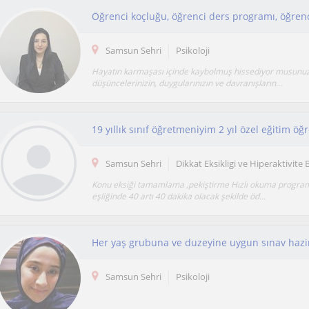
Samsun Sehri
Psikoloji
Hayatın karmaşası içinde kaybolmuş hissediyor musunuz?
düşüncelerinizin, duygularınızın ve davranışların...
Samsun Sehri
Dikkat Eksikligi ve Hiperaktivit
Konu eksiği tamamlama ,pekiştirme Hızlı okuma programı 
eşliğinde 40 artı 40 dakika olacak şekilde öd...
Samsun Sehri
Psikoloji