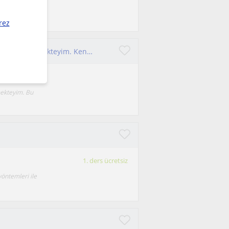
dım. Varoluşçu
rez
Bireysel, Çift, İlkişki, çocuk alanında seans ve eğitimler vermekteyim. Kendinizi geliştirme adına bı yolda size yardımcı oluyorum.
mekteyim. Bu
1. ders ücretsiz
 yöntemleri ile