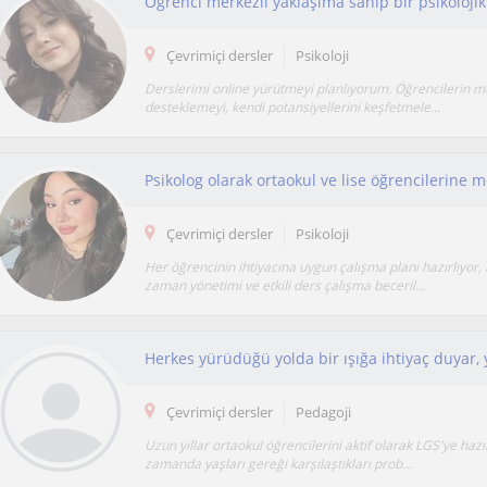
Çevrimiçi dersler
Psikoloji
Derslerimi online yürütmeyi planlıyorum. Öğrencilerin 
desteklemeyi, kendi potansiyellerini keşfetmele...
Çevrimiçi dersler
Psikoloji
Her öğrencinin ihtiyacına uygun çalışma planı hazırlıyor,
zaman yönetimi ve etkili ders çalışma beceril...
Çevrimiçi dersler
Pedagoji
Uzun yıllar ortaokul öğrencilerini aktif olarak LGS'ye hazı
zamanda yaşları gereği karşılaştıkları prob...