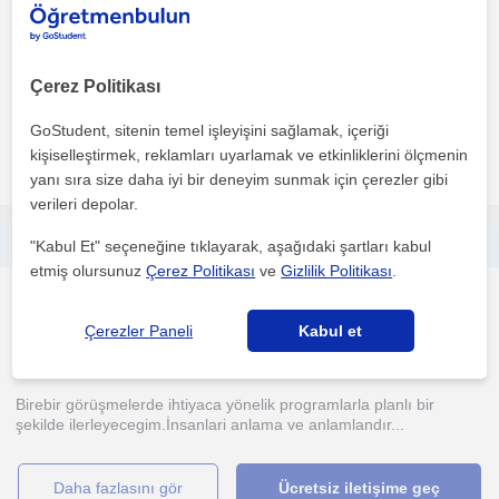
Online terapi ve takip süreci ile ilerleyeceğiz. Ek olarak panik atak,
Çerez Politikası
anksiyete, depresyon, kaygı bozuklukları ile...
GoStudent, sitenin temel işleyişini sağlamak, içeriği
kişiselleştirmek, reklamları uyarlamak ve etkinliklerini ölçmenin
daha fazlasını gör
Ücretsiz iletişime geç
yanı sıra size daha iyi bir deneyim sunmak için çerezler gibi
verileri depolar.
Bağımlı bireylere yönelik 6 senelik Almış olduğum eğitimler ve sağlık bakanlığı bünyesinde bulunan tecrübelerimle destek olabilr
"Kabul Et" seçeneğine tıklayarak, aşağıdaki şartları kabul
etmiş olursunuz
Çerez Politikası
ve
Gizlilik Politikası
.
Bagimli Bakimi
Çevrimiçi dersler
Çerezler Paneli
Kabul et
Birebir görüşmelerde ihtiyaca yönelik programlarla planlı bir
şekilde ilerleyecegim.İnsanlari anlama ve anlamlandır...
daha fazlasını gör
Ücretsiz iletişime geç