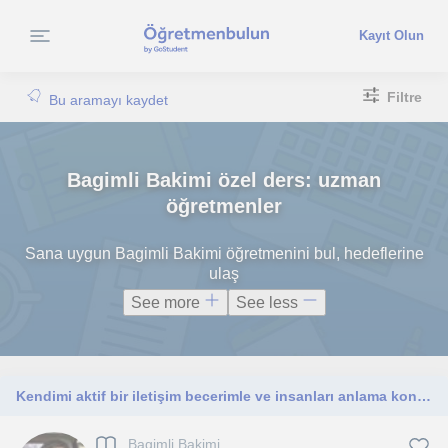
Kayıt Olun
Filtre
Bu aramayı kaydet
Bagimli Bakimi özel ders: uzman
öğretmenler
Sana uygun Bagimli Bakimi öğretmenini bul, hedeflerine
ulaş
See more
See less
Kendimi aktif bir iletişim becerimle ve insanları anlama konusunda çok başarılı bulurum ve gerçekten işimi severek yaparım
Bagimli Bakimi