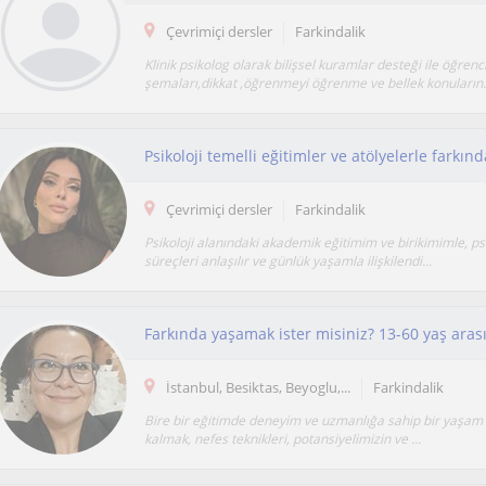
Çevrimiçi dersler
Farkindalik
Klinik psikolog olarak bilişsel kuramlar desteği ile öğrenc
şemaları,dikkat ,öğrenmeyi öğrenme ve bellek konuların.
Çevrimiçi dersler
Farkindalik
Psikoloji alanındaki akademik eğitimim ve birikimimle, psi
süreçleri anlaşılır ve günlük yaşamla ilişkilendi...
İstanbul, Besiktas, Beyoglu,...
Farkindalik
Bire bir eğitimde deneyim ve uzmanlığa sahip bir yaşa
kalmak, nefes teknikleri, potansiyelimizin ve ...