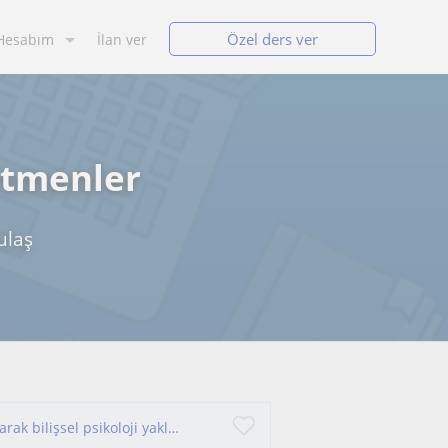
Özel ders ver
Hesabım
İlan ver
etmenler
ulaş
Dersin ve konunun ne olduğundan bağımsız olarak bilişsel psikoloji yaklaşımları dikkat,öğrenme ve bellek çalışmaları