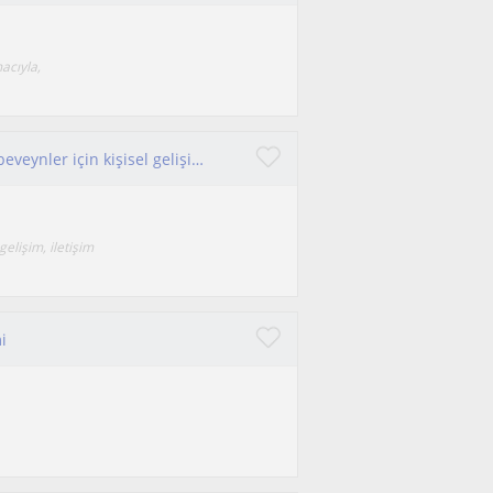
acıyla,
Farkındalık odaklı koçluk Bilingual gençler ve ebeveynler için kişisel gelişim
gelişim, iletişim
i