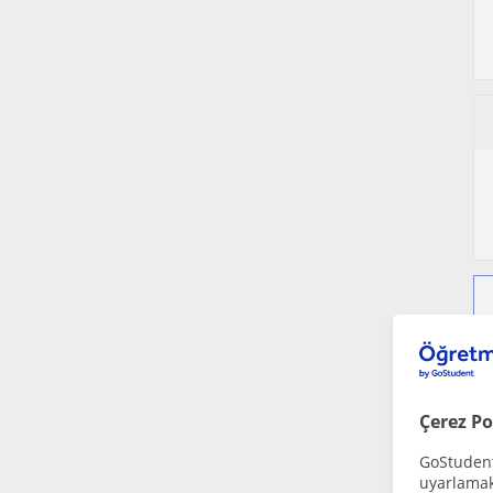
Çerez Po
GoStudent,
uyarlamak 