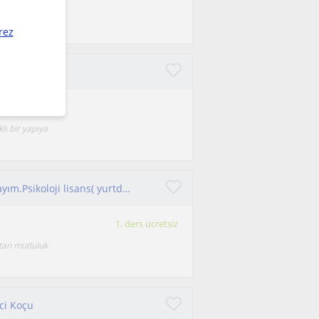
ik çalışırım.
rez
çalışabilirim
lı bir yapıya
İstanbul'da Çocuk ve yetişkin koçluğu yapmaktayım.Psikoloji lisans( yurtdışı) mezunuyum.3 senedir danışmanlık maceram devam ediyor
1. ders ücretsiz
tan mutluluk
nci Koçu