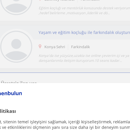
Eğitim koçluğı ve mentörlük konusunda destek veriyorum.
,hedef belirleme ,motivasyon ,liderlik ve dö...
Yaşam ve eğitim koçluğu ile farkındalık oluştu
Konya Sehri
Farkindalik
Konya'da ise yüzyüze,uzakta ise online çevierim içi ve ya
danışanlarımla iletişim kuruyorum.10 seans kadar...
Ücretsiz ilan ver
Ücretsiz bir ilan ver ve öğretmenlerin seninle iletişime geçmesini sağla
litikası
 sitenin temel işleyişini sağlamak, içeriği kişiselleştirmek, reklamla
Çevrimiçi dersler
Farkindalik
ve etkinliklerini ölçmenin yanı sıra size daha iyi bir deneyim sunm