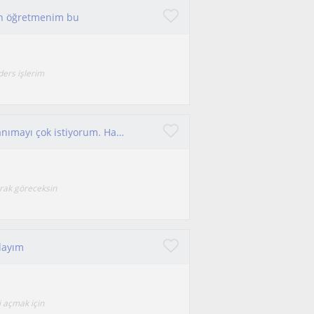
nan öğretmenim bu
ers işlerim
Kendini tanımak ister misin? Ben de kendimi tanımayı çok istiyorum. Hadi beraber bi eşsiz yolculuğa beraber adım atalım.
arak göreceksin
dayım
i açmak için