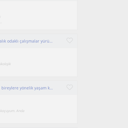
i
..
Psikoloji temelli eğitimler ve atölyelerle farkındalık odaklı çalışmalar yürütüyorum.
kolojik
Farkında yaşamak ister misiniz? 13-60 yaş arası bireylere yönelik yaşam koçluğu.
m koçuyum. Anda