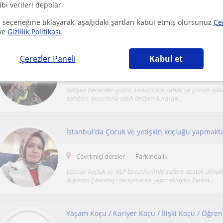
ibi verileri depolar.
Ödevlerde yardımcı olurum. Yetenekleri keşfetmeye yönel
Pdr mezunuyum. 13 yıllık deneyimim var . Öğren...
 seçeneğine tıklayarak, aşağıdaki şartları kabul etmiş olursunuz
Çe
ve
Gizlilik Politikası
.
İletişimi yüksek çözüm odaklı her yaş grubuyla 
Çerezler Paneli
Kabul et
Çevrimiçi dersler
Farkindalik
İletişim becerileri güçlü, sorumluluk sahibi ve çözüm odak
sahibim. İnsanlarla etkili iletişim kurarak...
Çevrimiçi dersler
Farkindalik
Uzman koçluk ve NLP becerilerimle sizlere destek olmak
duyarım.Çevrimiçi danışmanlık yapmaktayım.Farkın...
Yaşam Koçu / Kariyer Koçu / İlişki Koçu / Öğre