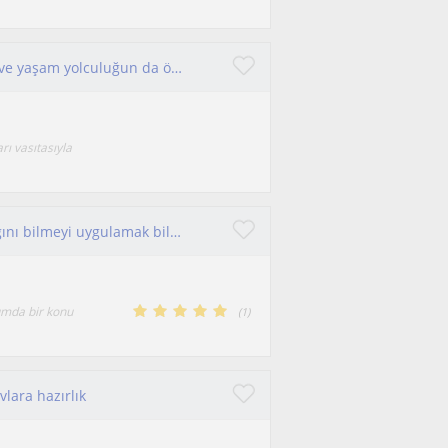
Açık iletişimi seven iyi bir dinleyici araştırmacı ve yaşam yolculuğun da öğrenci
rı vasıtasıyla
Öğrenci çok yönlü bir sistemdir. Nasıl çalışacağını bilmeyi uygulamak bile farkındalık ile olur. Akademik başarınin gelişmesi için
umda bir konu
(
1
)
lara hazırlık