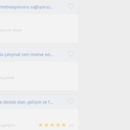
Farkındalık kazanımı sağlıyorum. Ders çalışma motivasyonunu sağlıyoruz birlikte
ıyorum. Kişiye
Kişisel sınırlarını aşmakla ilgileniyorsan bir koçla çalışmal seni motive edebilir!
ve günlük
Kendimi, bireylerin potansiyelini keşfetmelerine destek olan, gelişim ve farkındalık odaklı bir eğitmen olarak tanımlıyorum
l gelişimi
(
1
)