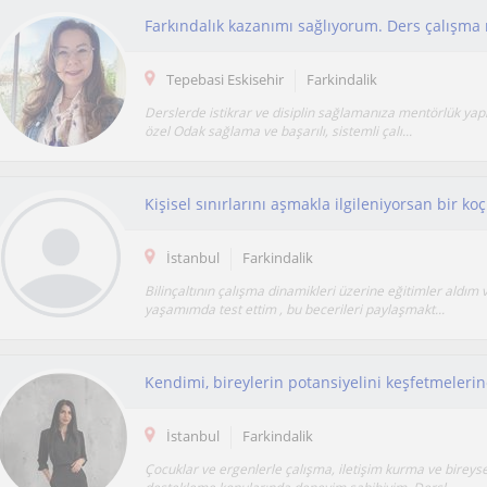
Tepebasi Eskisehir
Farkindalik
Derslerde istikrar ve disiplin sağlamanıza mentörlük yap
özel Odak sağlama ve başarılı, sistemli çalı...
İstanbul
Farkindalik
Bilinçaltının çalışma dinamikleri üzerine eğitimler aldım 
yaşamımda test ettim , bu becerileri paylaşmakt...
İstanbul
Farkindalik
Çocuklar ve ergenlerle çalışma, iletişim kurma ve bireyse