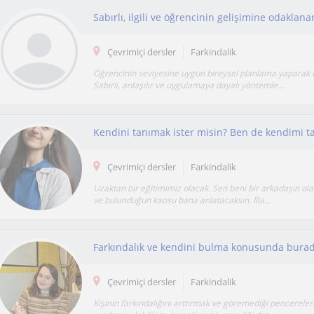
Sabırlı, ilgili ve öğrencinin gelişimine odakla
Çevrimiçi dersler
Farkindalik
Öğrencinin seviyesine uygun bireysel planlama yaparak d
Sabırlı, anlaşılır ve uygulamaya dayalı yöntemle...
Çevrimiçi dersler
Farkindalik
Uzaktan bir eğitimimiz olacak. Sen beni bir arkadaşın ol
ve bulunduğun kaosu bana anlatacaksın. İlla...
Farkındalık ve kendini bulma konusunda bura
Çevrimiçi dersler
Farkindalik
Kişinin farkındalığını arttırmak ve göremediği pencereler