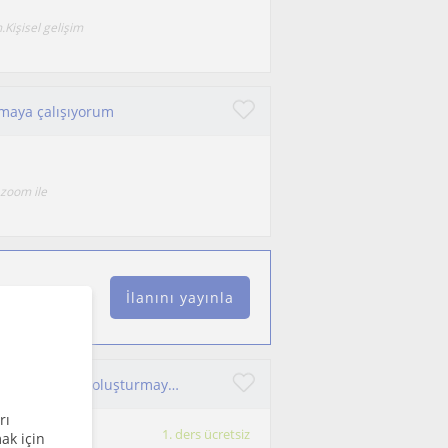
Kişisel gelişim
rmaya çalışıyorum
 zoom ile
İlanını yayınla
İlkokul öğrencilerine yönelik koçluk,ödev takibi ve farkındalık oluşturmaya yönelik profosyonel çalışma.
rı
1. ders ücretsiz
ak için