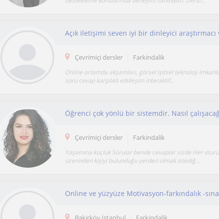
destekleme konularında deneyim sahibiyim. Dersl...
Çevrimiçi dersler
Farkindalik
Online ortamda akşamları, görsel işitsel teknoloji imkanla
soru cevap karşılıklı etkileşim interaktif...
Çevrimiçi dersler
Farkindalik
Yaşamına koçluk Sorular bende cevaplar sizde Her otur
üzerinden kişiyi bulunduğu yerden olmak istediğ...
Online ve yüzyüze Motivasyon-farkındalık -sınav
Bakirköy İstanbul
Farkindalik