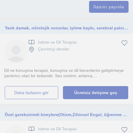
İlanını yayınla
Yarık damak, nörolojik sorunlar, işitme kaybı, serebral palsi, otizm spektrum bozuklukları, down sendromu, diş problemleri olanlar
Isitme ve Dil Terapisi
Çevrimiçi dersler
Dil ve konuşma terapisi, konuşma ve dil becerilerini geliştirmeye
yardımcı olan bir tedavidir. Ses üretimi, anlama,...
daha fazlasını gör
Ücretsiz iletişime geç
Özel gereksinimli bireylere(Otizm,Zihinsel Engel, öğrenme güçlüğü,DEHB)yönelik çalışmalar
Isitme ve Dil Terapisi