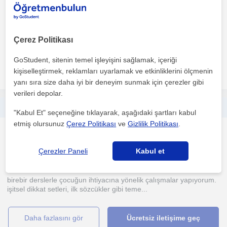
İşitme engelli veya dil ve konuşma bozuklukluğuna sahip
çocuklarla iki senedir özel eğitim ve rehabilitasyon merkez...
Çerez Politikası
1. ders ücretsiz
GoStudent, sitenin temel işleyişini sağlamak, içeriği
daha fazlasını gör
Ücretsiz iletişime geç
kişiselleştirmek, reklamları uyarlamak ve etkinliklerini ölçmenin
yanı sıra size daha iyi bir deneyim sunmak için çerezler gibi
verileri depolar.
işitme cihazlı çocuk,yetişkinler ya da işitsel işlemleme, işitsel dikkat sorunu yaşayan bireylerle çalışıyorum
"Kabul Et" seçeneğine tıklayarak, aşağıdaki şartları kabul
etmiş olursunuz
Çerez Politikası
ve
Gizlilik Politikası
.
Isitme ve Dil Terapisi
Ankara Sehri
Çerezler Paneli
Kabul et
birebir derslerle çocuğun ihtiyacına yönelik çalışmalar yapıyorum.
işitsel dikkat setleri, ilk sözcükler gibi teme...
daha fazlasını gör
Ücretsiz iletişime geç