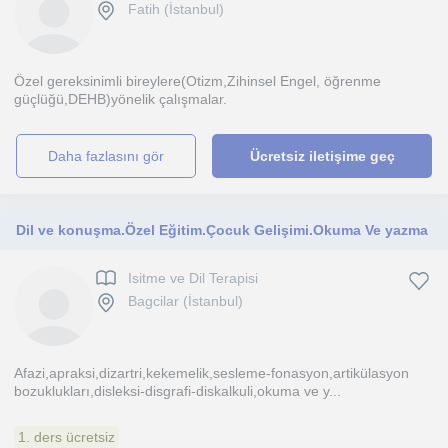
Fatih (İstanbul)
Özel gereksinimli bireylere(Otizm,Zihinsel Engel, öğrenme
güçlüğü,DEHB)yönelik çalışmalar.
daha fazlasını gör
Ücretsiz iletişime geç
Dil ve konuşma.Özel Eğitim.Çocuk Gelişimi.Okuma Ve yazma
Isitme ve Dil Terapisi
Bagcilar (İstanbul)
Afazi,apraksi,dizartri,kekemelik,sesleme-fonasyon,artikülasyon
bozuklukları,disleksi-disgrafi-diskalkuli,okuma ve y...
1. ders ücretsiz