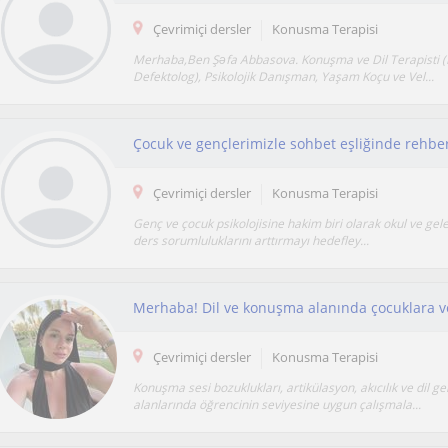
Çevrimiçi dersler
Konusma Terapisi
Merhaba,Ben Şəfa Abbasova. Konuşma ve Dil Terapisti (
Defektolog), Psikolojik Danışman, Yaşam Koçu ve Vel...
Çocuk ve gençlerimizle sohbet eşliğinde rehberl
Çevrimiçi dersler
Konusma Terapisi
Genç ve çocuk psikolojisine hakim biri olarak okul ve gele
ders sorumluluklarını arttırmayı hedefley...
Çevrimiçi dersler
Konusma Terapisi
Konuşma sesi bozuklukları, artikülasyon, akıcılık ve dil ge
alanlarında öğrencinin seviyesine uygun çalışmala...