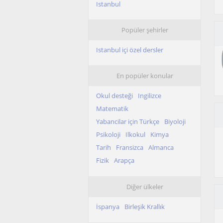
Istanbul
Popüler şehirler
Istanbul içi özel dersler
En popüler konular
Okul desteği
Ingilizce
Matematik
Yabancilar için Türkçe
Biyoloji
Psikoloji
Ilkokul
Kimya
Tarih
Fransizca
Almanca
Fizik
Arapça
Diğer ülkeler
İspanya
Birleşik Krallık