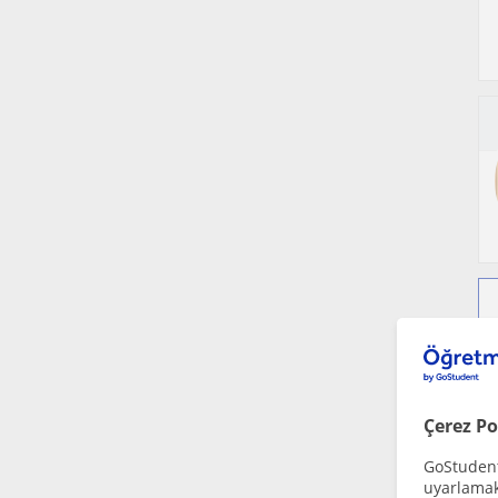
Çerez Po
GoStudent,
uyarlamak 