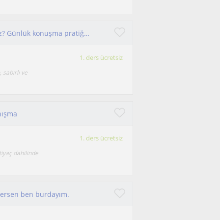
Konuşma becerilerinizi geliştirmek ister misiniz? Günlük konuşma pratiği yaparak akıcı ve özgüvenli konuşmanıza yardımcı oluyorum.
1. ders ücretsiz
sabırlı ve
anışma
1. ders ücretsiz
iyaç dahilinde
tersen ben burdayım.