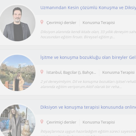
Uzmanından Kesin çözümlü Konuşma ve Diksiy
Çevrimiçi dersler
Konusma Terapisi
Diksiyon alanında kendi kitabı olan, 33 yıllık deneyim sahi
hocasından eğitim fırsatı. Bireysel eğitim p...
İstanbul, Bagcilar (), Bahçe...
Konusma Terapisi
2 yıl deneyimliyim. Dil ve konuşma bozukları işitsel rehab
alanında eğitim veriyorum.Aktif olarak bir reha...
Çevrimiçi dersler
Konusma Terapisi
İhtiyaçlarınıza uygun hazırladığım eğitim süreci sayesi