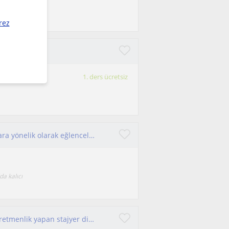
ecerilerinizi
rez
syon eğitimi
i
1. ders ücretsiz
Derslerim kim nerde hangi konuda eksikse onlara yönelik olarak eğlenceli sabırlı ve verimli bir egitimciyim
da kalıcı
İstanbul'da çocuklar için ödev yardımı,gölge öğretmenlik yapan stajyer dil ve konuşma terapisti