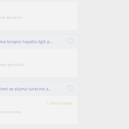
erde destek ve
Finans ekonomi yönetimi diyet programı konuşma terapisi hayatla ilgili problemleri dinleme ve sorunları çözmeye yardımcı olma alan
nden görüntülü
İşitsel rehabilitasyon, işitme cihazı kullanım eğitimi ve alışma sürecine adaptasyon eğitimi, artikülasyon, gecikmiş konuşma
1. ders ücretsiz
lışma sürecine