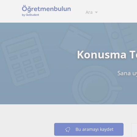
Ara
Konusma Te
Sana u
Bu aramayı kaydet