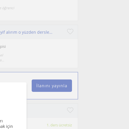
e öğrenci
Çocuk öğrencilerim ile vakit geçirmekten çok keyif alırım o yüzden derslerimin çoğu çocuk öğrencilerimden oluşur oyun ablalığı gibi bir çok alanda bulunabilirim
pisi
el
...
İlanını yayınla
ünde konuşma
rı
1. ders ücretsiz
ak için