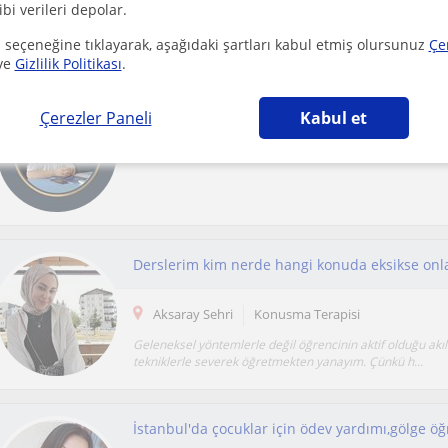
ibi verileri depolar.
Konuşma terapisi: kendinizi ifade etmenin yolu.. iletişim b
güçlendirmek ve özgüveninizi arttırmak ici...
 seçeneğine tıklayarak, aşağıdaki şartları kabul etmiş olursunuz
Çe
ve
Gizlilik Politikası
.
Dil konuşma bozuklukları ve kekemelik,artiküla
Çerezler Paneli
Kabul et
Sariçam (Adana), Adana Sehri
Konusma Terapis
Aksaray Sehri
Konusma Terapisi
Geleneksel yöntemlerle değil öğrencinin aktif olduğu akıl
tekniklerle severek öğretmekten yanayım. Çünkü h...