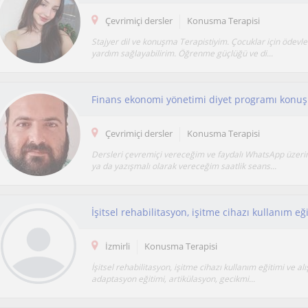
Çevrimiçi dersler
Konusma Terapisi
Stajyer dil ve konuşma Terapistiyim. Çocuklar için ödevl
yardım sağlayabilirim. Öğrenme güçlüğü ve di...
Çevrimiçi dersler
Konusma Terapisi
Dersleri çevremiçi vereceğim ve faydalı WhatsApp üzeri
ya da yazışmalı olarak vereceğim saatlik seans...
İzmirli
Konusma Terapisi
İşitsel rehabilitasyon, işitme cihazı kullanım eğitimi ve a
adaptasyon eğitimi, artikülasyon, gecikmi...