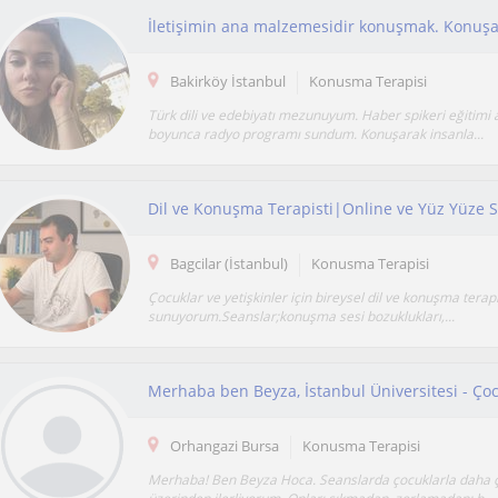
Bakirköy İstanbul
Konusma Terapisi
Türk dili ve edebiyatı mezunuyum. Haber spikeri eğitimi al
boyunca radyo programı sundum. Konuşarak insanla...
Dil ve Konuşma Terapisti|Online ve Yüz Yüze 
Bagcilar (İstanbul)
Konusma Terapisi
Çocuklar ve yetişkinler için bireysel dil ve konuşma terap
sunuyorum.Seanslar;konuşma sesi bozuklukları,...
Orhangazi Bursa
Konusma Terapisi
Merhaba! Ben Beyza Hoca. Seanslarda çocuklarla daha 