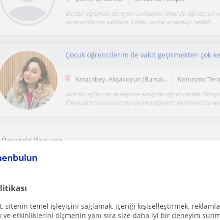
Birebir eğitimde deneyim sahibiyim. Okul da öğretmen v
deneyimlerine sahibim. Ezber yerine anlamayı hedefl...
Karacabey, Akçakoyun (Bursa)...
Konusma Tera
Bire bir eğitimde deneyime sahip bir öğretmenim. Bireys
ihtiyaçlarınıza tamamen uyum sağlarım. Birbirimizi tanıya
Ücretsiz ilan ver
Ücretsiz bir ilan ver ve öğretmenlerin seninle iletişime geçmesini sağla
litikası
Diksiyon ve konuşma geliştirme, topluluk ön
 sitenin temel işleyişini sağlamak, içeriği kişiselleştirmek, reklamla
Sehitkamil
Konusma Terapisi
ve etkinliklerini ölçmenin yanı sıra size daha iyi bir deneyim sunm