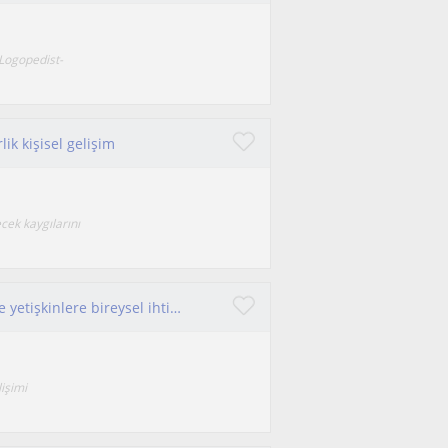
Logopedist-
ik kişisel gelişim
cek kaygılarını
Merhaba! Dil ve konuşma alanında çocuklara ve yetişkinlere bireysel ihtiyaçlarına uygun destek sunuyorum.
lişimi