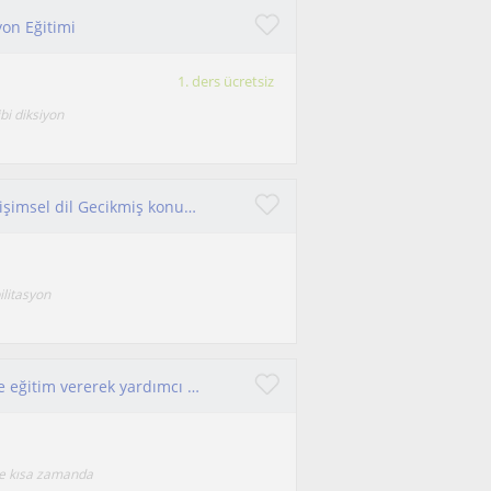
on Eğitimi
1. ders ücretsiz
bi diksiyon
İşitme ve konuşma bozukluğu olan bireyler Gelişimsel dil Gecikmiş konuşma
ilitasyon
Diksiyon ve konuşma terapisi konusunda online eğitim vererek yardımcı olabilirim.
nde kısa zamanda