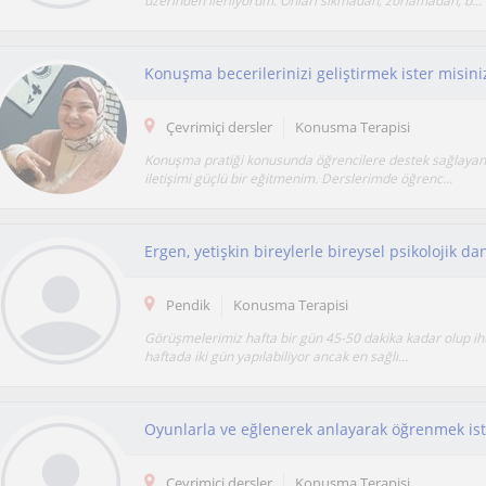
üzerinden ilerliyorum. Onları sıkmadan, zorlamadan; b...
Çevrimiçi dersler
Konusma Terapisi
Konuşma pratiği konusunda öğrencilere destek sağlayan, 
iletişimi güçlü bir eğitmenim. Derslerimde öğrenc...
Ergen, yetişkin bireylerle bireysel psikolojik d
Pendik
Konusma Terapisi
Görüşmelerimiz hafta bir gün 45-50 dakika kadar olup iht
haftada iki gün yapılabiliyor ancak en sağlı...
Oyunlarla ve eğlenerek anlayarak öğrenmek is
Çevrimiçi dersler
Konusma Terapisi