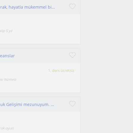
İletişimin ana malzemesidir konuşmak. Konuşarak, hayatla mükemmel bir bağ kurmak ister misiniz?
ıp 5 yıl
Seanslar
1. ders ücretsiz
isi hizmeti
Merhaba ben Beyza, İstanbul Üniversitesi - Çocuk Gelişimi mezunuyum. MEB'e bağlı özel çocuklar için eğitici sertifikasına sahibim.
çok oyun