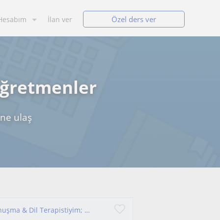
Özel ders ver
Hesabım
İlan ver
öğretmenler
ne ulaş
Yaşam Koçu, Bilinçaltı Dönüşüm Uzmanı ve Konuşma & Dil Terapistiyim; bireysel gelişim ve iletişim alanlarında danışmanlık sunuyor