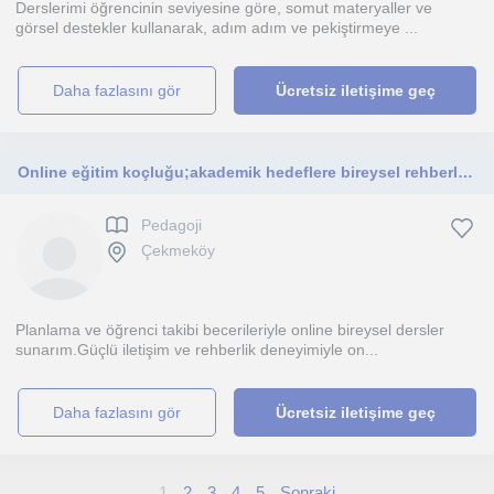
Derslerimi öğrencinin seviyesine göre, somut materyaller ve
görsel destekler kullanarak, adım adım ve pekiştirmeye ...
daha fazlasını gör
Ücretsiz iletişime geç
Online eğitim koçluğu;akademik hedeflere bireysel rehberlik isteyen kişilere
Pedagoji
Çekmeköy
Planlama ve öğrenci takibi becerileriyle online bireysel dersler
sunarım.Güçlü iletişim ve rehberlik deneyimiyle on...
daha fazlasını gör
Ücretsiz iletişime geç
1
2
3
4
5
Sonraki