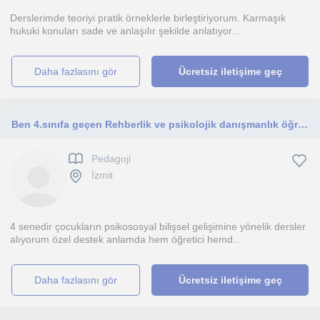
Derslerimde teoriyi pratik örneklerle birleştiriyorum. Karmaşık
hukuki konuları sade ve anlaşılır şekilde anlatıyor...
daha fazlasını gör
Ücretsiz iletişime geç
Ben 4.sınıfa geçen Rehberlik ve psikolojik danışmanlık öğrencisiyim bu alanda bilgiliyim.
Pedagoji
İzmit
4 senedir çocukların psikososyal bilişsel gelişimine yönelik dersler
alıyorum özel destek anlamda hem öğretici hemd...
daha fazlasını gör
Ücretsiz iletişime geç