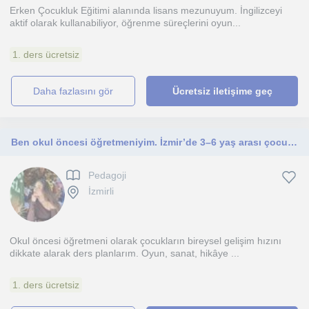
Erken Çocukluk Eğitimi alanında lisans mezunuyum. İngilizceyi
aktif olarak kullanabiliyor, öğrenme süreçlerini oyun...
1. ders ücretsiz
daha fazlasını gör
Ücretsiz iletişime geç
Ben okul öncesi öğretmeniyim. İzmir’de 3–6 yaş arası çocuklara oyun temelli, gelişim destekleyici birebir ve grup dersleri veririm
Pedagoji
İzmirli
Okul öncesi öğretmeni olarak çocukların bireysel gelişim hızını
dikkate alarak ders planlarım. Oyun, sanat, hikâye ...
1. ders ücretsiz