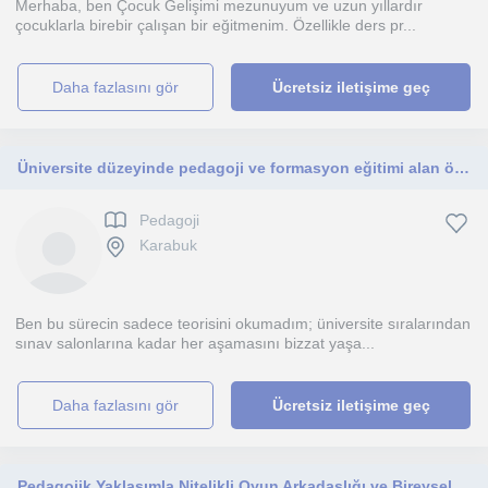
Merhaba, ben Çocuk Gelişimi mezunuyum ve uzun yıllardır
çocuklarla birebir çalışan bir eğitmenim. Özellikle ders pr...
daha fazlasını gör
Ücretsiz iletişime geç
Üniversite düzeyinde pedagoji ve formasyon eğitimi alan öğrencilerin teorik derslerini pratikle birleştiren, sınavlarında başarıyı
Pedagoji
Karabuk
Ben bu sürecin sadece teorisini okumadım; üniversite sıralarından
sınav salonlarına kadar her aşamasını bizzat yaşa...
daha fazlasını gör
Ücretsiz iletişime geç
Pedagojik Yaklaşımla Nitelikli Oyun Arkadaşlığı ve Bireysel Gelişim Mentörlüğü