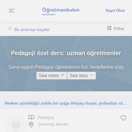
Kayıt Olun
Filtre
Bu aramayı kaydet
Pedagoji özel ders: uzman öğretmenler
Sana uygun Pedagoji öğretmenini bul, hedeflerine ulaş
See more
See less
Herkes yürüdüğü yolda bir ışığa ihtiyaç duyar, yollardan oluşan yaşamınızda doğru rehberlik her şeyi kolaylaştırabilir.
Pedagoji
Çevrimiçi dersler