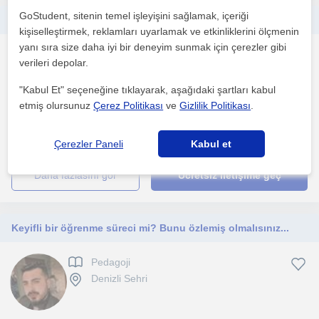
GoStudent, sitenin temel işleyişini sağlamak, içeriği
Sektörde 2 yıllık deneyimimle 0-12 yaş aralığı çocukların gelişimini desteklemek
kişiselleştirmek, reklamları uyarlamak ve etkinliklerini ölçmenin
yanı sıra size daha iyi bir deneyim sunmak için çerezler gibi
Pedagoji
verileri depolar.
Mersin Sehri
"Kabul Et" seçeneğine tıklayarak, aşağıdaki şartları kabul
etmiş olursunuz
Çerez Politikası
ve
Gizlilik Politikası
.
Amacım çocukların ihtiyaç duyduğu öğrenme teknikleriyle
yaşlarına uygun gelişim alanlarını oyunla destekleyerek sağ...
Çerezler Paneli
Kabul et
daha fazlasını gör
Ücretsiz iletişime geç
Keyifli bir öğrenme süreci mi? Bunu özlemiş olmalısınız...
Pedagoji
Denizli Sehri