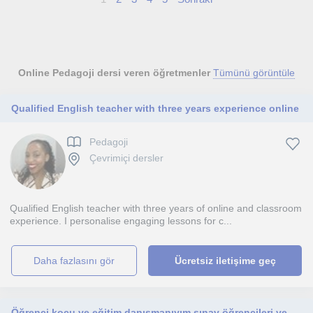
Online Pedagoji dersi veren öğretmenler
Tümünü görüntüle
Qualified English teacher with three years experience online
Pedagoji
Çevrimiçi dersler
Qualified English teacher with three years of online and classroom
experience. I personalise engaging lessons for c...
daha fazlasını gör
Ücretsiz iletişime geç
Öğrenci koçu ve eğitim danışmanıyım sınav öğrencileri ve diğer öğrencilere bu konuda yardımcı olurum.