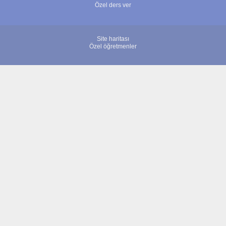
Özel ders ver
Site haritası
Özel öğretmenler
© 2007 - 2026 ÖğretmenBulun