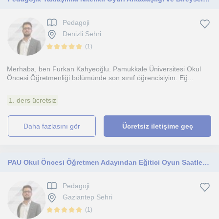
Pedagoji
Denizli Sehri
(
1
)
Merhaba, ben Furkan Kahyeoğlu. Pamukkale Üniversitesi Okul
Öncesi Öğretmenliği bölümünde son sınıf öğrencisiyim. Eğ...
1. ders ücretsiz
daha fazlasını gör
Ücretsiz iletişime geç
PAU Okul Öncesi Öğretmen Adayından Eğitici Oyun Saatleri ve Nitelikli Evde Bakım Hizmeti
Pedagoji
Gaziantep Sehri
(
1
)