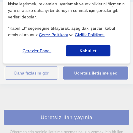
kişiselleştirmek, reklamları uyarlamak ve etkinliklerini ölçmenin
Psikoloji
yanı sıra size daha iyi bir deneyim sunmak için çerezler gibi
verileri depolar.
Trabzon Sehri
"Kabul Et" seçeneğine tıklayarak, aşağıdaki şartları kabul
etmiş olursunuz
Çerez Politikası
ve
Gizlilik Politikası
.
Sınavlara çalışmak sizin için zor olabilir. Belki daha önceki
deneyimleriniz belki de gelecek düşünceleriniz bunu d...
Çerezler Paneli
Kabul et
1. ders ücretsiz
daha fazlasını gör
Ücretsiz iletişime geç
Ücretsiz ilan yayınla
Öğretmenlerin seninle iletişime geçmesine izin vermek için bir ilan