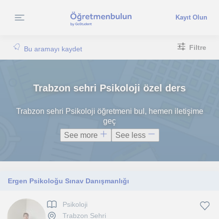
Kayıt Olun
Filtre
Bu aramayı kaydet
Trabzon sehri Psikoloji özel ders
Trabzon sehri Psikoloji öğretmeni bul, hemen iletişime
geç
See more
See less
Ergen Psikoloğu Sınav Danışmanlığı
Psikoloji
Trabzon Sehri