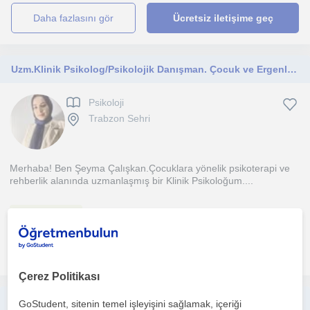
daha fazlasını gör
Ücretsiz iletişime geç
Uzm.Klinik Psikolog/Psikolojik Danışman. Çocuk ve Ergenler için Rehberlik ve Psikolojik Danışmanlık hizmeti vermekteyim
Psikoloji
Trabzon Sehri
Merhaba! Ben Şeyma Çalışkan.Çocuklara yönelik psikoterapi ve
rehberlik alanında uzmanlaşmış bir Klinik Psikoloğum....
1. ders ücretsiz
daha fazlasını gör
Ücretsiz iletişime geç
Çerez Politikası
Sınavlara yönelik eğitim koçluğu veriyorum
GoStudent, sitenin temel işleyişini sağlamak, içeriği