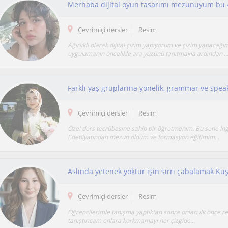
Çevrimiçi dersler
Resim
Ağırlıklı olarak dijital çizim yapıyorum ve çizim yapacağı
uygulamanın öncelikle ara yüzünü tanıtmakla ardından ..
Çevrimiçi dersler
Resim
Özel ders tecrübesine sahip bir öğretmenim. Bu sene İngil
Edebiyatından mezun oldum ve formasyon eğitimim...
Çevrimiçi dersler
Resim
Öğrencilerimle tanışma yaptıktan sonra onları ilk önce re
tanıştırıcam onlara korkmamayı her çizgide...