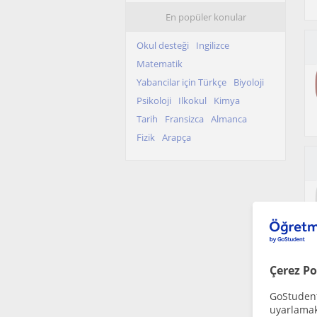
En popüler konular
Okul desteği
Ingilizce
Matematik
Yabancilar için Türkçe
Biyoloji
Psikoloji
Ilkokul
Kimya
Tarih
Fransizca
Almanca
Fizik
Arapça
Çerez Po
GoStudent,
uyarlamak 