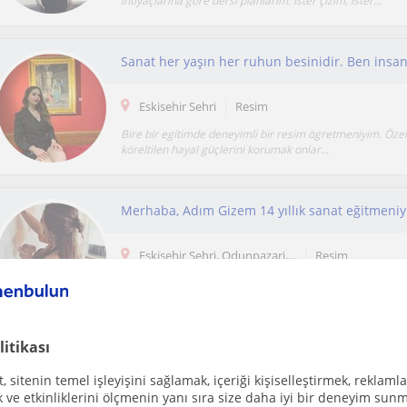
ihtiyaçlarına göre dersi planlarım. İster çizim, ister...
Eskisehir Sehri
Resim
Bire bir egitimde deneyimli bir resim ögretmeniyim. Özell
köreltilen hayal güçlerini korumak onlar...
Eskisehir Sehri, Odunpazari,...
Resim
Güzel sanatlar fakültesi ve çocuk gelişimi olarak iki ünive
mezunuyum. 14 yıllık tecrübem var.İstanbul ve Es...
litikası
Resim alanında kendini geliştirmek isteyen he
 sitenin temel işleyişini sağlamak, içeriği kişiselleştirmek, reklamla
ve etkinliklerini ölçmenin yanı sıra size daha iyi bir deneyim sunm
Eskisehir Sehri
Resim