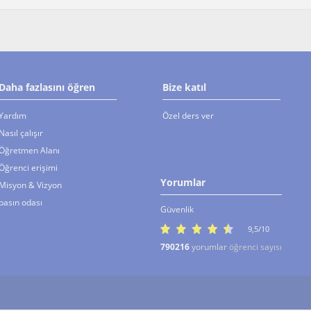
Daha fazlasını öğren
Bize katıl
Yardım
Özel ders ver
Nasıl çalışır
Öğretmen Alanı
Öğrenci erişimi
Yorumlar
Misyon & Vizyon
basın odası
Güvenlik
9,5/10
790216
yorumlar
öğrenci sayısı