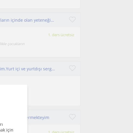
Sanat her yaşın her ruhun besinidir. Ben insanların içinde olan yeteneği gün yüzüne çıkaracak bir aracıyım.
1. ders ücretsiz
ikle çocukların
Merhaba, Adım Gizem 14 yıllık sanat eğitmeniyim.Yurt içi ve yurtdışı sergilerim oldu. Değerlendirme yaparsanız sevinirim.
rsitesi
rkese eğitim vermekteyim
rı
ak için
1. ders ücretsiz