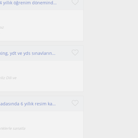
Merhaba dijital oyun tasarımı mezunuyum bu 4 yıllık öğrenim döneminde sanat kısmına yönelerek dijital çizim yaptım
mız
.
Farklı yaş gruplarına yönelik, grammar ve speaking, ydt ve yds sınavlarına hazırlık
iz Dili ve
Aslında yetenek yoktur işin sırrı çabalamak Kuşadasında 6 yıllık resim kariyerimle resim çizmeyi bilmeyen kişi kalmıycak!
nklerle sanatla