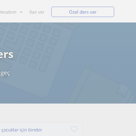
Özel ders ver
Hesabım
İlan ver
ers
 geç
 çocuklar için birebir