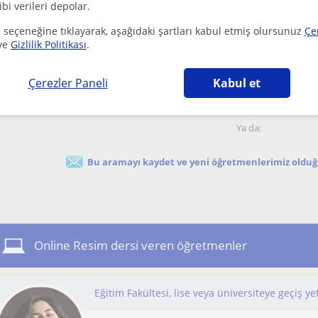
ibi verileri depolar.
Güzel sanatlar lisesi ve üniversitesinden mezunum. Re
 seçeneğine tıklayarak, aşağıdaki şartları kabul etmiş olursunuz
Çe
mezun olduktan sonra öğretmenlik için Anadolu Ü...
ve
Gizlilik Politikası
.
Çerezler Paneli
Kabul et
Öğretmenlerin seninle iletişime geçmesine izin ver
Ya da:
Bu aramayı kaydet ve yeni öğretmenlerimiz olduğu
Online Resim dersi veren öğretmenler