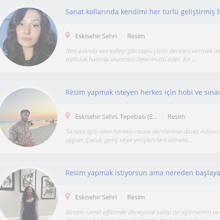
Eskisehir Sehri
Resim
Ben aslında workshop gibi toplu çizim dersleri vermek is
topluluk halinda olunması beni mutlu eder. En ...
Resim yapmak isteyen herkes için hobi ve sınavla
Eskisehir Sehri, Tepebasi (E...
Resim
Sanata ilgisi olan herkesi resim derslerime davet ediyor
uygun: Çocuk, genç veya yetişkin fark etmeks...
Eskisehir Sehri
Resim
Birebir sanat eğitimde deneyime sahip bir eğitmenim ve