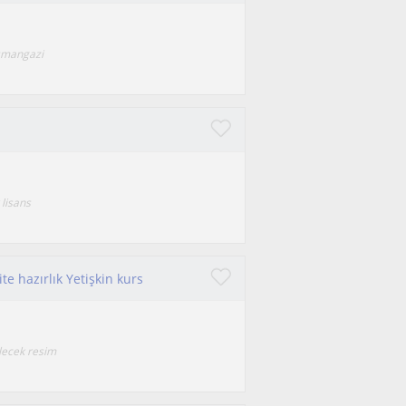
osmangazi
lisans
ite hazırlık Yetişkin kurs
ilecek resim