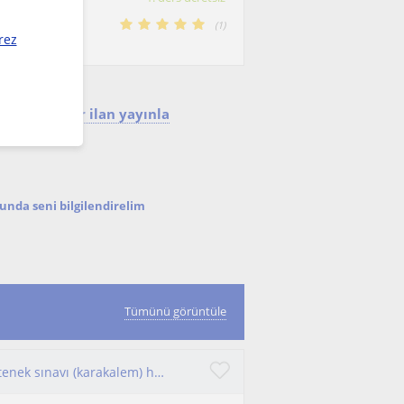
sim bölümünden
(
1
)
rez
mek için bir ilan yayınla
nda seni bilgilendirelim
Tümünü görüntüle
Eğitim Fakültesi, lise veya üniversiteye geçiş yetenek sınavı (karakalem) hazırlık dersleri v