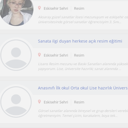
Eskisehir Sehri
Resim
Aksaray güzel sanatlar lisesi mezunuyum ve eskişehir 
üniversitesinde görsel sanatlar öğrencisiyim 3. Sını...
Sanata ilgi duyan herkese açık resim eğitimi
Eskisehir Sehri
Resim
Lisans Resim mezunu ve Baskı Sanatları alanında yüksek 
yapıyorum. Lise, üniversite hazırlık; sanat alanında ...
Anasınıfı İlk okul Orta okul Lise hazırlık Ünivers
Eskisehir Sehri
Resim
Görsel sanatlar alanında bireysel ve grup dersleri vereb
öğretmeniyim. Temel çizim, karakalem, boya tek...