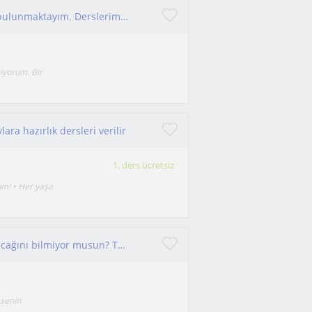
Sanat kollarında kendimi her türlü geliştirmiş bulunmaktayım. Derslerim küçük çocuklar ve yetişkinlere bile hitap edebilecek.
tiyorum. Bir
ra hazırlık dersleri verilir
1. ders ücretsiz
um! • Her yaşa
Resim yapmak istiyorsun ama nereden başlayacağını bilmiyor musun? Tamamen sana özel bir ders planı ile gelişimini sağlayabiliriz.
 senin