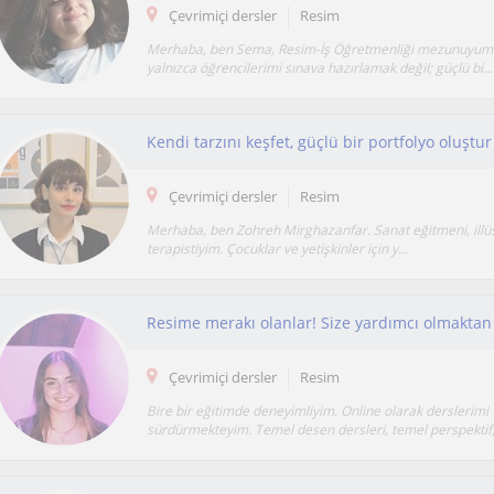
Çevrimiçi dersler
Resim
Merhaba, ben Sema, Resim-İş Öğretmenliği mezunuyu
yalnızca öğrencilerimi sınava hazırlamak değil; güçlü bi...
Çevrimiçi dersler
Resim
Merhaba, ben Zohreh Mirghazanfar. Sanat eğitmeni, illüs
terapistiyim. Çocuklar ve yetişkinler için y...
Resime merakı olanlar! Size yardımcı olmaktan
Çevrimiçi dersler
Resim
Bire bir eğitimde deneyimliyim. Online olarak derslerimi
sürdürmekteyim. Temel desen dersleri, temel perspektif, 