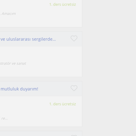
1. ders ücretsiz
m. Amacım
Kendi tarzını keşfet, güçlü bir portfolyo oluştur ve uluslararası sergilerde yer almaya hazırlan.
tratör ve sanat
 mutluluk duyarım!
1. ders ücretsiz
re...