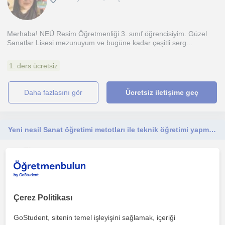
Merhaba! NEÜ Resim Öğretmenliği 3. sınıf öğrencisiyim. Güzel
Sanatlar Lisesi mezunuyum ve bugüne kadar çeşitli serg...
1. ders ücretsiz
daha fazlasını gör
Ücretsiz iletişime geç
Yeni nesil Sanat öğretimi metotları ile teknik öğretimi yapmaktayım. Her yaş grubuna hitap etmektedir.
Resim
Konya Sehri, Karatay, Me...
(
4
)
Çerez Politikası
Resim öğretmeniyim ve 4 senelik online ve yüzyüze ders üzerinde
tecrübelerim var. Yurt içi ve yurt dışı küçük ve bü...
GoStudent, sitenin temel işleyişini sağlamak, içeriği