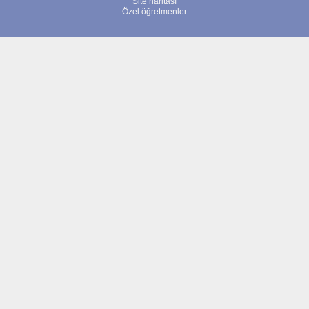
Site haritası
Özel öğretmenler
© 2007 - 2026 ÖğretmenBulun