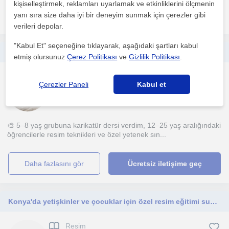
kişiselleştirmek, reklamları uyarlamak ve etkinliklerini ölçmenin
daha fazlasını gör
Ücretsiz iletişime geç
yanı sıra size daha iyi bir deneyim sunmak için çerezler gibi
verileri depolar.
"Kabul Et" seçeneğine tıklayarak, aşağıdaki şartları kabul
‘’Resim öğretmeni, her yaşa uygun sanat eğitimi.”
etmiş olursunuz
Çerez Politikası
ve
Gizlilik Politikası
.
Resim
Çerezler Paneli
Kabul et
Konya Sehri, Karaarslan ...
🎨 5–8 yaş grubuna karikatür dersi verdim, 12–25 yaş aralığındaki
öğrencilerle resim teknikleri ve özel yetenek sın...
daha fazlasını gör
Ücretsiz iletişime geç
Konya'da yetişkinler ve çocuklar için özel resim eğitimi sunan biriyim 4 yıllık bir deneyimim var
Resim