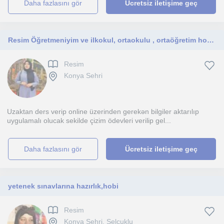
daha fazlasını gör
Ücretsiz iletişime geç
Resim Öğretmeniyim ve ilkokul, ortaokulu , ortaöğretim hobisi , geliştirme, özel ve sınavları , ünivertenek sınavlarına çalııyorum
Resim
Konya Sehri
Uzaktan ders verip online üzerinden gerekən bilgiler aktarılıp
uygulamalı olucak sekilde çizim ödevleri verilip gel...
daha fazlasını gör
Ücretsiz iletişime geç
yetenek sınavlarına hazırlık,hobi
Resim
Konya Sehri, Selçuklu