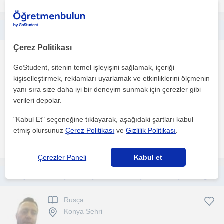
Kendi kendine Rusça öğrenmek isteyenler buraya. Kişisel bir dil mentorü olarak size yardımcı olacağım.
Çerez Politikası
Rusça
Konya Sehri
GoStudent, sitenin temel işleyişini sağlamak, içeriği
kişiselleştirmek, reklamları uyarlamak ve etkinliklerini ölçmenin
yanı sıra size daha iyi bir deneyim sunmak için çerezler gibi
verileri depolar.
Kursumla beraber kendi kendinize gelişebileceğiniz bir noktaya
ulaşacaksınız. Rus dili daha çok edinerek öğrenme yö...
"Kabul Et" seçeneğine tıklayarak, aşağıdaki şartları kabul
etmiş olursunuz
Çerez Politikası
ve
Gizlilik Politikası
.
daha fazlasını gör
Ücretsiz iletişime geç
Çerezler Paneli
Kabul et
Ben yabancılar için Türkçe ve Türkler için ise Rusça ve İngilizce online eğitim verebilirim.
Rusça
Konya Sehri