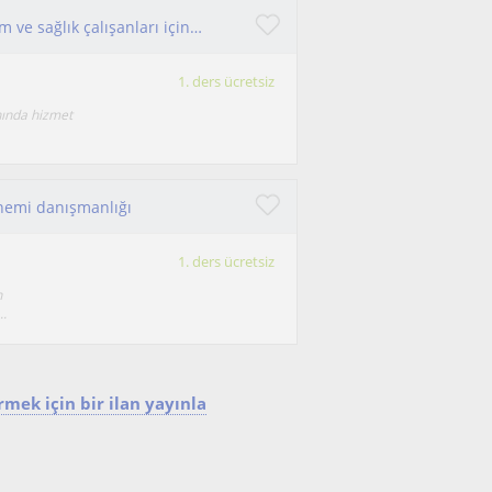
Sağlık sektöründe çalışan yabancı uyruklu hekim ve sağlık çalışanları için Türkçe
1. ders ücretsiz
nında hizmet
onemi danışmanlığı
1. ders ücretsiz
n
..
mek için bir ilan yayınla