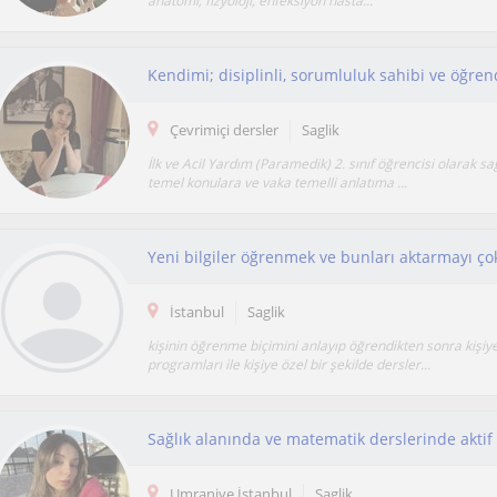
anatomi, fizyoloji, enfeksiyon hasta...
Çevrimiçi dersler
Saglik
İlk ve Acil Yardım (Paramedik) 2. sınıf öğrencisi olarak sa
temel konulara ve vaka temelli anlatıma ...
İstanbul
Saglik
kişinin öğrenme biçimini anlayıp öğrendikten sonra kişiy
programları ile kişiye özel bir şekilde dersler...
Umraniye İstanbul
Saglik