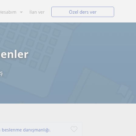
Özel ders ver
Hesabım
İlan ver
menler
ş
un beslenme danışmanlığı.