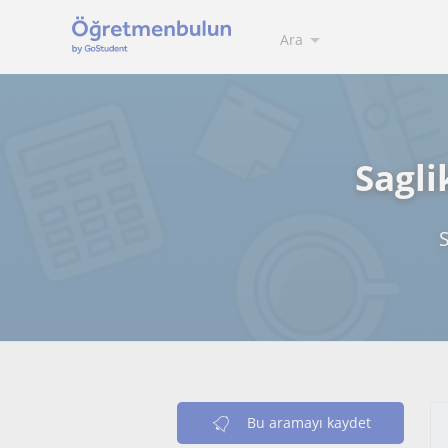
Ara
Sagli
Bu aramayı kaydet