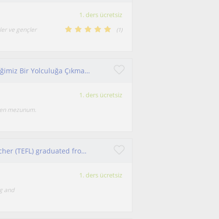
1. ders ücretsiz
ler ve gençler
(
1
)
Sağlıklı ve Sürdürülebilir Beslenmeyi Öğreneceğimiz Bir Yolculuğa Çıkmak İster Misin?
1. ders ücretsiz
nden mezunum.
Experienced Linguist and Certified English Teacher (TEFL) graduated from the USA, preparing you for IELTS, TOEFL, SAT, GRE, etc.
1. ders ücretsiz
ng and