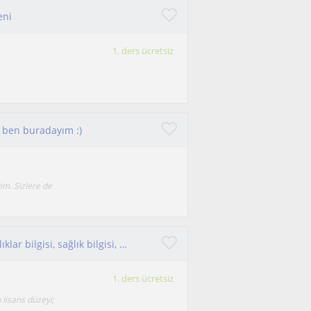
eni
1. ders ücretsiz
z ben buradayım :)
im. Sizlere de
Anatomi, fizyoloji, enfeksiyon hastalıkları, hastalıklar bilgisi, sağlık bilgisi, ilkyardım, parenteral uygulamalar, biyoloji
1. ders ücretsiz
n lisans düzeyi;