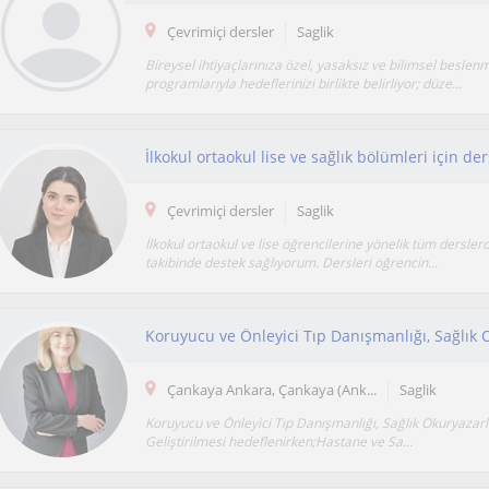
Çevrimiçi dersler
Saglik
Bireysel ihtiyaçlarınıza özel, yasaksız ve bilimsel beslen
programlarıyla hedeflerinizi birlikte belirliyor; düze...
İlkokul ortaokul lise ve sağlık bölümleri için der
Çevrimiçi dersler
Saglik
İlkokul ortaokul ve lise öğrencilerine yönelik tüm dersler
takibinde destek sağlıyorum. Dersleri öğrencin...
Koruyucu ve Önleyici Tıp Danışmanlığı, Sağlık O
Çankaya Ankara, Çankaya (Ank...
Saglik
Koruyucu ve Önleyici Tıp Danışmanlığı, Sağlık Okuryazarlığ
Geliştirilmesi hedeflenirken;Hastane ve Sa...