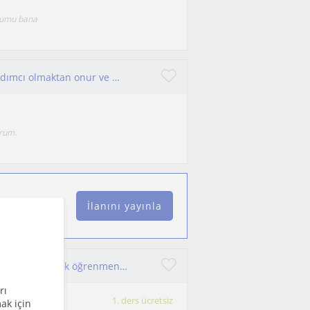
onumu bana
Yeni bir şeyler öğrenmek ister misiniz? Size yardımcı olmaktan onur ve mutluluk duyarım. Hep birlikte öğrenelim!
orum.
İlanını yayınla
İngilizce, Arapça, Sağlık, Matematik, psikoloji dersleri.İsteyerek öğrenmenin ne kadar kolay olduğunu benimle tanışınca anlayacaksınız. Öemli olan kendini motive edebilmek
rı
1. ders ücretsiz
ak için