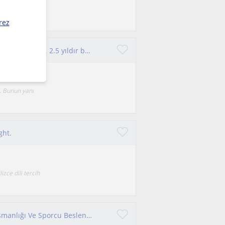
anım her
rez
Ben anlatmayı ve öğretmeyi seven bir ilkyardım eğitmeniyim. 2.5 yıldır bu sektörde çalışmakta ve öğrenci yetiştirmekteyim.
m. Bunun yanı
ght.
izce dili tercih
Her Yaştan Kişiye Verilebilecek Beslenme Danışmanlığı Ve Sporcu Beslenmesi