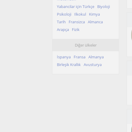
Yabancilar için Türkçe
Biyoloji
Psikoloji
Ilkokul
Kimya
Tarih
Fransizca
Almanca
Arapça
Fizik
Diğer ülkeler
İspanya
Fransa
Almanya
Birleşik Krallık
Avusturya