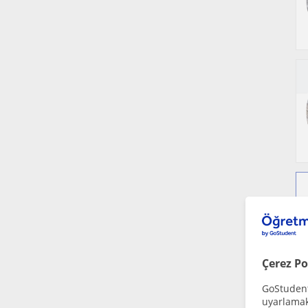
Çerez Po
GoStudent,
uyarlamak 