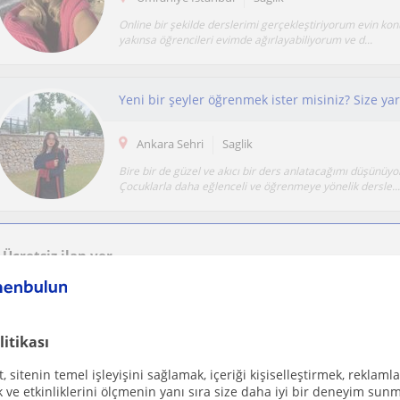
Online bir şekilde derslerimi gerçekleştiriyorum evin k
yakınsa öğrencileri evimde ağırlayabiliyorum ve d...
Ankara Sehri
Saglik
Bire bir de güzel ve akıcı bir ders anlatacağımı düşünüy
Çocuklarla daha eğlenceli ve öğrenmeye yönelik dersle...
Ücretsiz ilan ver
Ücretsiz bir ilan ver ve öğretmenlerin seninle iletişime geçmesini sağla
litikası
 sitenin temel işleyişini sağlamak, içeriği kişiselleştirmek, reklamla
Antalya Sehri, Kaleici, Mura...
Saglik
ve etkinliklerini ölçmenin yanı sıra size daha iyi bir deneyim sunm