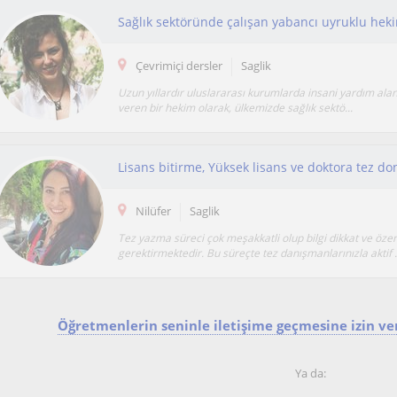
Çevrimiçi dersler
Saglik
Uzun yıllardır uluslararası kurumlarda insani yardım ala
veren bir hekim olarak, ülkemizde sağlık sektö...
Lisans bitirme, Yüksek lisans ve doktora tez d
Nilüfer
Saglik
Tez yazma süreci çok meşakkatli olup bilgi dikkat ve öze
gerektirmektedir. Bu süreçte tez danışmanlarınızla aktif .
Öğretmenlerin seninle iletişime geçmesine izin ver
Ya da: