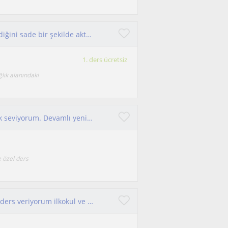
Kendimi; disiplinli, sorumluluk sahibi ve öğrendiğini sade bir şekilde aktarabilen bir paramedik öğrencisi olarak tanımlıyorum. Ko
1. ders ücretsiz
ğlık alanındaki
Yeni bilgiler öğrenmek ve bunları aktarmayı çok seviyorum. Devamlı yeni bilgiler öğrenmeye gayret gösteriyorum.
e özel ders
Sağlık alanında ve matematik derslerinde aktif ders veriyorum ilkokul ve üniversite seviyesine kadar