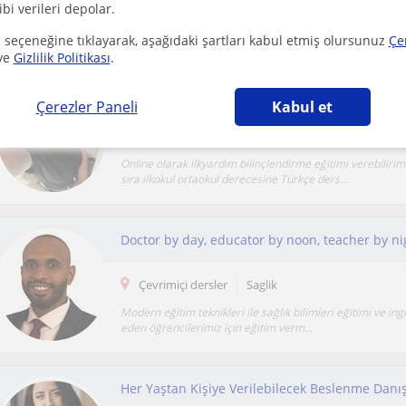
ibi verileri depolar.
Eğitim alanında uzun yıllardan beri ders konusunda uzm
alanda olduğu gibi kendi alanımda da kendimi bu konu...
 seçeneğine tıklayarak, aşağıdaki şartları kabul etmiş olursunuz
Çe
ve
Gizlilik Politikası
.
Çerezler Paneli
Kabul et
İstanbul
Saglik
Online olarak ilkyardım bilinçlendirme eğitimi verebiliri
sıra ilkokul ortaokul derecesine Türkçe ders...
Doctor by day, educator by noon, teacher by ni
Çevrimiçi dersler
Saglik
Modern eğitim teknikleri ile sağlık bilimleri eğitimi ve ingil
eden öğrencilerimiz için eğitim verm...