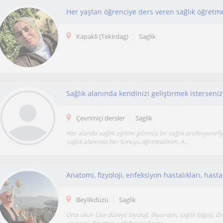
Her yaştan öğrenciye ders veren sağlık öğretm
Kapakli (Tekirdag)
Saglik
Sağlık alanında kendinizi geliştirmek isterseni
Çevrimiçi dersler
Saglik
Her alanda sağlık eğitimi görmüş bir sağlık profesyoneliy
sağlık alanında her konuyu öğretebilirim. A...
Beylikdüzü
Saglik
Orta okul- Lise düzeyi; biyoloji, ilkyardım, sağlık bilgisi, Ö