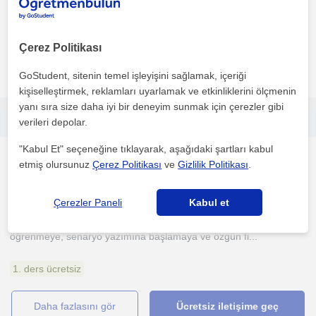
Çizim konusunda temel şekillerden başlayarak persektif, anatomi
ve gölgelendirme eğitimlerimi verdikten sonra renk ...
Çerez Politikası
daha fazlasını gör
Ücretsiz iletişime geç
GoStudent, sitenin temel işleyişini sağlamak, içeriği
kişiselleştirmek, reklamları uyarlamak ve etkinliklerini ölçmenin
yanı sıra size daha iyi bir deneyim sunmak için çerezler gibi
verileri depolar.
Sanat/Sinema Felsefesi, Senaryo ve benzer alanlarda ders veren Sinema Öğrencisi
"Kabul Et" seçeneğine tıklayarak, aşağıdaki şartları kabul
Sinema ve Görsel Sanatlar
etmiş olursunuz
Çerez Politikası
ve
Gizlilik Politikası
.
Çankaya Ankara, Çankaya ...
(
2
)
Çerezler Paneli
Kabul et
Sinema ve sanatla ilgilenenler için; film analizini derinlemesine
öğrenmeye, senaryo yazımına başlamaya ve özgün fi...
1. ders ücretsiz
daha fazlasını gör
Ücretsiz iletişime geç