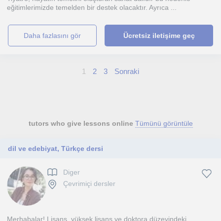
eğitimlerimizde temelden bir destek olacaktır. Ayrıca ...
daha fazlasını gör
Ücretsiz iletişime geç
1
2
3
Sonraki
tutors who give lessons online
Tümünü görüntüle
dil ve edebiyat, Türkçe dersi
Diger
Çevrimiçi dersler
Merhabalar! Lisans, yüksek lisans ve doktora düzeyindeki