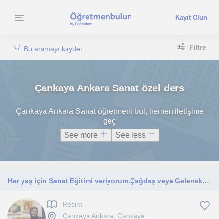
Kayıt Olun
Filtre
Bu aramayı kaydet
Çankaya Ankara Sanat özel ders
Çankaya Ankara Sanat öğretmeni bul, hemen iletişime
geç
See more
See less
Her yaş için Sanat Eğitimi veriyorum.Çağdaş veya Geleneksel sanat.Workshop,özel ders,okul
Resim
Çankaya Ankara, Çankaya ...