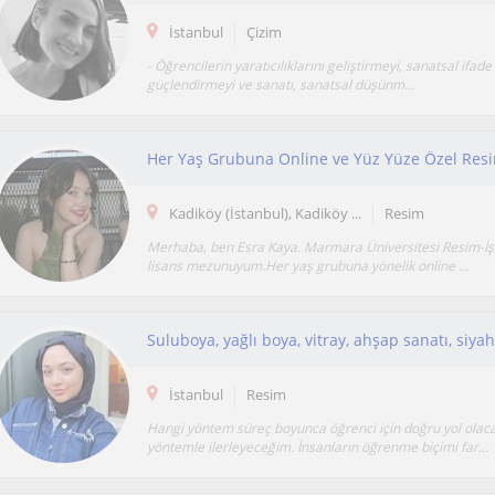
İstanbul
Çizim
- Öğrencilerin yaratıcılıklarını geliştirmeyi, sanatsal ifade
güçlendirmeyi ve sanatı, sanatsal düşünm...
Her Yaş Grubuna Online ve Yüz Yüze Özel Resi
Kadiköy (İstanbul), Kadiköy ...
Resim
Merhaba, ben Esra Kaya. Marmara Üniversitesi Resim-İş
lisans mezunuyum.Her yaş grubuna yönelik online ...
İstanbul
Resim
Hangi yöntem süreç boyunca öğrenci için doğru yol olaca
yöntemle ilerleyeceğim. İnsanların öğrenme biçimi far...