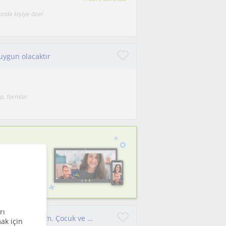
ında kişiye özel
uygun olacaktır
p, formlar
 sağla
rı
Ben uzun yıllardır tiyatro ile ilgilenen bir drama öğretmeniyim. Çocuk ve yetişkin drama eğitimi konusunda tecrübeye sahibim.
ak için