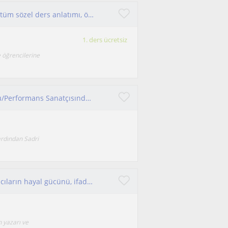
sanat tarihi, tarih, edebiyat, türkçe, felsefe gibi tüm sözel ders anlatımı, ödev ve sınav odaklı eğitim veriyorum
1. ders ücretsiz
e öğrencilerine
Konservatuvar Tiyatro Bölümü mezunu Oyuncu/Performans Sanatçısından kişiye özel oyunculuk, yaratıcı drama, diksiyon, hareket, doğaçlama dersleri
ardından Sadri
Yaratıcı yazarlık ve tiyatro çalışmalarıyla katılımcıların hayal gücünü, ifade becerilerini geliştirmeyi hedefliyorum.
 yazarı ve