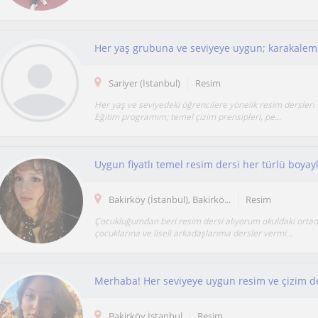
Sariyer (İstanbul)
Resim
Her yaş ve seviyedeki öğrencilere yönelik resim dersler
Eğitim programım; temel çizim prensipleri, pe...
Uygun fiyatlı temel resim dersi her türlü boyay
Bakirköy (İstanbul), Bakirkö...
Resim
Çocukluğumdan beri resim dersi alıyorum okuldaki ortaok
çocuklarına ve liseli arkadaşlarıma dersler vermi...
Merhaba! Her seviyeye uygun resim ve çizim de
Bakirköy İstanbul
Resim