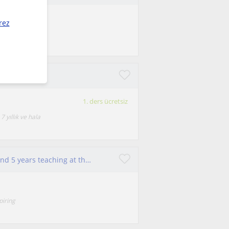
rez
 ve pratik
rsi
1. ders ücretsiz
 yıllık ve hala
Fashion designer with 10 years of experience and 5 years teaching at the fashion school, offering personalized portfolio training.
piring