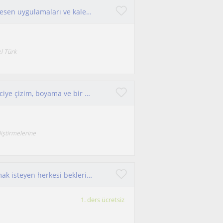
Mimari restorasyon mezunuyum; ayrıca Türk desen uygulamaları ve kalemişi dersleri veriyorum.
l Türk
Online resim derslerimde her seviyeden öğrenciye çizim, boyama ve bir çok farklı teknikleri keyifle öğretiyorum.
liştirmelerine
Her yaş grubuyla kişisel gelişimine katkı sağlamak isteyen herkesi beklerim
1. ders ücretsiz