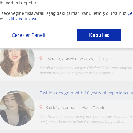
ibi verileri depolar.
İstanbul
Tiyatro
 seçeneğine tıklayarak, aşağıdaki şartları kabul etmiş olursunuz
Çe
ve
Gizlilik Politikası
.
Derslerim gelen taleplere göre şekillenecek ancak teorik
eğitimi bir araya götüreceğimizden ötürü dersler...
Çerezler Paneli
Kabul et
Ilkokul Ortaokul Din kültürü ve Ahlâk Bilgisi De
Üsküdar, Atasehir, Besiktas,...
Diger
İstanbul Üniversitesi İlahiyat Fakültesi 2016 mezunuyum. 7
devam etmekte olan öğretmenlik tecrübem v...
Kadiköy İstanbul
Moda Tasarimi
One-to-one fashion training in key necessity areas for as
designers, focused on building outstanding portfoli...