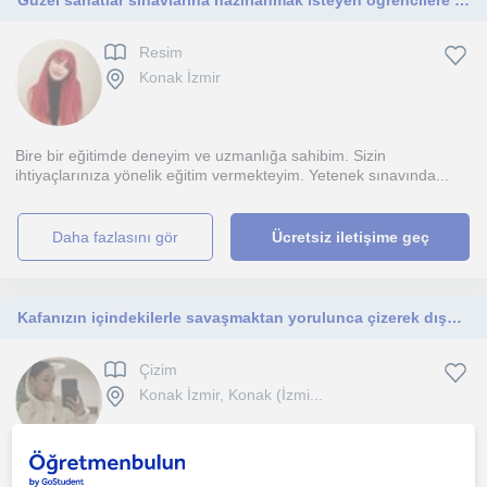
Güzel sanatlar sınavlarına hazırlanmak isteyen öğrencilere yönelik eğitim vermekteyim.
Resim
Konak İzmir
Bire bir eğitimde deneyim ve uzmanlığa sahibim. Sizin
ihtiyaçlarınıza yönelik eğitim vermekteyim. Yetenek sınavında...
daha fazlasını gör
Ücretsiz iletişime geç
Kafanızın içindekilerle savaşmaktan yorulunca çizerek dışarı atmak iyileştirir. Size yeni bakış açıları kazandırabilirim.
Çizim
Konak İzmir, Konak (İzmi...
Çizerken profesyonel olmanıza gerek yok. Kendinizi iyi