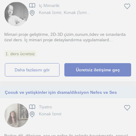
Iç Mimarlik
Konak İzmir, Konak (İzmi...
Mimari proje geliştirme, 2D-3D çizim,sunum,ödev ve sınavlarda
özel ders. İç mimari proje detaylandırma uygulamalard...
1. ders ücretsiz
daha fazlasını gör
Ücretsiz iletişime geç
Çocuk ve yetişkinler için drama/diksiyon Nefes ve Ses
Tiyatro
Konak İzmir
Beden dili, diksiyon, ses ve nefes ile aslında hayatımızda, sosyal