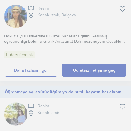
Resim
Konak İzmir, Balçova
Dokuz Eylül Üniversitesi Güzel Sanatlar Eğitimi Resim-iş
öğretmenliği Bölümü Grafik Anasanat Dalı mezunuyum Çocuklu...
1. ders ücretsiz
daha fazlasını gör
Ücretsiz iletişime geç
Öğrenmeye açık yürüdüğüm yolda hırslı hayatın her alanında öğrenmeyi seven işim konusunda titiz ve sonuna kadar sürdüren biriyim
Resim
Konak İzmir