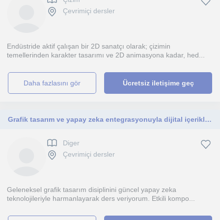
Çevrimiçi dersler
Endüstride aktif çalışan bir 2D sanatçı olarak; çizimin
temellerinden karakter tasarımı ve 2D animasyona kadar, hed...
daha fazlasını gör
Ücretsiz iletişime geç
Grafik tasarım ve yapay zeka entegrasyonuyla dijital içeriklerinizi geliştirmek isteyen her seviyeye özel ders veriyorum.
Diger
Çevrimiçi dersler
Geleneksel grafik tasarım disiplinini güncel yapay zeka
teknolojileriyle harmanlayarak ders veriyorum. Etkili kompo...