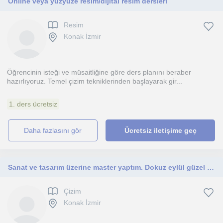
Online veya yüzyüze resim/dijital resim dersleri
Resim
Konak İzmir
Öğrencinin isteği ve müsaitliğine göre ders planını beraber
hazırlıyoruz. Temel çizim tekniklerinden başlayarak gir...
1. ders ücretsiz
daha fazlasını gör
Ücretsiz iletişime geç
Sanat ve tasarım üzerine master yaptım. Dokuz eylül güzel sanatlar mezunuyum. Pedagojik formasyon eğitimimi dokuz eylülde aldım.
Çizim
Konak İzmir