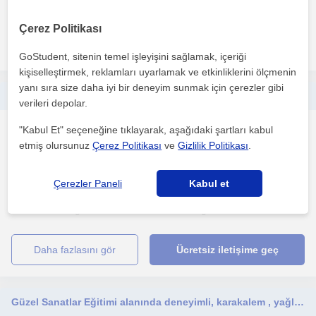
hissetmeniz hayatınızda başkalarının yorumlarından size daha...
Çerez Politikası
daha fazlasını gör
Ücretsiz iletişime geç
GoStudent, sitenin temel işleyişini sağlamak, içeriği
kişiselleştirmek, reklamları uyarlamak ve etkinliklerini ölçmenin
yanı sıra size daha iyi bir deneyim sunmak için çerezler gibi
Güzel Sanatlara Hazırlık ve Portfolyo Hazırlığı
verileri depolar.
"Kabul Et" seçeneğine tıklayarak, aşağıdaki şartları kabul
Çizim
etmiş olursunuz
Çerez Politikası
ve
Gizlilik Politikası
.
Konak İzmir, Konak (İzmi...
Çerezler Paneli
Kabul et
Güzel Sanatlara Hazırlık eğitiminde, Türkiye ve uluslararası
üniversitelerin güzel sanatlar bölümlerine öğrenci haz...
daha fazlasını gör
Ücretsiz iletişime geç
Güzel Sanatlar Eğitimi alanında deneyimli, karakalem , yağlı boya,güzel sanatlara hazırlık eğitimleri vermekteyim