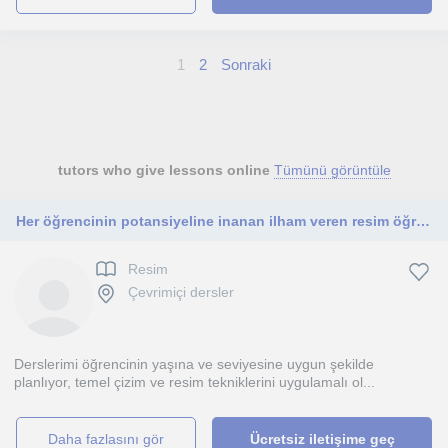
1
2
Sonraki
tutors who give lessons online
Tümünü görüntüle
Her öğrencinin potansiyeline inanan ilham veren resim öğretmeni.
Resim
Çevrimiçi dersler
Derslerimi öğrencinin yaşına ve seviyesine uygun şekilde
planlıyor, temel çizim ve resim tekniklerini uygulamalı ol...
daha fazlasını gör
Ücretsiz iletişime geç