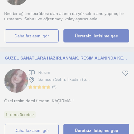
Bire bir eğitim tecrübesi olan alanın da yüksek lisans yapmış bir
uzmanım. Sabırlı ve öğrenmeyi kolaylaştırıcı anla...
daha fazlasını gör
Ücretsiz iletişime geç
GÜZEL SANATLARA HAZIRLANMAK, RESİM ALANINDA KENDİNİ GELİŞTİRMEK İSTEYEN TÜM BİREYLERİ KAPSAR
Resim
Samsun Sehri, İlkadim (S...
(
5
)
Özel resim dersi fırsatını KAÇIRMA ‼️
1. ders ücretsiz
daha fazlasını gör
Ücretsiz iletişime geç