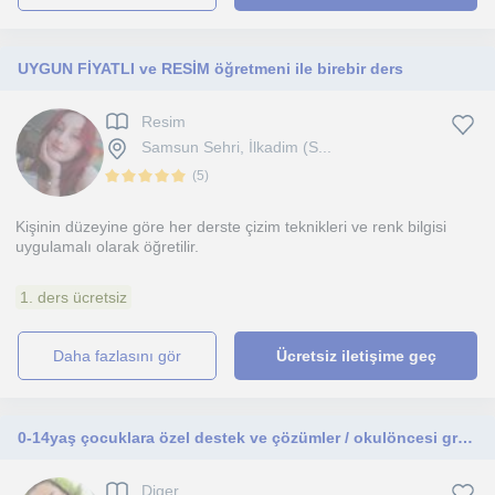
UYGUN FİYATLI ve RESİM öğretmeni ile birebir ders
Resim
Samsun Sehri, İlkadim (S...
(
5
)
Kişinin düzeyine göre her derste çizim teknikleri ve renk bilgisi
uygulamalı olarak öğretilir.
1. ders ücretsiz
daha fazlasını gör
Ücretsiz iletişime geç
0-14yaş çocuklara özel destek ve çözümler / okulöncesi grubuna bilişsel, sosyal ve duygusal gelişim desteği
Diger