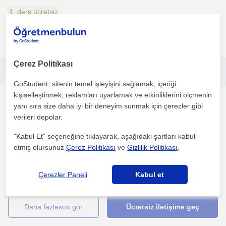
1. ders ücretsiz
daha fazlasını gör
Ücretsiz iletişime geç
Çerez Politikası
Her yaştan öğrenciye kişiye özel resim dersleri
GoStudent, sitenin temel işleyişini sağlamak, içeriği
kişiselleştirmek, reklamları uyarlamak ve etkinliklerini ölçmenin
Resim
yanı sıra size daha iyi bir deneyim sunmak için çerezler gibi
Samsun Sehri, Haciismail...
verileri depolar.
"Kabul Et" seçeneğine tıklayarak, aşağıdaki şartları kabul
etmiş olursunuz
Çerez Politikası
ve
Gizlilik Politikası
.
Türkiye'nin en önemli üniversitelerinden ve sayılı güzel sanatlar
fakültesinden biri olan Marmara Üniversitesi Güze...
Çerezler Paneli
Kabul et
1. ders ücretsiz
daha fazlasını gör
Ücretsiz iletişime geç