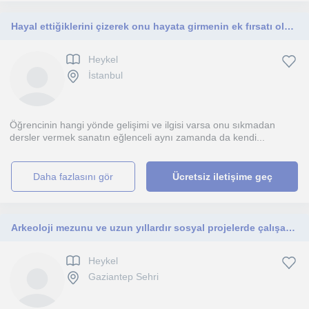
Hayal ettiğiklerini çizerek onu hayata girmenin ek fırsatı olarak 3 boyuta çevirmenin hissettirdiklerini düşünüyorum
Heykel
İstanbul
Öğrencinin hangi yönde gelişimi ve ilgisi varsa onu sıkmadan
dersler vermek sanatın eğlenceli aynı zamanda da kendi...
daha fazlasını gör
Ücretsiz iletişime geç
Arkeoloji mezunu ve uzun yıllardır sosyal projelerde çalışan bir eğitmenim. Gençler ve ilkokul çağındaki gelişime açık çocuklara
Heykel
Gaziantep Sehri