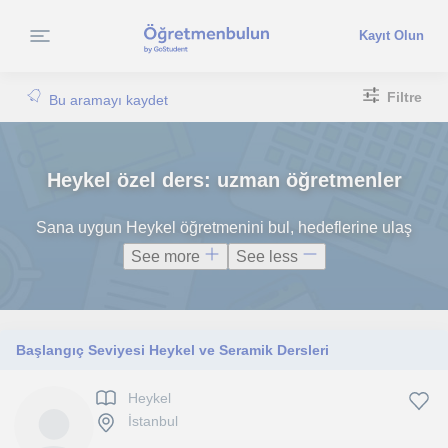
Kayıt Olun
Filtre
Bu aramayı kaydet
Heykel özel ders: uzman öğretmenler
Sana uygun Heykel öğretmenini bul, hedeflerine ulaş
See more
See less
Başlangıç Seviyesi Heykel ve Seramik Dersleri
Heykel
İstanbul