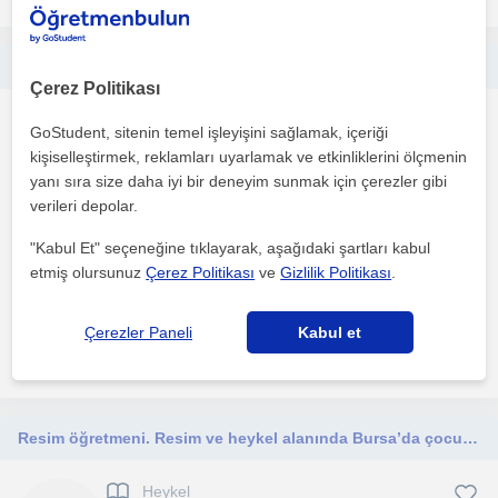
Resim ve Heykel Dersleri İçin Yeni Öğrencilerimi Bekliyorum Sanatla kendini ifade etmek isteyen herkesi bekliyorum
Çerez Politikası
Heykel
GoStudent, sitenin temel işleyişini sağlamak, içeriği
Denizli Sehri, Merkezefe...
kişiselleştirmek, reklamları uyarlamak ve etkinliklerini ölçmenin
yanı sıra size daha iyi bir deneyim sunmak için çerezler gibi
verileri depolar.
Uzun yıllardır resim ve heykel alanında hem üretim yapıyor hem
de bu alandaki bilgi ve deneyimimi öğrencilerimle pa...
"Kabul Et" seçeneğine tıklayarak, aşağıdaki şartları kabul
etmiş olursunuz
Çerez Politikası
ve
Gizlilik Politikası
.
1. ders ücretsiz
Çerezler Paneli
Kabul et
daha fazlasını gör
Ücretsiz iletişime geç
Resim öğretmeni. Resim ve heykel alanında Bursa’da çocuk veya yetişkinlere yönelik yüz yüze veya çevrimiçi dersler veriyorum.
Heykel