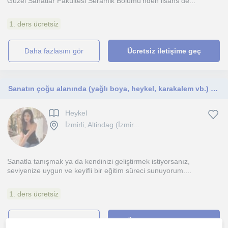
Güzel Sanatlar Fakültesi Seramik Bölümü'nden lisans de...
1. ders ücretsiz
daha fazlasını gör
Ücretsiz iletişime geç
Sanatın çoğu alanında (yağlı boya, heykel, karakalem vb.) eğitim
Heykel
İzmirli, Altindag (İzmir...
Sanatla tanışmak ya da kendinizi geliştirmek istiyorsanız,
seviyenize uygun ve keyifli bir eğitim süreci sunuyorum....
1. ders ücretsiz
daha fazlasını gör
Ücretsiz iletişime geç