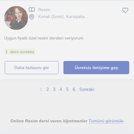
Resim
Konak (İzmir), Karsiyaka...
Uygun fiyatlı özel resim dersleri veriyorum.
1. ders ücretsiz
daha fazlasını gör
Ücretsiz iletişime geç
1
2
3
4
5
6
Sonraki
Online Resim dersi veren öğretmenler
Tümünü görüntüle