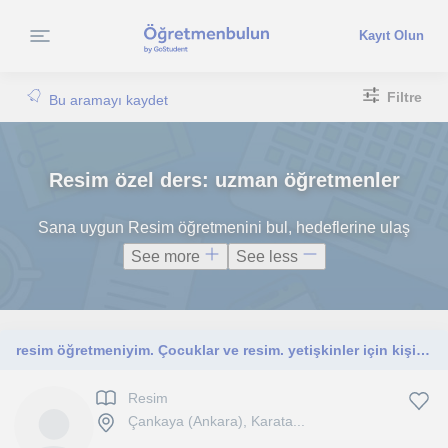
Kayıt Olun
Filtre
Bu aramayı kaydet
Resim özel ders: uzman öğretmenler
Sana uygun Resim öğretmenini bul, hedeflerine ulaş
See more
See less
resim öğretmeniyim. Çocuklar ve resim. yetişkinler için kişiye özel dersler
Resim
Çankaya (Ankara), Karata...