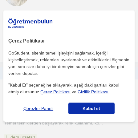
Merhaba! 5 yıldır çocuklara özel resim dersleri veriyor, aynı
zamanda lisede öğretmen olarak çalışıyorum. Çocuk gel...
1. ders ücretsiz
Çerez Politikası
daha fazlasını gör
Ücretsiz iletişime geç
GoStudent, sitenin temel işleyişini sağlamak, içeriği
kişiselleştirmek, reklamları uyarlamak ve etkinliklerini ölçmenin
yanı sıra size daha iyi bir deneyim sunmak için çerezler gibi
Suluboya Teknikleri ve Resim Uygulamaları
verileri depolar.
"Kabul Et" seçeneğine tıklayarak, aşağıdaki şartları kabul
Resim
etmiş olursunuz
Çerez Politikası
ve
Gizlilik Politikası
.
Çankaya Ankara, Mühye, Y...
Çerezler Paneli
Kabul et
Bu ders, suluboyaya ilgi duyan her seviyeden öğrenciye yöneliktir.
Temel tekniklerden başlayarak renk kullanımı, ko...
1. ders ücretsiz