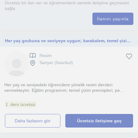
Ücretsiz bir ilan ver ve öğretmenlerin seninle iletişime geçmesini
sağla
İlanını yayınla
Her yaş grubuna ve seviyeye uygun; karakalem, temel çizim teknikleri ve güzel sanatlara hazırlık resim dersleri
Resim
Sariyer (İstanbul)
Her yaş ve seviyedeki öğrencilere yönelik resim dersleri
vermekteyim. Eğitim programım; temel çizim prensipleri, pe...
1. ders ücretsiz
daha fazlasını gör
Ücretsiz iletişime geç