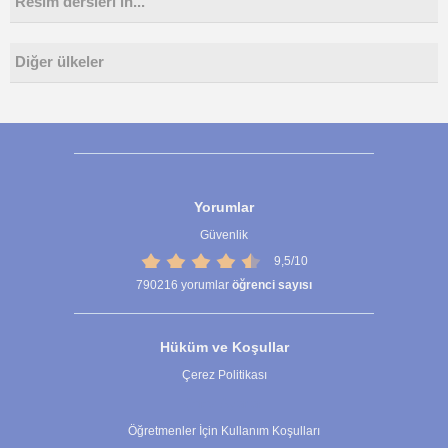
Resim dersleri in...
Diğer ülkeler
Yorumlar
Güvenlik
9,5/10
790216
yorumlar
öğrenci sayısı
Hüküm ve Koşullar
Çerez Politikası
Çerez Ayarları
Öğretmenler İçin Kullanım Koşulları