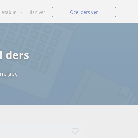
Özel ders ver
Hesabım
İlan ver
l ders
ime geç