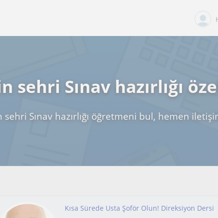
n sehri Sınav hazırlığı öze
 sehri Sınav hazırlığı öğretmeni bul, hemen iletiş
Kısa Sürede Usta Şoför Olun! Direksiyon Dersi