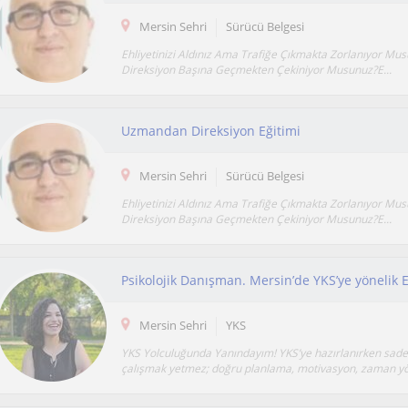
Mersin Sehri
Sürücü Belgesi
Ehliyetinizi Aldınız Ama Trafiğe Çıkmakta Zorlanıyor Mu
Direksiyon Başına Geçmekten Çekiniyor Musunuz?E...
Uzmandan Direksiyon Eğitimi
Mersin Sehri
Sürücü Belgesi
Ehliyetinizi Aldınız Ama Trafiğe Çıkmakta Zorlanıyor Mu
Direksiyon Başına Geçmekten Çekiniyor Musunuz?E...
Mersin Sehri
YKS
YKS Yolculuğunda Yanındayım! YKS’ye hazırlanırken sad
çalışmak yetmez; doğru planlama, motivasyon, zaman yö.