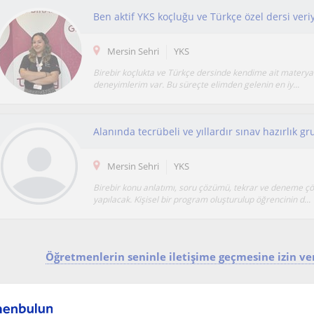
Mersin Sehri
YKS
Birebir koçlukta ve Türkçe dersinde kendime ait materya
deneyimlerim var. Bu süreçte elimden gelenin en iy...
Alanında tecrübeli ve yıllardır sınav hazırlık g
Mersin Sehri
YKS
Birebir konu anlatımı, soru çözümü, tekrar ve deneme 
yapılacak. Kişisel bir program oluşturulup öğrencinin d...
Öğretmenlerin seninle iletişime geçmesine izin ver
Ya da: