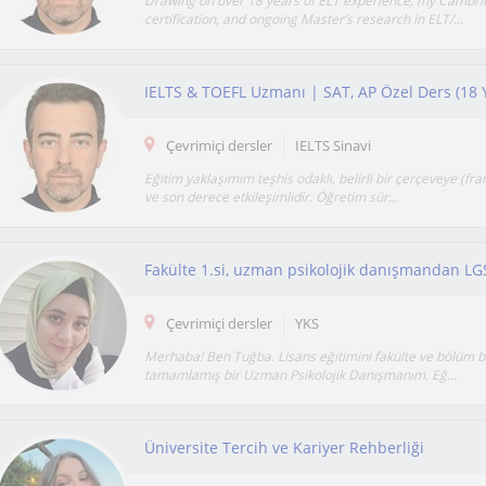
Drawing on over 18 years of ELT experience, my Cambr
certification, and ongoing Master’s research in ELT/...
Çevrimiçi dersler
IELTS Sinavi
Eğitim yaklaşımım teşhis odaklı, belirli bir çerçeveye (fr
ve son derece etkileşimlidir. Öğretim sür...
Çevrimiçi dersler
YKS
Merhaba! Ben Tuğba. Lisans eğitimini fakülte ve bölüm bir
tamamlamış bir Uzman Psikolojik Danışmanım. Eğ...
Üniversite Tercih ve Kariyer Rehberliği