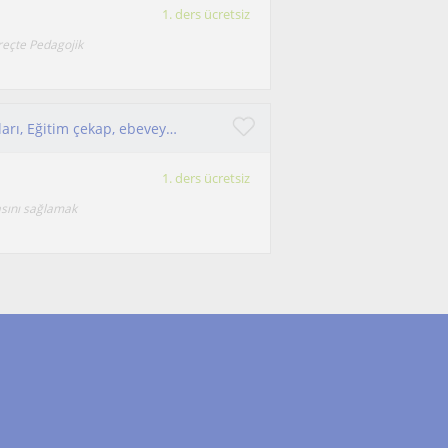
1. ders ücretsiz
eçte Pedagojik
Online ders çalışma alışkanlığı, davranış sorunları, Eğitim çekap, ebeveyn koçluğu, LGS hazırlık koçu
1. ders ücretsiz
sını sağlamak