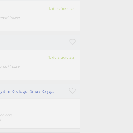
1. ders ücretsiz
sunuz? Yoksa
1. ders ücretsiz
sunuz? Yoksa
Psikolojik Danışman. Mersin’de YKS’ye yönelik Eğitim Koçluğu, Sınav Kaygısı Danışmanlığı yapıyorum. Yüz yüze ve online koçluk
ece ders
..