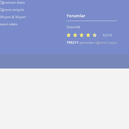
Öğretmen Alanı
Öğrenci erişimi
Yorumlar
Misyon & Vizyon
basın odası
Güvenlik
9,5/10
790211
yorumlar
öğrenci sayısı