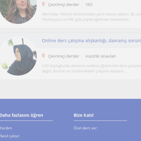
Çevrimiçi dersler
YKS
Merhaba, Felsefe bölümünden yeni mezun oldum. Bu sür
Formasyon ve P4C gibi çeşitli eğitimler tamamlad...
Çevrimiçi dersler
Hazirlik sinavlari
LGS koçluğunda amacım sadece öğrencinin ders çalışma
değil, düzenli ve sürdürülebilir çalışma alışkanl...
Daha fazlasını öğren
Bize katıl
Yardım
Özel ders ver
Nasıl çalışır