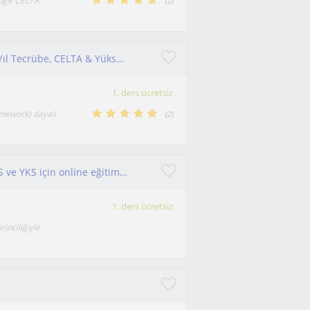
idge CELTA
(
2
)
IELTS & TOEFL Uzmanı | SAT, AP Özel Ders (18 Yıl Tecrübe, CELTA & Yüksek Lisans)
1. ders ücretsiz
amework) dayalı
(
2
)
Fakülte 1.si, uzman psikolojik danışmandan LGS ve YKS için online eğitim koçluğu
1. ders ücretsiz
inciliğiyle