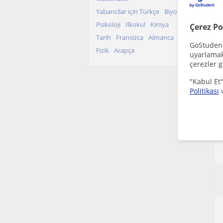
Yabancilar için Türkçe
Biyoloji
Psikoloji
Ilkokul
Kimya
Çerez Po
Tarih
Fransizca
Almanca
GoStudent,
Fizik
Arapça
uyarlamak 
çerezler g
"Kabul Et"
Politikası