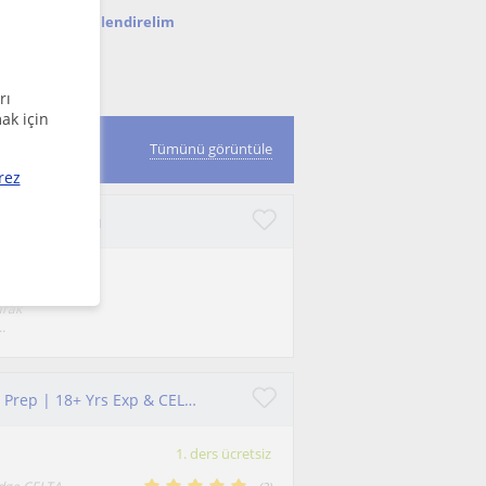
nda seni bilgilendirelim
rı
ak için
Tümünü görüntüle
rez
ğitim Koçluğu
arak
.
Senior Exam Specialist | SAT, AP & TOEFL/IELTS Prep | 18+ Yrs Exp & CELTA
1. ders ücretsiz