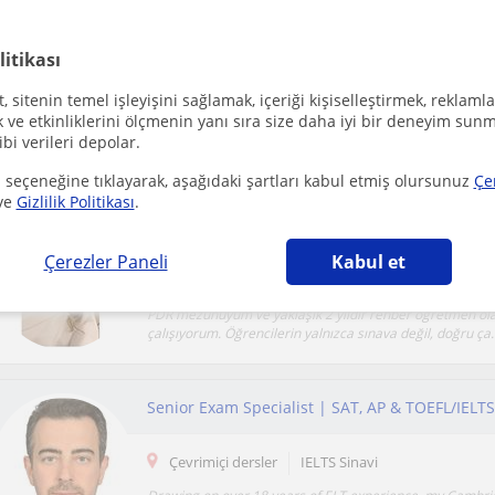
Bu aramayı kaydet ve yeni öğretmenlerimiz olduğu
litikası
 sitenin temel işleyişini sağlamak, içeriği kişiselleştirmek, reklamla
ve etkinliklerini ölçmenin yanı sıra size daha iyi bir deneyim sunm
ibi verileri depolar.
tutors who give lessons online
 seçeneğine tıklayarak, aşağıdaki şartları kabul etmiş olursunuz
Çe
ve
Gizlilik Politikası
.
PDR Mezunu Rehber Öğretmen YKS Tercih ve E
Çerezler Paneli
Kabul et
Çevrimiçi dersler
YKS
PDR mezunuyum ve yaklaşık 2 yıldır rehber öğretmen ol
çalışıyorum. Öğrencilerin yalnızca sınava değil, doğru ça..
Çevrimiçi dersler
IELTS Sinavi