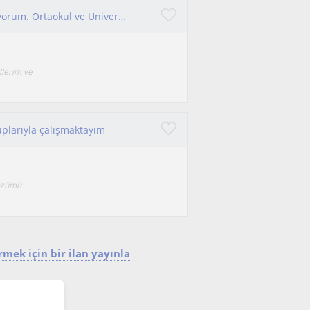
Ben aktif YKS koçluğu ve Türkçe özel dersi veriyorum. Ortaokul ve Üniversite sınav öğrencileri ile çalışıyorum.
llerim ve
ruplarıyla çalışmaktayım
çözümü
mek için bir ilan yayınla